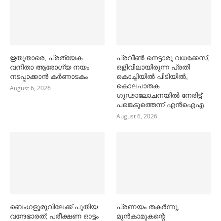
ഋതുതാരെ; പ്രത്യേക
പ്രവീൺ നെട്ടാരു വധക്കേസ്;
വനിതാ ആരോഗ്യ നയം
ഒളിവിലായിരുന്ന പ്രതി
നടപ്പാക്കാൻ കര്‍ണാടകം
കൊച്ചിയിൽ പിടിയിൽ,
കൊലപാതക
August 6, 2026
ഗൂഢാലോചനയിൽ നേരിട്ട്
പങ്കെടുത്തെന്ന് എൻഐഎ
August 6, 2026
ബെംഗളൂരുവിലേക്ക് പുതിയ
പ്രണയം തകര്‍ന്നു,
വന്ദേഭാരത്; പരീക്ഷണ ഓട്ടം
മുൻകാമുകന്റെ