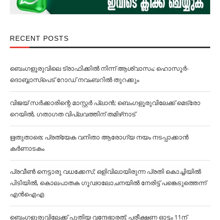
RECENT POSTS
ബെംഗളൂരുവിലെ ട്രാഫിക്കില്‍ നിന്ന് ആശ്വാസം; ഹൊസൂര്‍-
ദൊബ്ബാസ്പെട് റോഡ് നവംബറില്‍ തുറക്കും
വിജയ് സര്‍ക്കാരിന്റെ മാസ്റ്റര്‍ പ്ലാന്‍; ബെംഗളൂരുവിലേക്ക് മെട്രോ
റെയില്‍, ഗതാഗത വിപ്ലവത്തിന് തമിഴ്‌നാട്
ഋതുതാരെ; പ്രത്യേക വനിതാ ആരോഗ്യ നയം നടപ്പാക്കാൻ
കര്‍ണാടകം
പ്രവീൺ നെട്ടാരു വധക്കേസ്; ഒളിവിലായിരുന്ന പ്രതി കൊച്ചിയിൽ
പിടിയിൽ, കൊലപാതക ഗൂഢാലോചനയിൽ നേരിട്ട് പങ്കെടുത്തെന്ന്
എൻഐഎ
ബെംഗളൂരുവിലേക്ക് പുതിയ വന്ദേഭാരത്; പരീക്ഷണ ഓട്ടം 11ന്