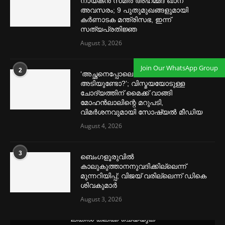
നായകൻ സമീര്‍ അഹമ്മദ് ഖാന്
അവസരം; 9 പുതുമുഖങ്ങളുമായി
കര്‍ണാടക മന്ത്രിസഭ, ഇന്ന്
സത്യപ്രതിജ്ഞ
August 3, 2026
Join Our WhatsApp Group
2
‘അച്ഛനെപ്പോലെ കാല്‍ പൊക്കി
അടിയുണ്ടോ?’; വിസ്മയയോടുള്ള
ചോദ്യത്തിന് മൈക്ക് വാങ്ങി
മോഹൻലാലിന്റെ മറുപടി,
വിമര്‍ശനവുമായി സോഷ്യല്‍ മീഡിയ
August 4, 2026
3
ബെംഗളൂരുവില്‍
കാലുകുത്താനനുവദിക്കില്ലെന്ന്
മുന്നറിയിപ്പ്; വിജയ് വരില്ലെന്ന് ഡികെ
ശിവകുമാര്‍
August 3, 2026
മെന്‍സ്ട്രല്‍ കപ്പുകള്‍ ഏറ്റവും വില കുറവിൽ ലഭിക്കാൻ ഈ
ലിങ്കിൽ ക്ലിക്ക് ചെയ്യുക