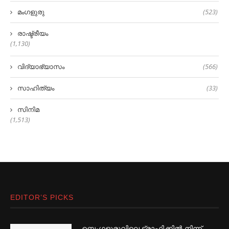
മംഗളുരു
(523)
രാഷ്ട്രീയം
(1,130)
വിദ്യാഭ്യാസം
(566)
സാഹിത്യം
(33)
സിനിമ
(1,513)
EDITOR’S PICKS
ബെംഗളൂരുവിലെ ട്രാഫിക്കില്‍ നിന്ന്