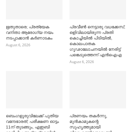
ഋതുതാരെ; പ്രത്യേക
പ്രവീൺ നെട്ടാരു വധക്കേസ്;
വനിതാ ആരോഗ്യ നയം
ഒളിവിലായിരുന്ന പ്രതി
നടപ്പാക്കാൻ കര്‍ണാടകം
കൊച്ചിയിൽ പിടിയിൽ,
കൊലപാതക
August 6, 2026
ഗൂഢാലോചനയിൽ നേരിട്ട്
പങ്കെടുത്തെന്ന് എൻഐഎ
August 6, 2026
ബെംഗളൂരുവിലേക്ക് പുതിയ
പ്രണയം തകര്‍ന്നു,
വന്ദേഭാരത്; പരീക്ഷണ ഓട്ടം
മുൻകാമുകന്റെ
11ന് തുടങ്ങും, എഇബി
സുഹൃത്തുമായി