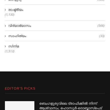
രാഷ്ട്രീയം
(1,130)
വിദ്യാഭ്യാസം
(566)
സാഹിത്യം
(33)
സിനിമ
(1,513)
EDITOR’S PICKS
ബെംഗളൂരുവിലെ ട്രാഫിക്കില്‍ നിന്ന്
ആശ്വാസം; ഹൊസൂര്‍-ദൊബ്ബാസ്പെട്