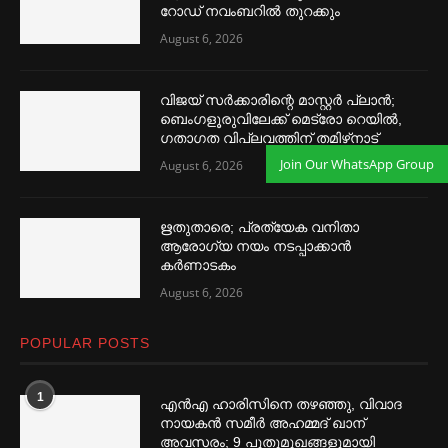
റോഡ് നവംബറില്‍ തുറക്കും
August 6, 2026
വിജയ് സര്‍ക്കാരിന്റെ മാസ്റ്റര്‍ പ്ലാന്‍;
ബെംഗളൂരുവിലേക്ക് മെട്രോ റെയില്‍,
ഗതാഗത വിപ്ലവത്തിന് തമിഴ്‌നാട്
Join Our WhatsApp Group
August 6, 2026
ഋതുതാരെ; പ്രത്യേക വനിതാ
ആരോഗ്യ നയം നടപ്പാക്കാൻ
കര്‍ണാടകം
August 6, 2026
POPULAR POSTS
1
എൻഎ ഹാരിസിനെ തഴ‌‍ഞ്ഞു, വിവാദ
നായകൻ സമീര്‍ അഹമ്മദ് ഖാന്
അവസരം; 9 പുതുമുഖങ്ങളുമായി