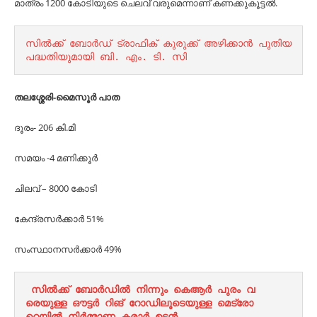
മാത്രം 1200 കോടിയുടെ ചെലവ് വരുമെന്നാണ് കണക്കുകൂട്ടല്‍.
സിൽക്ക് ബോർഡ്‌ ട്രാഫിക് കുരുക്ക് അഴിക്കാൻ പുതിയ 
പദ്ധതിയുമായി ബി. എം. ടി. സി
തലശ്ശേരി-മൈസൂര്‍ പാത
ദൂരം- 206 കി.മി
സമയം -4 മണിക്കൂര്‍
ചിലവ് – 8000 കോടി
കേന്ദ്രസര്‍ക്കാര്‍ 51%
സംസ്ഥാനസര്‍ക്കാര്‍ 49%
സിൽക്ക് ബോർഡിൽ നിന്നും കെആർ പുരം വ
രെയുള്ള ഔട്ടർ റിങ് റോഡിലൂടെയുള്ള മെട്രോ 
റെയിൽ നിർമ്മാണ കരാർ ഉടൻ