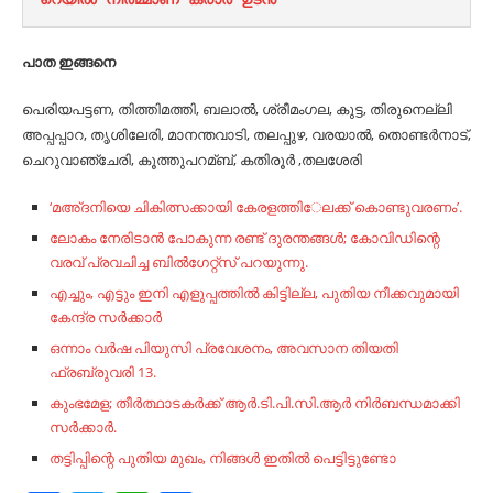
പാത ഇങ്ങനെ
പെരിയപട്ടണ, തിത്തിമത്തി, ബലാല്‍, ശ്രീമംഗല, കുട്ട, തിരുനെല്ലി
അപ്പപ്പാറ, തൃശിലേരി, മാനന്തവാടി, തലപ്പുഴ, വരയാല്‍, തൊണ്ടര്‍നാട്,
ചെറുവാഞ്ചേരി, കൂത്തുപറമ്ബ്, കതിരൂര്‍ ,തലശേരി
‘മഅ്ദനിയെ ചികിത്സക്കായി കേരളത്തി​േലക്ക്​ കൊണ്ടുവരണം’.
ലോകം നേരിടാൻ പോകുന്ന രണ്ട് ദുരന്തങ്ങൾ; കോവിഡിന്റെ
വരവ് പ്രവചിച്ച ബില്‍ഗേറ്റ്​സ് പറയുന്നു.
എച്ചും, എട്ടും ഇനി എളുപ്പത്തിൽ കിട്ടില്ല, പുതിയ നീക്കവുമായി
കേന്ദ്ര സർക്കാർ
ഒന്നാം വർഷ പിയുസി പ്രവേശനം, അവസാന തിയതി
ഫ്രബ്രുവരി 13.
കുംഭമേള; തീര്‍ത്ഥാടകര്‍ക്ക് ആര്‍.ടി.പി.സി.ആര്‍ നിര്‍ബന്ധമാക്കി
സര്‍ക്കാര്‍.
തട്ടിപ്പിന്റെ പുതിയ മുഖം, നിങ്ങൾ ഇതിൽ പെട്ടിട്ടുണ്ടോ