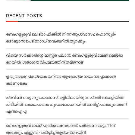
RECENT POSTS
ബെംഗളൂരുവിലെ ട്രാഫിക്കില്‍ നിന്ന് ആശ്വാസം; ഹൊസൂര്‍-
ദൊബ്ബാസ്പെട് റോഡ് നവംബറില്‍ തുറക്കും
വിജയ് സര്‍ക്കാരിന്റെ മാസ്റ്റര്‍ പ്ലാന്‍; ബെംഗളൂരുവിലേക്ക് മെട്രോ
റെയില്‍, ഗതാഗത വിപ്ലവത്തിന് തമിഴ്‌നാട്
ഋതുതാരെ; പ്രത്യേക വനിതാ ആരോഗ്യ നയം നടപ്പാക്കാൻ
കര്‍ണാടകം
പ്രവീൺ നെട്ടാരു വധക്കേസ്; ഒളിവിലായിരുന്ന പ്രതി കൊച്ചിയിൽ
പിടിയിൽ, കൊലപാതക ഗൂഢാലോചനയിൽ നേരിട്ട് പങ്കെടുത്തെന്ന്
എൻഐഎ
ബെംഗളൂരുവിലേക്ക് പുതിയ വന്ദേഭാരത്; പരീക്ഷണ ഓട്ടം 11ന്
തുടങ്ങും, എഇബി ഘടിപ്പിച്ച ആദ്യ ട്രെയിന്‍