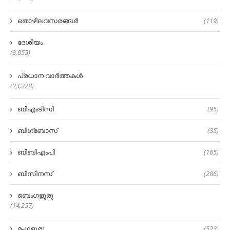
തൊഴിലവസരങ്ങൾ
(119)
ദേശീയം
(3,055)
പ്രധാന വാർത്തകൾ
(23,228)
ബിഎംടിസി
(95)
ബിഗ്‌ബോസ്
(35)
ബിബിഎംപി
(165)
ബിസിനസ്
(286)
ബെംഗളൂരു
(14,257)
മംഗളുരു
(523)