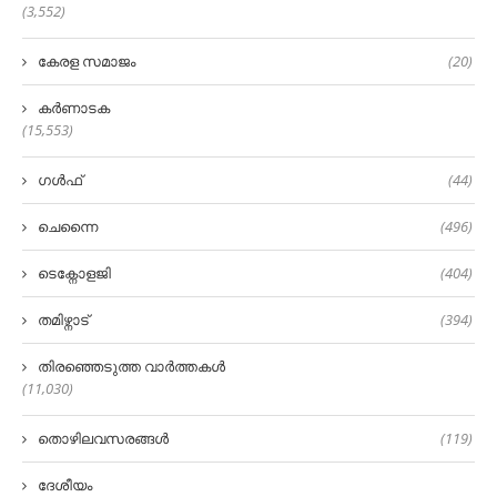
(3,552)
കേരള സമാജം
(20)
കർണാടക
(15,553)
ഗൾഫ്
(44)
ചെന്നൈ
(496)
ടെക്നോളജി
(404)
തമിഴ്നാട്
(394)
തിരഞ്ഞെടുത്ത വാർത്തകൾ
(11,030)
തൊഴിലവസരങ്ങൾ
(119)
ദേശീയം