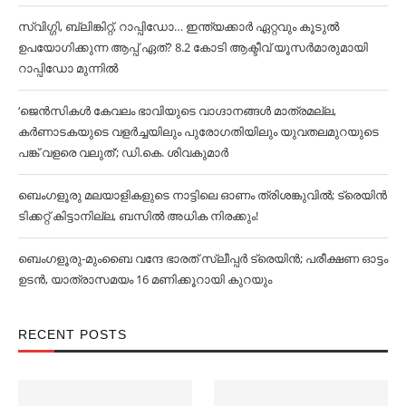
സ്വിഗ്ഗി, ബ്ലിങ്കിറ്റ്, റാപ്പിഡോ… ഇന്ത്യക്കാര്‍ ഏറ്റവും കൂടുല്‍
ഉപയോഗിക്കുന്ന ആപ്പ് ഏത്? 8.2 കോടി ആക്ടീവ് യൂസര്‍മാരുമായി
റാപ്പിഡോ മുന്നില്‍
‘ജെൻസികള്‍ കേവലം ഭാവിയുടെ വാഗ്ദാനങ്ങള്‍ മാത്രമല്ല,
കര്‍ണാടകയുടെ വളര്‍ച്ചയിലും പുരോഗതിയിലും യുവതലമുറയുടെ
പങ്ക് വളരെ വലുത്’; ഡി.കെ. ശിവകുമാര്‍
ബെംഗളൂരു മലയാളികളുടെ നാട്ടിലെ ഓണം ത്രിശങ്കുവില്‍; ട്രെയിൻ
ടിക്കറ്റ് കിട്ടാനില്ല, ബസില്‍ അധിക നിരക്കും!
ബെംഗളൂരു-മുംബൈ വന്ദേ ഭാരത് സ്ലീപ്പര്‍ ട്രെയിൻ; പരീക്ഷണ ഓട്ടം
ഉടൻ, യാത്രാസമയം 16 മണിക്കൂറായി കുറയും
RECENT POSTS