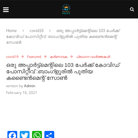
Home
covid19
ഒരു അപ്പാർട്ട്മെന്റിലെ 103 പേർക്ക്
കോവിഡ് പോസിറ്റീവ് :ബാംഗ്ളൂരിൽ പുതിയ കണ്ടൈൻമെന്റ്
സോൺ
covid19
Featured
കർണാടക
പ്രധാന വാർത്തകൾ
ഒരു അപ്പാർട്ട്മെന്റിലെ 103 പേർക്ക് കോവിഡ്
പോസിറ്റീവ് :ബാംഗ്ളൂരിൽ പുതിയ
കണ്ടൈൻമെന്റ് സോൺ
written by
Admin
February 16, 2021
Facebook
Twitter
WhatsApp
Share