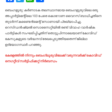
ബെംഗളൂരു: കർണാടക തലസ്ഥാനമായ ബെംഗളൂരുവിലെ ഒരു
അപ്പാർട്ട്മെന്റിലെ 103 പേരെ കൊറോണ വൈറസ് ബാധിച്ചതിനെ
തുടർന്ന് കണ്ടൈൻമെന്റ് സോണായി പ്രഖ്യാപിച്ചു.
റെസിഡൻഷ്യൽ സൊസൈറ്റിയിൽ രണ്ട് വിവാഹ വാർഷിക
പാർട്ടികൾ സംഘടിപ്പിച്ചതിന് തൊട്ടുപിന്നാലെയാണ് കോവിഡ്
കേസുകളുടെ വർദ്ധനവ് രേഖപ്പെടുത്തിയതെന്ന് ജില്ലാ
ഉദ്യോഗസ്ഥർ പറഞ്ഞു.
കേരളത്തില്‍ നിന്നും ബെംഗ്ലൂരുവിലേക്ക് വരുന്നവര്‍ക്ക് കൊവിഡ്
നെഗറ്റീവ് സര്‍ട്ടിഫിക്കറ്റ് നിർബന്ധം