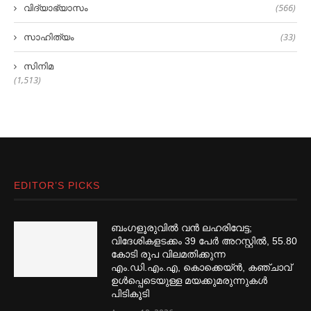
വിദ്യാഭ്യാസം
(566)
സാഹിത്യം
(33)
സിനിമ
(1,513)
EDITOR’S PICKS
ബംഗളൂരുവില്‍ വൻ ലഹരിവേട്ട;
വിദേശികളടക്കം 39 പേര്‍ അറസ്റ്റില്‍, 55.80
കോടി രൂപ വിലമതിക്കുന്ന
എം.ഡി.എം.എ, കൊക്കെയ്ൻ, കഞ്ചാവ്
ഉള്‍പ്പെടെയുള്ള മയക്കുമരുന്നുകള്‍
പിടികൂടി