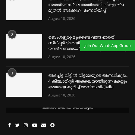
അത്തിബെല്ലെ അതിര്‍ത്തി തിങ്കളാഴ്ച
മുതല്‍ അടക്കും?, മുന്നറിയിപ്പ്
August 10, 2026
2
ബെംഗളൂരു-മുംബൈ വന്ദേ ഭാരത്
സ്ലീപ്പര്‍ ട്രെയിൻ; പരീക്ഷണ ഓട്ടം ഉടൻ,
Join Our WhatsApp Group
യാത്രാസമയം 16 മണിക്കൂറായി കുറയും
August 10, 2026
3
അടച്ചിട്ട വീട്ടില്‍ വീട്ടമ്മയുടെ അസ്ഥികൂടം;
4 കിലോമീറ്റര്‍ അകലെയായിരുന്ന മകളും
അമ്മയെ കുറിച്ച്‌ അന്വേഷിച്ചില്ല
August 10, 2026
മെന്‍സ്ട്രല്‍ കപ്പുകള്‍ ഏറ്റവും വില കുറവിൽ ലഭിക്കാൻ ഈ
ലിങ്കിൽ ക്ലിക്ക് ചെയ്യുക