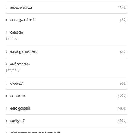
കാലാവസ്ഥ
(178)
കെഎംസിസി
(19)
കേരളം
(3,552)
കേരള സമാജം
(20)
കർണാടക
(15,519)
ഗൾഫ്
(44)
ചെന്നൈ
(494)
ടെക്നോളജി
(404)
തമിഴ്നാട്
(394)