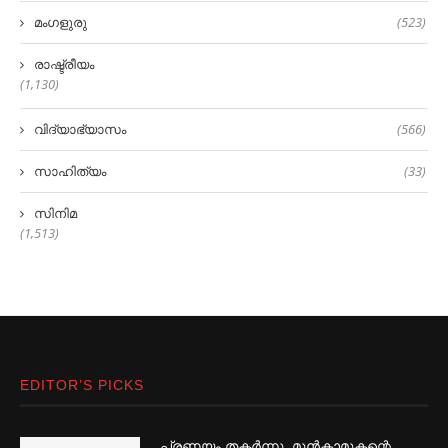
മംഗളുരു
(523)
രാഷ്ട്രീയം
(1,130)
വിദ്യാഭ്യാസം
(566)
സാഹിത്യം
(33)
സിനിമ
(1,513)
EDITOR’S PICKS
പ്രണയം തകര്‍ന്നു, മുൻകാമുകന്റെ