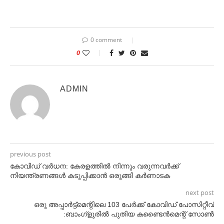
0 comment
0
ADMIN
previous post
കോവിഡ് വർധന: കേരളത്തിൽ നിന്നും വരുന്നവർക്ക്
നിയന്ത്രണങ്ങള്‍ കടുപ്പിക്കാൻ ഒരുങ്ങി കർണാടക
next post
ഒരു അപ്പാർട്ട്മെന്റിലെ 103 പേർക്ക് കോവിഡ് പോസിറ്റീവ്
:ബാംഗ്ളൂരിൽ പുതിയ കണ്ടൈൻമെന്റ് സോൺ