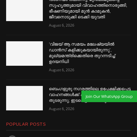
സുഹൃത്തുമായി വിവാഹത്തിനൊരുങ്ങി,
ഭീഷണിയുമായി മുൻ കാമുകൻ,
ജീവനൊടുക്കി ടെക്കി യുവതി
August 6, 2026
‘വിജയ് ആ സമയം മലേഷ്യയില്‍
ഡാൻസ് കളിക്കുകയായിരുന്നു’,
മുഖ്യമന്ത്രിക്കെതിരെ തുറന്നടിച്ച്‌
ഉദയനിധി
August 6, 2026
ബെംഗളൂരു നഗരത്തിലെ ഉപേക്ഷിക്കപ്പെട്ട
വാഹനങ്ങള്‍ക്ക് എതിരായ കടുത്ത നടപടി
Join Our WhatsApp Group
തുടരുന്നു; ഇടപെട്ട് മന്ത്രിയും
August 6, 2026
POPULAR POSTS