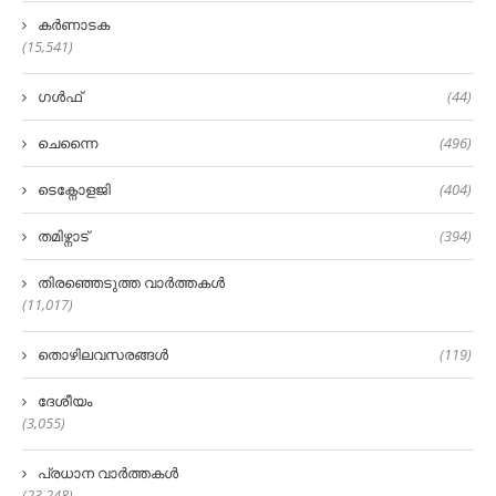
കർണാടക
(15,541)
ഗൾഫ്
(44)
ചെന്നൈ
(496)
ടെക്നോളജി
(404)
തമിഴ്നാട്
(394)
തിരഞ്ഞെടുത്ത വാർത്തകൾ
(11,017)
തൊഴിലവസരങ്ങൾ
(119)
ദേശീയം
(3,055)
പ്രധാന വാർത്തകൾ
(23,248)