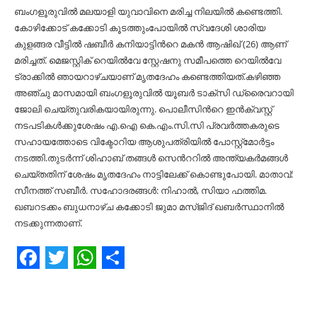
Facebook
Twitter
WhatsApp
Share
ബംഗളൂരുവില്‍ മലയാളി യുവാവിനെ മരിച്ച നിലയില്‍ കണ്ടെത്തി.
കോഴിക്കോട് കക്കോടി കൂടത്തുംപോയില്‍ സ്വദേശി ശാരിയ
കുളങ്ങര വീട്ടില്‍ ഷബീർ കനിയാട്ടിൻറെ മകൻ ആഷിഖ് (26) ആണ്
മരിച്ചത്. മെജസ്റ്റിക് റെയില്‍വേ സ്റ്റേഷനു സമീപത്തെ റെയില്‍വേ
ട്രാക്കില്‍ ഞായറാഴ്ചയാണ് മൃതദേഹം കണ്ടെത്തിയത്.കഴിഞ്ഞ
അഞ്ചു മാസമായി ബംഗളൂരുവില്‍ യൂബർ ടാക്സി ഡ്രൈവറായി
ജോലി ചെയ്തുവരികയായിരുന്നു. പൊലീസിൻറെ ഇൻക്വസ്റ്റ്
നടപടികള്‍ക്കുശേഷം എ.ഐ കെ.എം.സി.സി പ്രവർത്തകരുടെ
സഹായത്തോടെ വിക്ടോറിയ ആശുപത്രിയില്‍ പോസ്റ്റ്‌മോർട്ടം
നടത്തി.തുടർന്ന് ശിഹാബ് തങ്ങള്‍ സെൻററില്‍ അന്ത്യകർമങ്ങള്‍
ചെയ്തതിന് ശേഷം മൃതദേഹം നാട്ടിലേക്ക് കൊണ്ടുപോയി. മാതാവ്:
സീനത്ത് സബീർ. സഹോദരങ്ങള്‍: നിഹാല്‍, സിയാ ഫത്തിമ.
ഖബറടക്കം ബുധനാഴ്ച കക്കോടി ജുമാ മസ്ജിദ് ഖബർസ്ഥാനില്‍
നടക്കുന്നതാണ്.
Facebook
Twitter
WhatsApp
Share