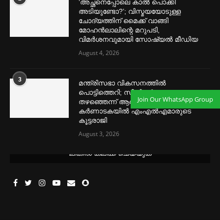
‘അച്ഛനെപ്പോലെ കാല്‍ പൊക്കി
അടിയുണ്ടോ?’; വിസ്മയയോടുള്ള
ചോദ്യത്തിന് മൈക്ക് വാങ്ങി
മോഹൻലാലിന്റെ മറുപടി,
വിമര്‍ശനവുമായി സോഷ്യല്‍ മീഡിയ
August 4, 2026
3
മന്ത്രിസഭാ വികസനത്തിൽ
പൊട്ടിത്തെറി; സീനിയർ നേതാക്കളെ
Join Our WhatsApp Group
തഴഞ്ഞെന്ന് ആരോപണം,
കർണാടകയിൽ എംഎൽഎമാരുടെ
കൂട്ടരാജി
August 3, 2026
മെന്‍സ്ട്രല്‍ കപ്പുകള്‍ ഏറ്റവും വില കുറവിൽ ലഭിക്കാൻ ഈ
ലിങ്കിൽ ക്ലിക്ക് ചെയ്യുക