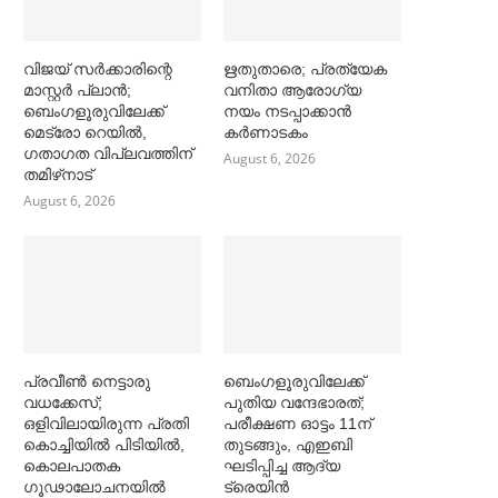
വിജയ് സര്‍ക്കാരിന്റെ
ഋതുതാരെ; പ്രത്യേക
മാസ്റ്റര്‍ പ്ലാന്‍;
വനിതാ ആരോഗ്യ
ബെംഗളൂരുവിലേക്ക്
നയം നടപ്പാക്കാൻ
മെട്രോ റെയില്‍,
കര്‍ണാടകം
ഗതാഗത വിപ്ലവത്തിന്
August 6, 2026
തമിഴ്‌നാട്
August 6, 2026
പ്രവീൺ നെട്ടാരു
ബെംഗളൂരുവിലേക്ക്
വധക്കേസ്;
പുതിയ വന്ദേഭാരത്;
ഒളിവിലായിരുന്ന പ്രതി
പരീക്ഷണ ഓട്ടം 11ന്
കൊച്ചിയിൽ പിടിയിൽ,
തുടങ്ങും, എഇബി
കൊലപാതക
ഘടിപ്പിച്ച ആദ്യ
ഗൂഢാലോചനയിൽ
ട്രെയിന്‍