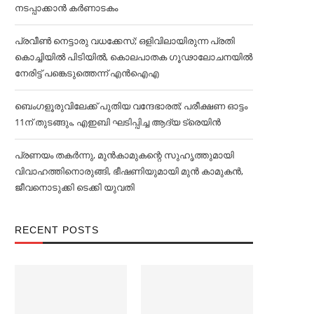
നടപ്പാക്കാൻ കര്‍ണാടകം
പ്രവീൺ നെട്ടാരു വധക്കേസ്; ഒളിവിലായിരുന്ന പ്രതി
കൊച്ചിയിൽ പിടിയിൽ, കൊലപാതക ഗൂഢാലോചനയിൽ
നേരിട്ട് പങ്കെടുത്തെന്ന് എൻഐഎ
ബെംഗളൂരുവിലേക്ക് പുതിയ വന്ദേഭാരത്; പരീക്ഷണ ഓട്ടം
11ന് തുടങ്ങും, എഇബി ഘടിപ്പിച്ച ആദ്യ ട്രെയിന്‍
പ്രണയം തകര്‍ന്നു, മുൻകാമുകന്റെ സുഹൃത്തുമായി
വിവാഹത്തിനൊരുങ്ങി, ഭീഷണിയുമായി മുൻ കാമുകൻ,
ജീവനൊടുക്കി ടെക്കി യുവതി
RECENT POSTS