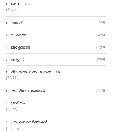
കർണാടക
(15,522)
ഗൾഫ്
(44)
ചെന്നൈ
(495)
ടെക്നോളജി
(404)
തമിഴ്നാട്
(394)
തിരഞ്ഞെടുത്ത വാർത്തകൾ
(10,996)
തൊഴിലവസരങ്ങൾ
(119)
ദേശീയം
(3,055)
പ്രധാന വാർത്തകൾ
(23,227)