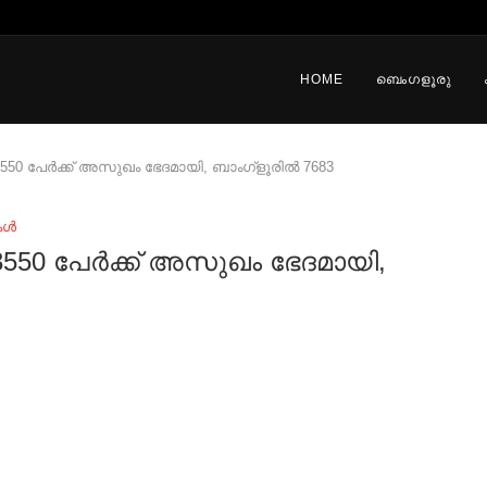
HOME
ബെംഗളൂരു
 13550 പേർക്ക് അസുഖം ഭേദമായി, ബാംഗ്ളൂരിൽ 7683
കൾ
 13550 പേർക്ക് അസുഖം ഭേദമായി,