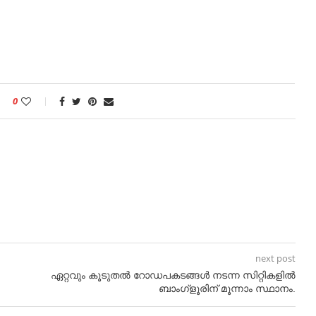
0
next post
ഏറ്റവും കൂടുതൽ റോഡപകടങ്ങൾ നടന്ന സിറ്റികളിൽ
ബാംഗ്ളൂരിന് മൂന്നാം സ്ഥാനം.