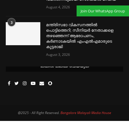
August 4, 2026
Join Our WhatsApp Group
3
മന്ത്രിസഭാ വികസനത്തിൽ
പൊട്ടിത്തെറി; സീനിയർ നേതാക്കളെ
തഴഞ്ഞെന്ന് ആരോപണം,
കർണാടകയിൽ എംഎൽഎമാരുടെ
കൂട്ടരാജി
August 3, 2026
മെന്‍സ്ട്രല്‍ കപ്പുകള്‍ ഏറ്റവും വില കുറവിൽ ലഭിക്കാൻ ഈ
ലിങ്കിൽ ക്ലിക്ക് ചെയ്യുക
@2025 - All Right Reserved.
Bangalore Malayali Media House