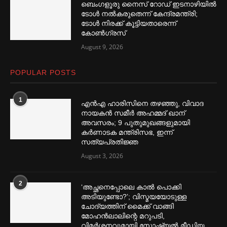
ബെംഗളൂരു നൈസ് റോഡ് ഇടനാഴിയില്‍
ടോള്‍ നല്‍കരുതെന്ന് കേന്ദ്രമന്ത്രി;
ടോള്‍ നിരക്ക് കൂട്ടിയതാരെന്ന്
കോണ്‍ഗ്രസ്
August 9, 2026
POPULAR POSTS
1
എൻഎ ഹാരിസിനെ തഴ‌‍ഞ്ഞു, വിവാദ
നായകൻ സമീര്‍ അഹമ്മദ് ഖാന്
അവസരം; 9 പുതുമുഖങ്ങളുമായി
കര്‍ണാടക മന്ത്രിസഭ, ഇന്ന്
സത്യപ്രതിജ്ഞ
August 3, 2026
2
‘അച്ഛനെപ്പോലെ കാല്‍ പൊക്കി
അടിയുണ്ടോ?’; വിസ്മയയോടുള്ള
ചോദ്യത്തിന് മൈക്ക് വാങ്ങി
മോഹൻലാലിന്റെ മറുപടി,
വിമര്‍ശനവുമായി സോഷ്യല്‍ മീഡിയ