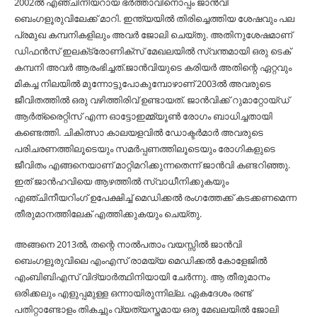
2002ല്‍ എഞ്ചിനീയറായ ഭർത്താവിനൊപ്പം ജാൻവി
ബെംഗളൂരുവിലേക്ക് മാറി. ഇന്ത്യയില്‍ തിരിച്ചെത്തിയ ശേഷവും പല
പ്രമുഖ കമ്പനികളിലും അവർ ജോലി ചെയ്തു. അതിനുശേഷമാണ്
ഡിഫൻസ് ഇലക്‌ട്രോണിക്സ് മേഖലയില്‍ സ്വന്തമായി ഒരു ടെക്
കമ്പനി അവർ ആരംഭിച്ചത്.ജാൻവിയുടെ കരിയർ അതിന്റെ ഏറ്റവും
മികച്ച നിലയില്‍ മുന്നോട്ടുപോകുമ്പോഴാണ് 2003ല്‍ അവരുടെ
ജീവിതത്തില്‍ ഒരു വഴിത്തിരിവ് ഉണ്ടായത്. ജാൻവിക്ക് റുമാറ്റോയ്ഡ്
ആർത്രൈറ്റിസ് എന്ന ഓട്ടോഇമ്മ്യൂണ്‍ രോഗം ബാധിച്ചതായി
കണ്ടെത്തി. ചികിത്സാ കാലയളവില്‍ ഡോക്ടർമാർ അവരുടെ
പരിചരണത്തിലൂടെയും സമർപ്പണത്തിലൂടെയും രോഗികളുടെ
ജീവിതം എങ്ങനെയാണ് മാറ്റിമറിക്കുന്നതെന്ന് ജാൻവി കണ്ടറിഞ്ഞു.
ഇത് ജാൻഹവിയെ ആഴത്തില്‍ സ്വാധീനിക്കുകയും
എഞ്ചിനീയറിംഗ് ഉപേക്ഷിച്ച്‌ മെഡിക്കല്‍ രംഗത്തേക്ക് കടക്കണമെന്ന
തീരുമാനത്തിലേക് എത്തിക്കുകയും ചെയ്തു.
അങ്ങനെ 2013ല്‍, തന്റെ നാല്‍പതാം വയസ്സില്‍ ജാൻവി
ബെംഗളൂരുവിലെ എംഎസ് രാമയ്യ മെഡിക്കല്‍ കോളേജില്‍
എംബിബിഎസ് വിദ്യാർത്ഥിനിയായി ചേർന്നു. ആ തീരുമാനം
ഒരിക്കലും എളുപ്പമുള്ള ഒന്നായിരുന്നില്ല. ഏകദേശം രണ്ട്
പതിറ്റാണ്ടോളം തികച്ചും വ്യത്യസ്തമായ ഒരു മേഖലയില്‍ ജോലി