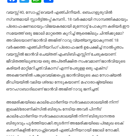
വയസ്സ് 40, സോഫ്റ്റ് വെയർ എഞ്ചിനീയർ.. ബെംഗളൂരുവില്‍
സ്വന്തമായി സ്റ്റാർട്ട്‌അപ്പ് കമ്പനി.. 18 വർഷമായി സാമ്പത്തികമായും
പ്രൊഫഷണലായും വിജയകരമായി മുന്നോട്ട് പോകുന്ന കരിയർ.ഈ
സമയത്ത് ഒരു ജോലി മാറ്റത്തെ കുറിച്ച്‌ ആരെങ്കിലും ചിന്തിക്കുമോ?
അവിടെയാണ് ജാൻവി അജിത് റാവു വ്യത്യസ്തയാകുന്നത്. 18
വർഷത്തെ എഞ്ചിനീയറിംഗ് പ്രൊഫഷൻ ഉപേക്ഷിച്ച്‌ നാല്‍പ്പതാം
വയസ്സില്‍ ജാൻവി ചെയ്തത് എംബിബിഎസ്സിന് ചേരുകയാണ്.
ജീവിതത്തിലുണ്ടായ ഒരു അപ്രതീക്ഷിത സംഭവമാണ് ജാൻവിയുടെ
കരിയർ മാറ്റിമറിച്ചത്.വികാസ് എന്ന് പേരുളള ഒരു എക്സ്
അക്കൌണ്ടില്‍ പങ്കുവെയ്ക്കപ്പെട്ട ജാൻവിയുടെ കഥ സോഷ്യല്‍
മീഡിയയില്‍ വലിയ ശ്രദ്ധ നേടുകയാണ്. മഹാരാഷ്ട്രയിലെ
ഔറംഗാബാദിലാണ് ജാൻവി അജിത് റാവു ജനിച്ചത്.
അമേരിക്കയിലെ കാലിഫോർണിയ സർവകലാശാലയില്‍ നിന്ന്
ഇലക്‌ട്രോണിക്സില്‍ ബിരുദം നേടിയ അവർ പിന്നീട്
കാലിഫോർണിയ സർവകലാശാലയില്‍ നിന്ന് ബിരുദാനന്തര
ബിരുദവും പൂർത്തിയാക്കി.തുടർന്ന് അമേരിക്കയിലെ പ്രമുഖ ടെക്
കമ്പനികളില്‍ സോഫ്റ്റ്‌വെയർ എഞ്ചിനീയറായി ജോലി നോക്കി.