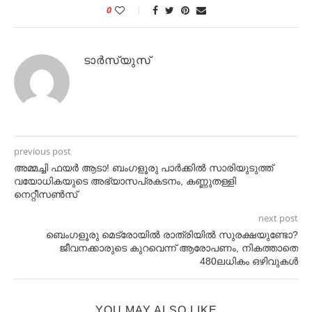
0
ടാർസ്യുസ്
previous post
അമ്മച്ചി ഫയര്‍ ആടാ! ബംഗളൂരു പാര്‍ക്കില്‍ സാരിയുടുത്ത്
വയോധികയുടെ അഭ്യാസപ്രകടനം, കണ്ണുതള്ളി
നെറ്റീസണ്‍സ്
next post
ബെംഗളൂരു മെട്രോയില്‍ രാത്രിയില്‍ സുരക്ഷയുണ്ടോ?
ജീവനക്കാരുടെ കുറവെന്ന് ആരോപണം, നികത്താതെ
480ലധികം ഒഴിവുകള്‍
YOU MAY ALSO LIKE