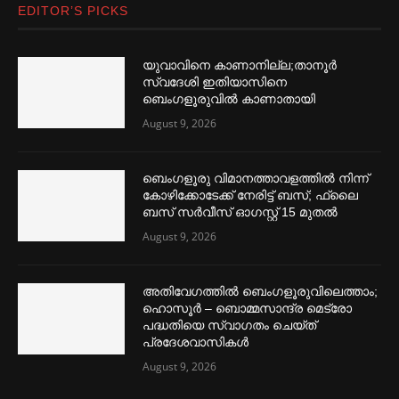
EDITOR’S PICKS
യുവാവിനെ കാണാനില്ല;താനൂർ
സ്വദേശി ഇതിയാസിനെ
ബെംഗളൂരുവിൽ കാണാതായി
August 9, 2026
ബെംഗളൂരു വിമാനത്താവളത്തില്‍ നിന്ന്
കോഴിക്കോടേക്ക് നേരിട്ട് ബസ്; ഫ്ലൈ
ബസ് സര്‍വീസ് ഓഗസ്റ്റ് 15 മുതല്‍
August 9, 2026
അതിവേഗത്തില്‍ ബെംഗളൂരുവിലെത്താം;
ഹൊസൂര്‍ – ബൊമ്മസാന്ദ്ര മെട്രോ
പദ്ധതിയെ സ്വാഗതം ചെയ്ത്
പ്രദേശവാസികള്‍
August 9, 2026