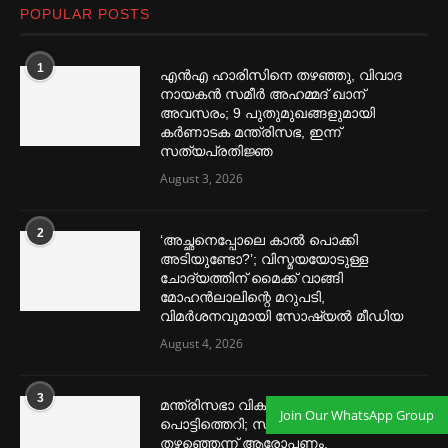
POPULAR POSTS
1
എൻഎ ഹാരിസിനെ തഴ‌‍ഞ്ഞു, വിവാദ
നായകൻ സമീര്‍ അഹമ്മദ് ഖാന്
അവസരം; 9 പുതുമുഖങ്ങളുമായി
കര്‍ണാടക മന്ത്രിസഭ, ഇന്ന്
സത്യപ്രതിജ്ഞ
August 3, 2026
2
‘അച്ഛനെപ്പോലെ കാല്‍ പൊക്കി
അടിയുണ്ടോ?’; വിസ്മയയോടുള്ള
ചോദ്യത്തിന് മൈക്ക് വാങ്ങി
മോഹൻലാലിന്റെ മറുപടി,
വിമര്‍ശനവുമായി സോഷ്യല്‍ മീഡിയ
August 4, 2026
3
മന്ത്രിസഭാ വികസനത്തിൽ
Join Our WhatsApp Group
പൊട്ടിത്തെറി; സീനിയർ നേതാക്കളെ
തഴഞ്ഞെന്ന് ആരോപണം,