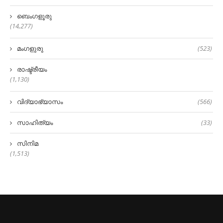
ബെംഗളൂരു
(14,277)
മംഗളുരു
(523)
രാഷ്ട്രീയം
(1,130)
വിദ്യാഭ്യാസം
(566)
സാഹിത്യം
(33)
സിനിമ
(1,513)