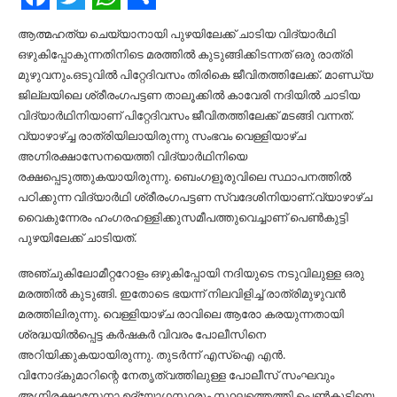
Facebook
Twitter
WhatsApp
Share
ആത്മഹത്യ ചെയ്യാനായി പുഴയിലേക്ക് ചാടിയ വിദ്യാർഥി
ഒഴുകിപ്പോകുന്നതിനിടെ മരത്തില്‍ കുടുങ്ങിക്കിടന്നത് ഒരു രാത്രി
മുഴുവനും.ഒടുവില്‍ പിറ്റേദിവസം തിരികെ ജീവിതത്തിലേക്ക്. മാണ്ഡ്യ
ജില്ലയിലെ ശ്രീരംഗപട്ടണ താലൂക്കില്‍ കാവേരി നദിയില്‍ ചാടിയ
വിദ്യാർഥിനിയാണ് പിറ്റേദിവസം ജീവിതത്തിലേക്ക് മടങ്ങി വന്നത്.
വ്യാഴാഴ്ച്ച രാത്രിയിലായിരുന്നു സംഭവം വെള്ളിയാഴ്ച
അഗ്നിരക്ഷാസേനയെത്തി വിദ്യാർഥിനിയെ
രക്ഷപ്പെടുത്തുകയായിരുന്നു. ബെംഗളൂരുവിലെ സ്ഥാപനത്തില്‍
പഠിക്കുന്ന വിദ്യാർഥി ശ്രീരംഗപട്ടണ സ്വദേശിനിയാണ്.വ്യാഴാഴ്ച
വൈകുന്നേരം ഹംഗരഹള്ളിക്കുസമീപത്തുവെച്ചാണ് പെണ്‍കുട്ടി
പുഴയിലേക്ക് ചാടിയത്.
അഞ്ചുകിലോമീറ്ററോളം ഒഴുകിപ്പോയി നദിയുടെ നടുവിലുള്ള ഒരു
മരത്തില്‍ കുടുങ്ങി. ഇതോടെ ഭയന്ന് നിലവിളിച്ച്‌ രാത്രിമുഴുവൻ
മരത്തിലിരുന്നു. വെള്ളിയാഴ്ച രാവിലെ ആരോ കരയുന്നതായി
ശ്രദ്ധയില്‍പ്പെട്ട കർഷകർ വിവരം പോലീസിനെ
അറിയിക്കുകയായിരുന്നു. തുടർന്ന് എസ്‌ഐ എൻ.
വിനോദ്കുമാറിന്റെ നേതൃത്വത്തിലുള്ള പോലീസ് സംഘവും
അഗ്നിരക്ഷാസേനാ ഉദ്യോഗസ്ഥരും സ്ഥലത്തെത്തി പെണ്‍കുട്ടിയെ