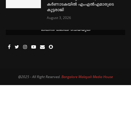
കർണാടകയിൽ എംഎൽഎമാരുടെ
കൂട്ടരാജി
August 3, 2026
മെന്‍സ്ട്രല്‍ കപ്പുകള്‍ ഏറ്റവും വില കുറവിൽ ലഭിക്കാൻ ഈ
ലിങ്കിൽ ക്ലിക്ക് ചെയ്യുക
@2025 - All Right Reserved.
Bangalore Malayali Media House