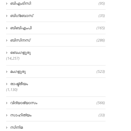
ബിഎംടിസി
(95)
ബിഗ്‌ബോസ്
(35)
ബിബിഎംപി
(165)
ബിസിനസ്
(286)
ബെംഗളൂരു
(14,257)
മംഗളുരു
(523)
രാഷ്ട്രീയം
(1,130)
വിദ്യാഭ്യാസം
(566)
സാഹിത്യം
(33)
സിനിമ