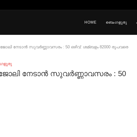
HOME
ബെംഗളൂരു
ജോലി നേടാന്‍ സുവർണ്ണാവസരം : 50 ഒഴിവ്: ശമ്ബളം 82000 രൂപവരെ
ഗളൂരു
ജോലി നേടാന്‍ സുവർണ്ണാവസരം : 50