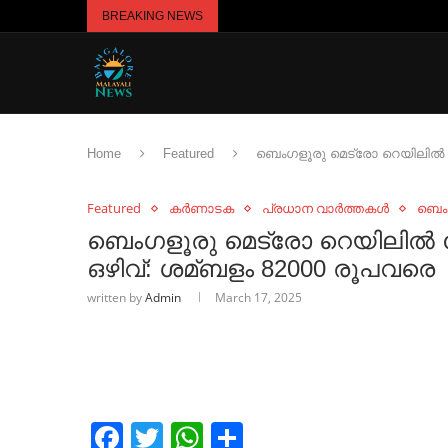
BREAKING NEWS
Home
Featured
ബെംഗളൂരു മെട്രോ റെയിലില്‍ 
Featured
കർണാടക
പ്രധാന വാർത്തകൾ
ബെം
ബെംഗളൂരു മെട്രോ റെയിലില്‍ 
ഒഴിവ്: ശമ്ബളം 82000 രൂപവരെ
written by
Admin
March 17, 2025
Facebook
Twitter
WhatsApp
Share