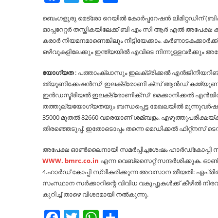
ബെംഗളൂരു മെട്രോ റെയില്‍ കോർപ്പറേഷൻ ലിമിറ്റഡിന് (
ഓപ്പറേറ്റർ തസ്തികയിലേക്ക് ബി എം സി ആർ എല്‍ അപേക്ഷ
കരാർ നിയമനമാണെങ്കിലും നീട്ടിയേക്കാം. കർണാടകക്കാർക്
ഒഴിവുകളിലേക്കും ഇന്ത്യയില്‍ എവിടെ നിന്നുള്ളവർക്കും അപേ
യോഗ്യത
: പത്താംക്ലാസും ഇലക്‌ട്രിക്കല്‍ എൻജിനീയറി
മ്മ്യൂണിക്കേഷൻസ്/ ഇലക്‌ട്രോണി ക്സ് ആൻഡ് കമ്മ്യൂണിക
ഇൻഡസ്ട്രിയല്‍ ഇലക്‌ട്രോണിക്സ്/ മെക്കാനിക്കല്‍ എൻജിന
തത്തുല്യയോഗ്യതയും ബന്ധപ്പെട്ട മേഖലയില്‍ മൂന്നുവർ
35000 മുതല്‍ 82660 വരെയാണ് ശമ്ബളം. എഴുത്തുപരീക്ഷയ്ക്ക
തിരഞ്ഞെടുപ്പ്. ഇതോടൊപ്പം തന്നെ മെഡിക്കല്‍ ഫിറ്റ്‌നസ് ടെസ്റ
അപേക്ഷ ഓണ്‍ലൈനായി സമർപ്പിച്ചശേഷം ഹാർഡ്‌കോപ്പി സ്പ
WWW. bmrc.co.in
എന്ന വെബ്സൈറ്റ് സന്ദർശിക്കുക. ഓണ
4.ഹാർഡ് കോപ്പി സ്വീകരിക്കുന്ന അവസാന തീയതി: ഏപ്രി
സംസ്ഥാന സർക്കാറിന്റെ വിവിധ വകുപ്പുകള്‍ക്ക് കീഴില്‍ നിരവ
കുറിച്ച്‌ താഴെ വിശദമായി നല്‍കുന്നു.
Facebook
Twitter
WhatsApp
Share