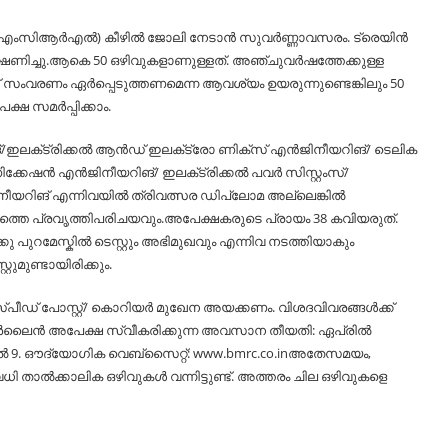
ബിഎംസിആർഎല്‍) കീഴില്‍ ജോലി നേടാന്‍ സുവർണ്ണാവസരം. ട്രെയിൻ
 ക്ഷണിച്ചു.ആകെ 50 ഒഴിവുകളാണുള്ളത്. അഞ്ചുവർഷത്തേക്കുള്ള
ക് സംവരണം ഏർപ്പെടുത്തണമെന്ന ആവശ്യം ഉയരുന്നുണ്ടെങ്കിലും 50
ക്ഷ സമർപ്പിക്കാം.
ങ്/ഇലക്‌ട്രിക്കല്‍ ആൻഡ് ഇലക്‌ട്രോ ണിക്സ് എൻജിനീയറിങ്/ ടെലിക
്കേഷൻ എൻജിനീയറിങ്/ ഇലക്‌ട്രിക്കല്‍ പവർ സിസ്റ്റംസ്/
ീയറിങ് എന്നിവയില്‍ ത്രിവത്സര ഡിപ്ലോമ അല്ലെങ്കില്‍
ഷത്തെ പ്രവൃത്തിപരിചയവും.അപേക്ഷകരുടെ പ്രായം 38 കവിയരുത്.
ു പുറമേസ്കില്‍ ടെസ്റ്റും അഭിമുഖവും എന്നിവ നടത്തിയാകും
്റുമുണ്ടായിരിക്കും.
ീഡ് പോസ്റ്റ്/ കൊറിയർ മുഖേന അയക്കണം. വിശദവിവരങ്ങള്‍ക്ക്
്‍ലൈൻ അപേക്ഷ സ്വീകരിക്കുന്ന അവസാന തീയതി: ഏപ്രില്‍
ല്‍ 9. ഔദ്യോഗിക വെബ്സൈറ്റ്: www.bmrc.co.inഅതേസമയം,
ധി താല്‍ക്കാലിക ഒഴിവുകള്‍ വന്നിട്ടുണ്ട്. അത്തരം ചില ഒഴിവുകളെ