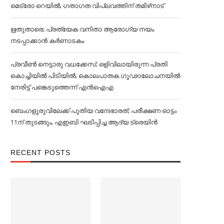
മെട്രോ റെയില്‍, ഗതാഗത വിപ്ലവത്തിന് തമിഴ്‌നാട്
ഋതുതാരെ; പ്രത്യേക വനിതാ ആരോഗ്യ നയം
നടപ്പാക്കാൻ കര്‍ണാടകം
പ്രവീൺ നെട്ടാരു വധക്കേസ്; ഒളിവിലായിരുന്ന പ്രതി
കൊച്ചിയിൽ പിടിയിൽ, കൊലപാതക ഗൂഢാലോചനയിൽ
നേരിട്ട് പങ്കെടുത്തെന്ന് എൻഐഎ
ബെംഗളൂരുവിലേക്ക് പുതിയ വന്ദേഭാരത്; പരീക്ഷണ ഓട്ടം
11ന് തുടങ്ങും, എഇബി ഘടിപ്പിച്ച ആദ്യ ട്രെയിന്‍
RECENT POSTS