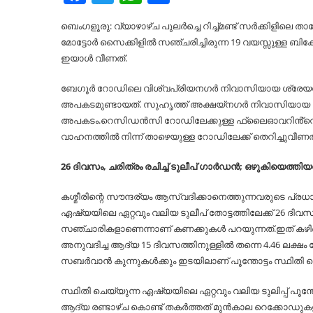
ബെംഗളൂരു: വ്യാഴാഴ്ച പുലർച്ചെ റിച്ച്‌മണ്ട് സർക്കിളിലെ ത
മോട്ടോർ സൈക്കിളില്‍ സഞ്ചരിച്ചിരുന്ന 19 വയസ്സുള്ള ബിക
ഇയാള്‍ വീണത്.
ബേഗൂർ റോഡിലെ വിശ്വപ്രിയനഗർ നിവാസിയായ ശ്രേയസ് പാട
അപകടമുണ്ടായത്. സുഹൃത്ത് അക്ഷയ്നഗർ നിവാസിയായ കെ
അപകടം.റെസിഡൻസി റോഡിലേക്കുള്ള ഫ്ലൈഓവറിൻ്റെ സംര
വാഹനത്തില്‍ നിന്ന് താഴെയുള്ള റോഡിലേക്ക് തെറിച്ചുവീ
26 ദിവസം, ചരിത്രം രചിച്ച്‌ ടുലീപ് ഗാര്‍ഡൻ; ഒഴുകിയെത്തിയത്
കശ്മീരിന്റെ സൗന്ദര്യം ആസ്വദിക്കാനെത്തുന്നവരുടെ പ്രധ
ഏഷ്യയിലെ ഏറ്റവും വലിയ ടുലീപ് തോട്ടത്തിലേക്ക് 26 ദി
സഞ്ചാരികളാണെന്നാണ് കണക്കുകള്‍ പറയുന്നത്.ഇത് കഴിഞ്ഞ വ
അനുവദിച്ച ആദ്യ 15 ദിവസത്തിനുള്ളില്‍ തന്നെ 4.46 ലക്
സബര്‍വാന്‍ കുന്നുകള്‍ക്കും ഇടയിലാണ് പൂന്തോട്ടം സ്ഥിതി ച
സ്ഥിതി ചെയ്യുന്ന ഏഷ്യയിലെ ഏറ്റവും വലിയ ടുലിപ്പ് പൂന
ആദ്യ രണ്ടാഴ്ച കൊണ്ട് തകര്‍ത്തത് മുന്‍കാല റെക്കോഡുകളാണ്.