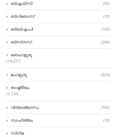
ബിഎംടിസി
(95)
ബിഗ്‌ബോസ്
(35)
ബിബിഎംപി
(165)
ബിസിനസ്
(286)
ബെംഗളൂരു
(14,257)
മംഗളുരു
(523)
രാഷ്ട്രീയം
(1,130)
വിദ്യാഭ്യാസം
(566)
സാഹിത്യം
(33)
സിനിമ