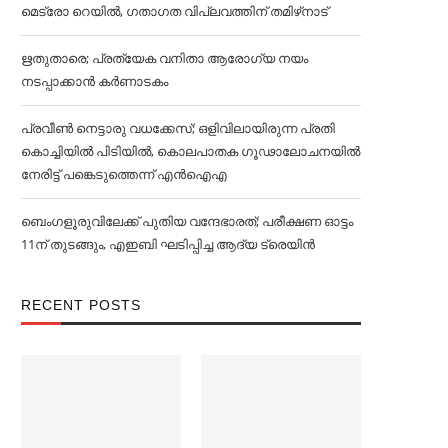
മെട്രോ റെയില്‍, ഗതാഗത വിപ്ലവത്തിന് തമിഴ്‌നാട്
ഋതുതാരെ; പ്രത്യേക വനിതാ ആരോഗ്യ നയം
നടപ്പാക്കാൻ കര്‍ണാടകം
പ്രവീൺ നെട്ടാരു വധക്കേസ്; ഒളിവിലായിരുന്ന പ്രതി
കൊച്ചിയിൽ പിടിയിൽ, കൊലപാതക ഗൂഢാലോചനയിൽ
നേരിട്ട് പങ്കെടുത്തെന്ന് എൻഐഎ
ബെംഗളൂരുവിലേക്ക് പുതിയ വന്ദേഭാരത്; പരീക്ഷണ ഓട്ടം
11ന് തുടങ്ങും, എഇബി ഘടിപ്പിച്ച ആദ്യ ട്രെയിന്‍
RECENT POSTS