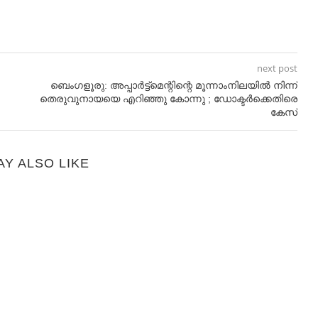
next post
ബെംഗളൂരു: അപ്പാർട്ട്മെന്റിന്റെ മൂന്നാംനിലയിൽ നിന്ന്
തെരുവുനായയെ എറിഞ്ഞു കോന്നു ; ഡോക്ടർക്കെതിരെ
കേസ്
AY ALSO LIKE