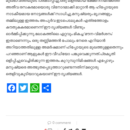
മുഖഭാവത്തിലൂടെ പ്രകടിപ്പിച്ചു.ഒരു ലളിതമായ ഭക്ഷണനിമിഷത്തെ
അതീവ രസകരമായൊരു വിനോദമാക്കി മാറ്റാൻ ആ ഹിപ്പോയുടെ
നാടകീയമായ നോട്ടങ്ങള്‍ക്ക് സാധിച്ചു.മനുഷ്യരും മൃഗങ്ങളും
തമ്മിലുള്ള ഇത്തരം അപൂർവ ഇടപെടലുകള്‍ എത്രത്തോളം
കൗതുകകരമാണെന്ന് ഈ ദൃശ്യങ്ങള്‍ വീണ്ടും
ഓർമ്മിപ്പിക്കുന്നു.ലോകത്തിലെ ഏറ്റവും മികച്ച ‘മൗന-വിമർശനം’
ഇതാണെന്നും, ഒരു തണ്ണിമത്തൻ പോലും നേരെ എറിയാൻ
അറിയാത്തതിലുള്ള അമർഷമാണ് ഹിപ്പോയുടെ മുഖത്തുള്ളതെന്നും
പറഞ്ഞാണ് ആളുകള്‍ ഈ വീഡിയോ പങ്കുവെക്കുന്നത്.പ്രകൃതി
ഒളിപ്പിച്ചുവെച്ചിരിക്കുന്ന ഇത്തരം കുറുമ്പുനിമിഷങ്ങള്‍ എപ്പോഴും
മനുഷ്യരെ അത്ഭുതപ്പെടുത്താറുണ്ടെന്നതിന് മറ്റൊരു
തെളിവുകൂടിയാവുകയാണ് ഈ ദൃശ്യങ്ങള്‍.
Facebook
Twitter
WhatsApp
Share
0 comment