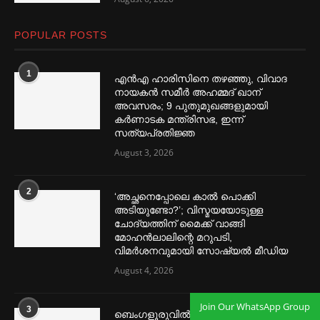
POPULAR POSTS
1
എൻഎ ഹാരിസിനെ തഴ‌‍ഞ്ഞു, വിവാദ
നായകൻ സമീര്‍ അഹമ്മദ് ഖാന്
അവസരം; 9 പുതുമുഖങ്ങളുമായി
കര്‍ണാടക മന്ത്രിസഭ, ഇന്ന്
സത്യപ്രതിജ്ഞ
August 3, 2026
2
‘അച്ഛനെപ്പോലെ കാല്‍ പൊക്കി
അടിയുണ്ടോ?’; വിസ്മയയോടുള്ള
ചോദ്യത്തിന് മൈക്ക് വാങ്ങി
മോഹൻലാലിന്റെ മറുപടി,
വിമര്‍ശനവുമായി സോഷ്യല്‍ മീഡിയ
August 4, 2026
Join Our WhatsApp Group
3
ബെംഗളൂരുവില്‍