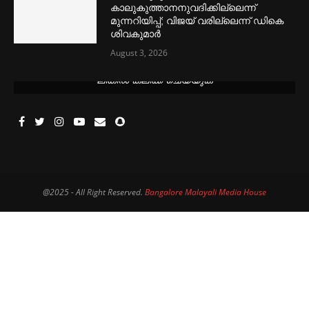
കാലുകുത്താനനുവദിക്കില്ലെന്ന്
മുന്നറിയിപ്പ്; വിജയ് വരില്ലെന്ന് ഡികെ
ശിവകുമാര്‍
August 3, 2026
മെന്‍സ്ട്രല്‍ കപ്പുകള്‍ ഏറ്റവും വില കുറവിൽ ലഭിക്കാൻ ഈ
ലിങ്കിൽ ക്ലിക്ക് ചെയ്യുക
@2025 - All Right Reserved.
Bangalore Malayali Media House