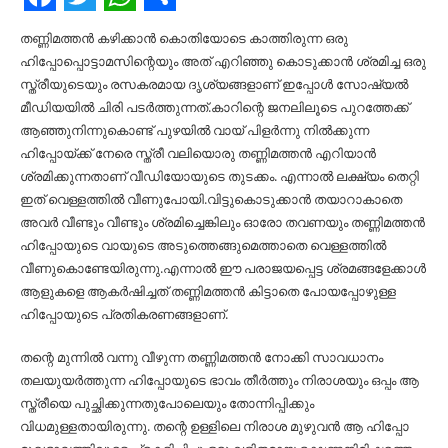
Facebook
Twitter
WhatsApp
Share
തണ്ണിമത്തൻ കഴിക്കാൻ കൊതിയോടെ കാത്തിരുന്ന ഒരു
ഹിപ്പോപ്പൊട്ടാമസിന്റെയും അത് എറിഞ്ഞു കൊടുക്കാൻ ശ്രമിച്ച ഒരു
സ്ത്രീയുടെയും രസകരമായ ദൃശ്യങ്ങളാണ് ഇപ്പോള്‍ സോഷ്യല്‍
മീഡിയയില്‍ ചിരി പടർത്തുന്നത്.കാറിന്റെ ജനലിലൂടെ പുറത്തേക്ക്
ആഞ്ഞുനിന്നുകൊണ്ട് പുഴയില്‍ വായ് പിളർന്നു നില്‍ക്കുന്ന
ഹിപ്പോയ്ക്ക് നേരെ സ്ത്രീ വലിയൊരു തണ്ണിമത്തൻ എറിയാൻ
ശ്രമിക്കുന്നതാണ് വീഡിയോയുടെ തുടക്കം. എന്നാല്‍ ലക്ഷ്യം തെറ്റി
ഇത് വെള്ളത്തില്‍ വീണുപോയി.വിട്ടുകൊടുക്കാൻ തയാറാകാതെ
അവർ വീണ്ടും വീണ്ടും ശ്രമിച്ചെങ്കിലും ഓരോ തവണയും തണ്ണിമത്തൻ
ഹിപ്പോയുടെ വായുടെ അടുത്തെങ്ങുമെത്താതെ വെള്ളത്തില്‍
വീണുകൊണ്ടേയിരുന്നു.എന്നാല്‍ ഈ പരാജയപ്പെട്ട ശ്രമങ്ങളേക്കാള്‍
ആളുകളെ ആകർഷിച്ചത് തണ്ണിമത്തൻ കിട്ടാതെ പോയപ്പോഴുള്ള
ഹിപ്പോയുടെ പ്രതികരണങ്ങളാണ്.
തന്റെ മുന്നില്‍ വന്നു വീഴുന്ന തണ്ണിമത്തൻ നോക്കി സാവധാനം
തലയുയർത്തുന്ന ഹിപ്പോയുടെ ഭാവം തീർത്തും നിരാശയും ഒപ്പം ആ
സ്ത്രീയെ പുച്ഛിക്കുന്നതുപോലെയും തോന്നിപ്പിക്കും
വിധമുള്ളതായിരുന്നു. തന്റെ ഉള്ളിലെ നിരാശ മുഴുവൻ ആ ഹിപ്പോ