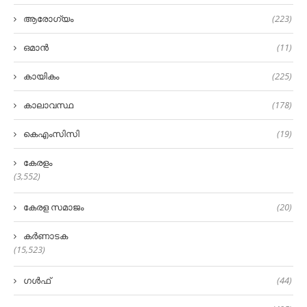
ആരോഗ്യം
(223)
ഒമാൻ
(11)
കായികം
(225)
കാലാവസ്ഥ
(178)
കെഎംസിസി
(19)
കേരളം
(3,552)
കേരള സമാജം
(20)
കർണാടക
(15,523)
ഗൾഫ്
(44)