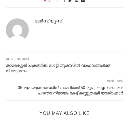
0
ടാർസ്യുസ്
previous post
താമരശ്ശേരി ചുരത്തിൽ മൾട്ടി ആക്സിൽ വാഹനങ്ങൾക്ക്
നിരോധനം
next post
35 രൂപയുടെ കേക്കിന് വാങ്ങിയത് 50 രൂപ, കച്ചവടക്കാരൻ
പറഞ്ഞ ന്യായം കേട്ട് കണ്ണുതള്ളി യാത്രക്കാര്‍
YOU MAY ALSO LIKE