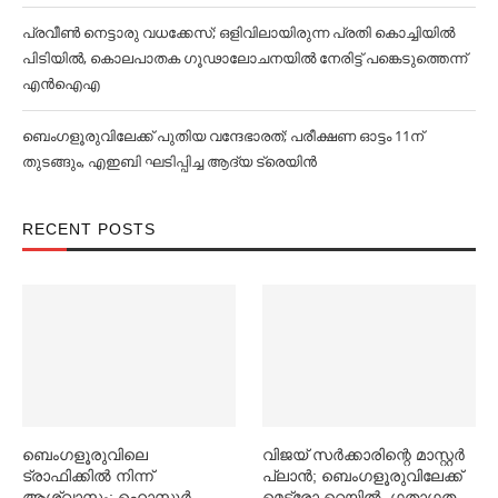
പ്രവീൺ നെട്ടാരു വധക്കേസ്; ഒളിവിലായിരുന്ന പ്രതി കൊച്ചിയിൽ
പിടിയിൽ, കൊലപാതക ഗൂഢാലോചനയിൽ നേരിട്ട് പങ്കെടുത്തെന്ന്
എൻഐഎ
ബെംഗളൂരുവിലേക്ക് പുതിയ വന്ദേഭാരത്; പരീക്ഷണ ഓട്ടം 11ന്
തുടങ്ങും, എഇബി ഘടിപ്പിച്ച ആദ്യ ട്രെയിന്‍
RECENT POSTS
ബെംഗളൂരുവിലെ
വിജയ് സര്‍ക്കാരിന്റെ മാസ്റ്റര്‍
ട്രാഫിക്കില്‍ നിന്ന്
പ്ലാന്‍; ബെംഗളൂരുവിലേക്ക്
ആശ്വാസം; ഹൊസൂര്‍-
മെട്രോ റെയില്‍, ഗതാഗത