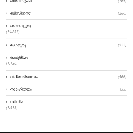
ബിബിഎംപി
(165)
ബിസിനസ്
(286)
ബെംഗളൂരു
(14,257)
മംഗളുരു
(523)
രാഷ്ട്രീയം
(1,130)
വിദ്യാഭ്യാസം
(566)
സാഹിത്യം
(33)
സിനിമ
(1,513)