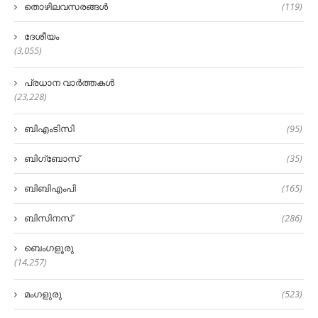
തൊഴിലവസരങ്ങൾ
(119)
ദേശീയം
(3,055)
പ്രധാന വാർത്തകൾ
(23,228)
ബിഎംടിസി
(95)
ബിഗ്‌ബോസ്
(35)
ബിബിഎംപി
(165)
ബിസിനസ്
(286)
ബെംഗളൂരു
(14,257)
മംഗളുരു
(523)