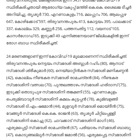
തിരുവനന്തപുരം: കേരളത്തില്‍ ഇന്ന് 5457 പേര്‍ക്ക് കോവിഡ്-19
സ്ഥിരീകരിച്ചതായി ആരോഗ്യ വകുപ്പ് മന്ത്രി കെ.കെ. ശൈലജ ടീച്ചര്‍
അറിയിച്ചു. തൃശൂര്‍ 730, എറണാകുളം 716, മലപ്പുറം 706, ആലപ്പുഴ
647, കോഴിക്കോട് 597, തിരുവനന്തപുരം 413, കോട്ടയം 395, പാലക്കാട്
337, കൊല്ലം 329, കണ്ണൂര്‍ 258, പത്തനംതിട്ട 112, വയനാട് 103,
കാസര്‍ഗോഡ് 65, ഇടുക്കി 49 എന്നിങ്ങനേയാണ് ജില്ലകളില്‍ ഇന്ന്
രോഗ ബാധ സ്ഥിരീകരിച്ചത്.
24 മരണങ്ങളാണ് ഇന്ന് കോവിഡ്-19 മൂലമാണെന്ന് സ്ഥിരീകരിച്ചത്.
തിരുവനന്തപുരം നെട്ടയം സ്വദേശി അബ്ദുള്‍ റഹിം (80), ആനാട്
സ്വദേശി ശ്രീകുമാര്‍ (60), നെയ്യാറ്റിന്‍കര സ്വദേശി മണികണ്ഠന്‍
(42), കൊല്ലം നീണ്ടകര സ്വദേശി രാമചന്ദ്രന്‍ (84), നീണ്ടകര
സ്വദേശിനി വത്സല (70), പുന്തലത്താഴം സ്വദേശി ഹരിദാസ് (75),
ഇടുക്കി തൊടുപുഴ സ്വദേശിനി തങ്കമണി (55), എറണാകുളം
പെരുമ്ബാവൂര്‍ സ്വദേശിനി കമലം കുട്ടപ്പന്‍ (78), കുമ്ബളങ്ങി
സ്വദേശി ടി.എം ഷമോന്‍ (44), മുളവൂര്‍ സ്വദേശി മൊയ്ദീന്‍ (75),
വേങ്ങൂര്‍ സ്വദേശി കെ.കെ. രാജന്‍ (63), തൃശൂര്‍ ചിറ്റിലപ്പള്ളി
സ്വദേശിനി കൊച്ചു (62), ചാവക്കാട് സ്വദേശിനി മാഗി (46),
എരുമപ്പെട്ടി സ്വദേശി രാമചന്ദ്രന്‍ (67), പരിയാരം സ്വദേശി ബാബു
(47), കൊടുങ്ങല്ലൂര്‍ സ്വദേശി ജമാല്‍ (56), എരുമപ്പെട്ട സ്വദേശിനി