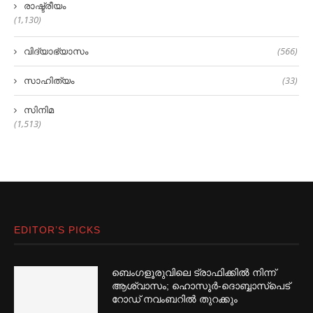
രാഷ്ട്രീയം
(1,130)
വിദ്യാഭ്യാസം
(566)
സാഹിത്യം
(33)
സിനിമ
(1,513)
EDITOR’S PICKS
ബെംഗളൂരുവിലെ ട്രാഫിക്കില്‍ നിന്ന്
ആശ്വാസം; ഹൊസൂര്‍-ദൊബ്ബാസ്പെട്
റോഡ് നവംബറില്‍ തുറക്കും