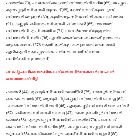
ഫാത്തിമ (70), പാലക്കാട് കൈറാടി സ്വദേശിനി ഖദീജ (65), മലപ്പുറം
കുന്നപ്പള്ളി സ്വദേശി യൂസഫ് (65), കോഴിക്കോട് കൂരാചുണ്ട്
സ്വദേശി വെള്ളന്‍ (80), കുതിരവട്ടം സ്വദേശിനി കമലാക്ഷി അമ്മ
(91), കണ്ണൂര്‍ പരിയാരം സ്വദേശി പദ്മനാഭന്‍ (65), നാറാത്ത്
സ്വദേശിനി എ.പി. അയിഷ (71) കാസര്‍ഗോഡ് മുള്ളേരിയ
സ്വദേശിനി സമീറ (36) എന്നിവരാണ് മരണമടഞ്ഞത്. ഇതോടെ
ആകെ മരണം 1376 ആയി. ഇത് കൂടാതെ ഉണ്ടായ മരണങ്ങള്‍
എന്‍ഐവി ആലപ്പുഴയിലെ പരിശോധനയ്ക്ക് ശേഷം
സ്ഥിരീകരിക്കുന്നതാണ്.
സെപ്റ്റംബറിലെ അണ്‍ലോക്ക് മാര്‍ഗനിര്‍ദേശങ്ങള്‍ നവംബര്‍
മാസത്തേക്ക് നീട്ടി
ഷമോന്‍ (44), മുളവൂര്‍ സ്വദേശി മൊയ്ദീന്‍ (75), വേങ്ങൂര്‍ സ്വദേശി
കെ.കെ. രാജന്‍ (63), തൃശൂര്‍ ചിറ്റിലപ്പള്ളി സ്വദേശിനി കൊച്ചു (62),
ചാവക്കാട് സ്വദേശിനി മാഗി (46), എരുമപ്പെട്ടി സ്വദേശി രാമചന്ദ്രന്‍
(67), പരിയാരം സ്വദേശി ബാബു (47), കൊടുങ്ങല്ലൂര്‍ സ്വദേശി
ജമാല്‍ (56), എരുമപ്പെട്ട സ്വദേശിനി ഫാത്തിമ (70), പാലക്കാട്
കൈറാടി സ്വദേശിനി ഖദീജ (65), മലപ്പുറം കുന്നപ്പള്ളി സ്വദേശി
യൂസഫ് (65), കോഴിക്കോട് കൂരാചുണ്ട് സ്വദേശി വെള്ളന്‍ (80),