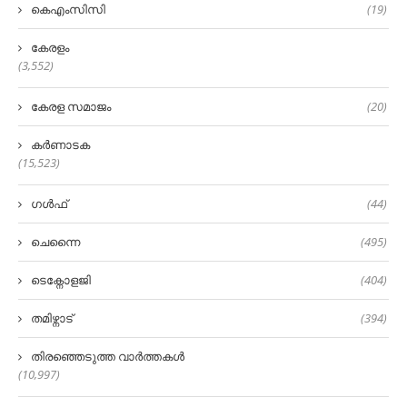
കെഎംസിസി
(19)
കേരളം
(3,552)
കേരള സമാജം
(20)
കർണാടക
(15,523)
ഗൾഫ്
(44)
ചെന്നൈ
(495)
ടെക്നോളജി
(404)
തമിഴ്നാട്
(394)
തിരഞ്ഞെടുത്ത വാർത്തകൾ
(10,997)