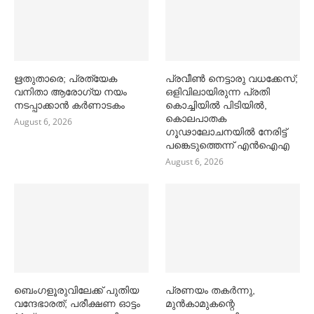
ഋതുതാരെ; പ്രത്യേക
പ്രവീൺ നെട്ടാരു വധക്കേസ്;
വനിതാ ആരോഗ്യ നയം
ഒളിവിലായിരുന്ന പ്രതി
നടപ്പാക്കാൻ കര്‍ണാടകം
കൊച്ചിയിൽ പിടിയിൽ,
കൊലപാതക
August 6, 2026
ഗൂഢാലോചനയിൽ നേരിട്ട്
പങ്കെടുത്തെന്ന് എൻഐഎ
August 6, 2026
ബെംഗളൂരുവിലേക്ക് പുതിയ
പ്രണയം തകര്‍ന്നു,
വന്ദേഭാരത്; പരീക്ഷണ ഓട്ടം
മുൻകാമുകന്റെ