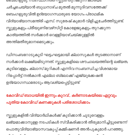
ബെംഗളൂരു: സംസ്ഥാനത്ത് സ്കൂൾ തുറക്കുന്ന കാര്യം
ചർച്ചചെയ്യാൻ ബുധനാഴ്ച മുതൽ മൂന്നുദിവസത്തേക്ക്
ബെംഗളൂരുവിൽ ഉദ്യോഗസ്ഥരുടെ യോഗം പ്രാഥമിക
വിദ്യാഭ്യാസമന്ത്രി എസ്. സുരേഷ് കുമാർ വിളിച്ചുചേർത്തിട്ടുണ്ട്.
സ്കൂളുകളും പ്രീയൂണിവേഴ്‌സിറ്റി കോളേജുകളും തുറക്കുന്ന
കാര്യത്തിൽ സർക്കാർ വെള്ളിയാഴ്ചയ്ക്കുള്ളിൽ
അന്തിമതീരുമാനമെടുക്കും.
ഡിസംബറോടുകൂടി ഘട്ടംഘട്ടമായി ക്ലാസുകൾ തുടങ്ങാനാണ്
സർക്കാർ ലക്ഷ്യമിടുന്നത്. സ്കൂളുകളിലെ ശൗചാലയത്തിന്റെ ലഭ്യത,
കുടിവെള്ളം, ക്ലാസ് മുറികൾ എന്നിവ സംബന്ധിച്ച വിശദമായ
റിപ്പോർട്ട് നൽകാൻ എല്ലാ ബ്ലോക്ക് എജ്യുക്കേഷൻ
ഉദ്യോഗസ്ഥരോടും ആവശ്യപ്പെട്ടിട്ടുണ്ട്
കോവിഡ് ബാധയിൽ ഇന്നും കുറവ് , കർണാടകയിലെ ഏറ്റവും
പുതിയ കോവിഡ് കണക്കുകൾ പരിശോധിക്കാം
സ്കൂളുകളിൽ വിദ്യാർഥികൾക്ക് കുടിക്കാൻ ചൂടുവെള്ളം
ലഭ്യമാക്കാനുള്ള നടപടികൾ സ്വീകരിക്കാൻ തീരുമാനിച്ചിട്ടുണ്ടെന്ന്
പൊതുവിദ്യാഭ്യാസവകുപ്പ് കമ്മിഷണർ അൻപുകുമാർ പറഞ്ഞു.