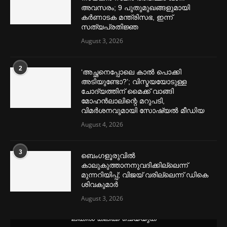
അവസരം; 9 പുതുമുഖങ്ങളുമായി
കര്‍ണാടക മന്ത്രിസഭ, ഇന്ന്
സത്യപ്രതിജ്ഞ
August 3, 2026
2
‘അച്ഛനെപ്പോലെ കാല്‍ പൊക്കി
അടിയുണ്ടോ?’; വിസ്മയയോടുള്ള
ചോദ്യത്തിന് മൈക്ക് വാങ്ങി
മോഹൻലാലിന്റെ മറുപടി,
വിമര്‍ശനവുമായി സോഷ്യല്‍ മീഡിയ
August 4, 2026
3
ബെംഗളൂരുവില്‍
കാലുകുത്താനനുവദിക്കില്ലെന്ന്
മുന്നറിയിപ്പ്; വിജയ് വരില്ലെന്ന് ഡികെ
ശിവകുമാര്‍
August 3, 2026
മെന്‍സ്ട്രല്‍ കപ്പുകള്‍ ഏറ്റവും വില കുറവിൽ ലഭിക്കാൻ ഈ
ലിങ്കിൽ ക്ലിക്ക് ചെയ്യുക