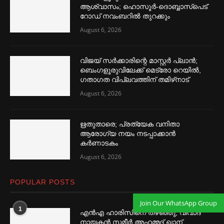
ആശ്വാസം; ഹൊസൂര്‍-ദൊബ്ബാസ്പെട്
റോഡ് നവംബറില്‍ തുറക്കും
August 6, 2026
വിജയ് സര്‍ക്കാരിന്റെ മാസ്റ്റര്‍ പ്ലാന്‍;
ബെംഗളൂരുവിലേക്ക് മെട്രോ റെയില്‍,
ഗതാഗത വിപ്ലവത്തിന് തമിഴ്‌നാട്
August 6, 2026
ഋതുതാരെ; പ്രത്യേക വനിതാ
ആരോഗ്യ നയം നടപ്പാക്കാൻ
കര്‍ണാടകം
August 6, 2026
POPULAR POSTS
Join Our WhatsApp Group
1
എൻഎ ഹാരിസിനെ തഴ‌‍ഞ്ഞു, വിവാദ
നായകൻ സമീര്‍ അഹമ്മദ് ഖാന്