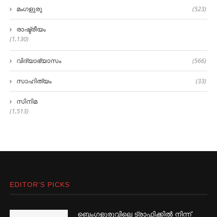
മംഗളുരു
(523)
രാഷ്ട്രീയം
(1,130)
വിദ്യാഭ്യാസം
(566)
സാഹിത്യം
(33)
സിനിമ
(1,513)
EDITOR’S PICKS
ബെംഗളൂരുവിലെ ട്രാഫിക്കില്‍ നിന്ന്