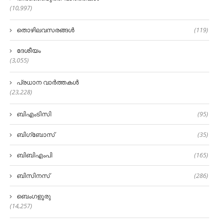
(10,997)
തൊഴിലവസരങ്ങൾ
(119)
ദേശീയം
(3,055)
പ്രധാന വാർത്തകൾ
(23,228)
ബിഎംടിസി
(95)
ബിഗ്‌ബോസ്
(35)
ബിബിഎംപി
(165)
ബിസിനസ്
(286)
ബെംഗളൂരു
(14,257)