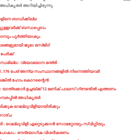
ധികൃതർ അറിയിച്ചിരുന്നു.
ളിനെ ബാധിക്കില്ല
ുള്ളവർക്ക് ബന്ധപ്പെടാം
മ്പും പൂർത്തിയാകും
്ങളുമായി ജുമാ മസ്ജിദ്
ര്‍ക്ക്
ധമില്ല : വ്യോമയാന മന്ത്രി
176 പേര് അന്യ സംസ്ഥാനങ്ങളിൽ നിന്നെത്തിയവർ
്ലെങ്കിൽ ഹോം കൊറന്റൈൻ
ം : യാത്രക്കാർ ഉച്ചയ്ക്ക് 12 മണിക് പാലസ് ഗ്രൗണ്ടിൽ എത്തണം
അമ്പരപ്പിൽ അധികൃതർ
ിക്കുക വെല്ലുവിളിയായിരിക്കും
യറാഴ്ച
െല്ലുവിളി ഏറ്റെടുക്കാൻ സോമറ്റോയും സ്വിഗ്ഗിയും
കു പോകാം : ഔദ്യോഗിക വിശദീകരണം