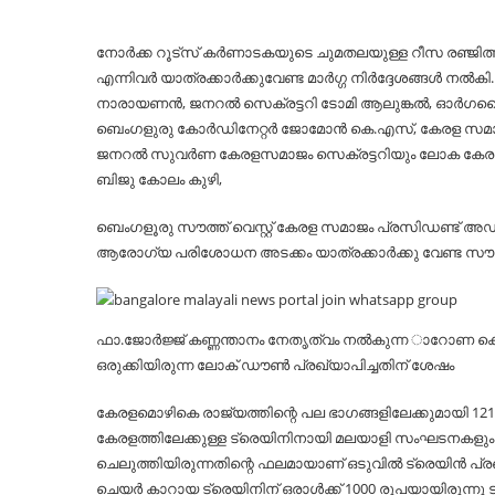
നോർക്ക റൂട്സ് കർണാടകയുടെ ചുമതലയുള്ള റീസ രഞ്ജിത്ത്, 
എന്നിവർ യാത്രക്കാർക്കുവേണ്ട മാർഗ്ഗ നിർദ്ദേശങ്ങൾ നൽക
നാരായണൻ, ജനറൽ സെക്രട്ടറി ടോമി ആലുങ്കൽ, ഓർഗനൈസ
ബെംഗളുരു കോർഡിനേറ്റർ ജോമോൻ കെ.എസ്, കേരള സ
ജനറൽ സുവർണ കേരളസമാജം സെക്രട്ടറിയും ലോക കേര
ബിജു കോലം കുഴി,
ബെംഗളൂരു സൗത്ത് വെസ്റ്റ് കേരള സമാജം പ്രസിഡണ്ട് അഡ
ആരോഗ്യ പരിശോധന അടക്കം യാത്രക്കാർക്കു വേണ്ട സൗക
ഫാ.ജോർജ്ജ് കണ്ണന്താനം നേതൃത്വം നൽകുന്ന ാറോണ കെയർ 
ഒരുക്കിയിരുന്ന ലോക് ഡൗൺ പ്രഖ്യാപിച്ചതിന് ശേഷം
കേരളമൊഴികെ രാജ്യത്തിന്റെ പല ഭാഗങ്ങളിലേക്കുമായി 12
കേരളത്തിലേക്കുള്ള ട്രെയിനിനായി മലയാളി സംഘടനകളും ര
ചെലുത്തിയിരുന്നതിന്റെ ഫലമായാണ് ഒടുവിൽ ട്രെയിൻ പ്രഖ
ചെയർ കാറായ ട്രെയിനിന് ഒരാൾക്ക് 1000 രൂപയായിരുന്നു ടിക്