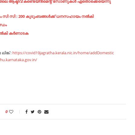
വിലെ ആക്ടീവ് കണ്ടെയ്ൻമെന്റ് സോണുകൾ ഏതൊക്കെയെന്നു
 സി സി : 200 കുടുംബങ്ങൾക്ക് ധനസഹായം നൽകി
ന്ധം
 നൽകി കർണാടക
ിങ്ക് :
https://covid19jagratha.kerala.nic.in/home/addDomestic
dhu.karnataka.gov.in/
0