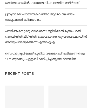
മെട്രോ റെയില്‍, ഗതാഗത വിപ്ലവത്തിന് തമിഴ്‌നാട്
ഋതുതാരെ; പ്രത്യേക വനിതാ ആരോഗ്യ നയം
നടപ്പാക്കാൻ കര്‍ണാടകം
പ്രവീൺ നെട്ടാരു വധക്കേസ്; ഒളിവിലായിരുന്ന പ്രതി
കൊച്ചിയിൽ പിടിയിൽ, കൊലപാതക ഗൂഢാലോചനയിൽ
നേരിട്ട് പങ്കെടുത്തെന്ന് എൻഐഎ
ബെംഗളൂരുവിലേക്ക് പുതിയ വന്ദേഭാരത്; പരീക്ഷണ ഓട്ടം
11ന് തുടങ്ങും, എഇബി ഘടിപ്പിച്ച ആദ്യ ട്രെയിന്‍
RECENT POSTS