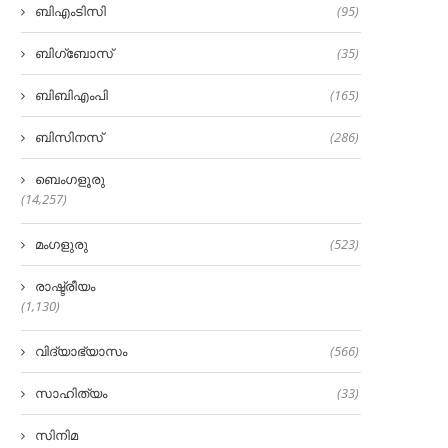
ബിഎംടിസി
(95)
ബിഗ്‌ബോസ്
(35)
ബിബിഎംപി
(165)
ബിസിനസ്
(286)
ബെംഗളൂരു
(14,257)
മംഗളുരു
(523)
രാഷ്ട്രീയം
(1,130)
വിദ്യാഭ്യാസം
(566)
സാഹിത്യം
(33)
സിനിമ