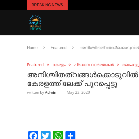
BREAKING NEWS
Home
Featured
അനിശ്ചിതത്വങ്ങൾക്കൊടുവിൽ ആദ
Featured
കേരളം
പ്രധാന വാർത്തകൾ
ബെംഗളൂ
അനിശ്ചിതത്വങ്ങൾക്കൊടുവിൽ 
കേരളത്തിലേക്ക് പുറപ്പെട്ടു
written by
Admin
May 23, 2020
Facebook
Twitter
WhatsApp
Share