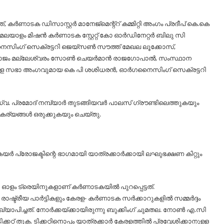
കർണാടക ഡിസാസ്റ്റർ മാനേജ്മെന്റ്റ് കമ്മിറ്റി അംഗം പ്രദീപ് കെ.കെ
ി.മലയാളം മിഷൻ കർണാടക സ്റ്റേറ്റ് കോ ഓർഡിനേറ്റർ ബിലു സി
ിംഗ് സെക്രട്ടറി ജെയ്സൺ സൗത്ത് മേഖല ലൂക്കോസ്,
മാജം മല്ലേശ്വരം സോൺ ചെയർമാൻ രാജഗോപാൽ, സംസ്ഥാന
ള സഭാ അംഗവുമായ കെ പി ശശിധരൻ, ഓർഗനൈസിംഗ് സെക്രട്ടറി
്വ. പ്രമോദ് നമ്പ്യാർ തുടങ്ങിയവർ പാലസ് ഗ്രൗണ്ടിലെത്തുകയും
ര്യങ്ങൾ ഒരുക്കുകയും ചെയ്തു.
പ്രോജക്ടിന്റെ ഭാഗമായി യാത്രക്കാർക്കായി ലഘുഭക്ഷണ കിറ്റും
1 ഓളം ട്രെയിനുകളാണ് കർണാടകയിൽ പുറപ്പെട്ടത്.
ാഷ്ട്രീയ പാർട്ടികളും കേരള- കർണാടക സർക്കാറുകളിൽ സമ്മർദ്ദം
്യാപിച്ചത്. നോർക്കയ്ക്കായിരുന്നു ബുക്കിംഗ് ചുമതല. നോൺ എ.സി
കറ്റ് തുക. ടിക്കറ്റിനൊപ്പം യാത്രക്കാർ കേരളത്തിൽ പ്രവേശിക്കാനുള്ള