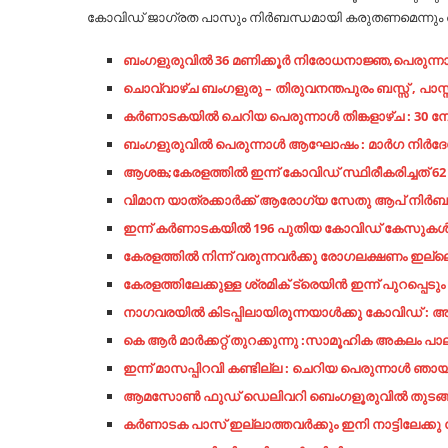
കോവിഡ് ജാഗ്രത പാസും നിർബന്ധമായി കരുതണമെന്നും അ
ബംഗളുരുവിൽ 36 മണിക്കൂർ നിരോധനാജ്ഞ,പെരുന്നാ
ചൊവ്വാഴ്ച ബംഗളുരു – തിരുവനന്തപുരം ബസ്സ് , പാസ്സ
കർണാടകയിൽ ചെറിയ പെരുന്നാൾ തിങ്കളാഴ്ച : 30 നോ
ബംഗളുരുവിൽ പെരുന്നാൾ ആഘോഷം : മാർഗ നിർദേശങ
ആശങ്ക;കേരളത്തിൽ ഇന്ന് കോവിഡ് സ്ഥിരീകരിച്ചത് 62 പേ
വിമാന യാത്രക്കാർക്ക് ആരോഗ്യ സേതു ആപ് നിർബന്
ഇന്ന് കർണാടകയിൽ 196 പുതിയ കോവിഡ് കേസുകൾ ,
കേരളത്തിൽ നിന്ന് വരുന്നവർക്കു രോഗലക്ഷണം ഇല
കേരളത്തിലേക്കുള്ള ശ്രമിക് ട്രെയിൻ ഇന്ന് പുറപ്പെടു
നാഗവരയിൽ കിടപ്പിലായിരുന്നയാൾക്കു കോവിഡ് : 
കെ ആർ മാർക്കറ്റ് തുറക്കുന്നു :സാമൂഹിക അകലം പാല
ഇന്ന് മാസപ്പിറവി കണ്ടില്ല : ചെറിയ പെരുന്നാൾ ഞാ
ആമസോൺ ഫുഡ് ഡെലിവറി ബെംഗളൂരുവിൽ തുടങ്ങി : വ
കർണാടക പാസ് ഇല്ലാത്തവർക്കും ഇനി നാട്ടിലേക്