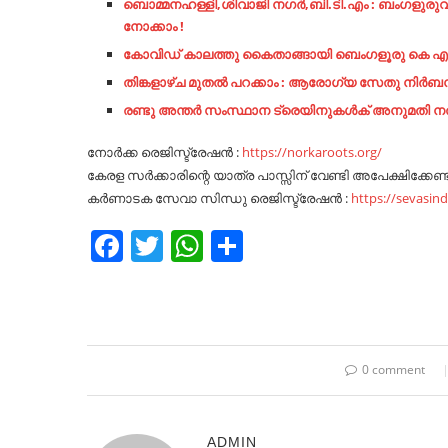
ബൊമ്മനഹള്ളി,ശിവാജി നഗർ,ബി.ടി.എം : ബംഗളുരു
നോക്കാം !
കോവിഡ് കാലത്തു കൈതാങ്ങായി ബെംഗളൂരു കെ എം
തിങ്കളാഴ്ച മുതൽ പറക്കാം : ആരോഗ്യ സേതു നിര്‍ബ
രണ്ടു അന്തർ സംസ്ഥാന ട്രെയിനുകൾക് അനുമതി
നോർക്ക രെജിസ്ട്രേഷൻ :
https://norkaroots.org/
കേരള സർക്കാരിന്റെ യാത്ര പാസ്സിന് വേണ്ടി അപേക്ഷിക്കേണ്ട ല
കർണാടക സേവാ സിന്ധു രെജിസ്ട്രേഷൻ :
https://sevasin
Facebook
Twitter
WhatsApp
Share
0 comment
ADMIN