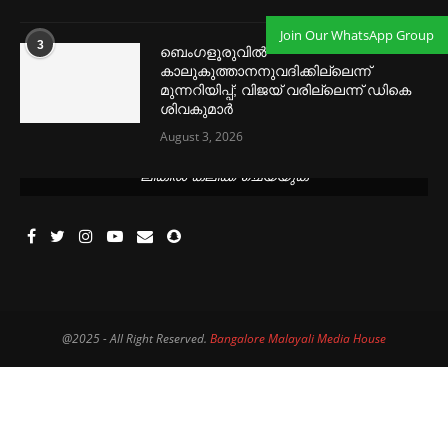
Join Our WhatsApp Group
3
ബെംഗളൂരുവില്‍
കാലുകുത്താനനുവദിക്കില്ലെന്ന്
മുന്നറിയിപ്പ്; വിജയ് വരില്ലെന്ന് ഡികെ
ശിവകുമാര്‍
August 3, 2026
മെന്‍സ്ട്രല്‍ കപ്പുകള്‍ ഏറ്റവും വില കുറവിൽ ലഭിക്കാൻ ഈ
ലിങ്കിൽ ക്ലിക്ക് ചെയ്യുക
@2025 - All Right Reserved.
Bangalore Malayali Media House