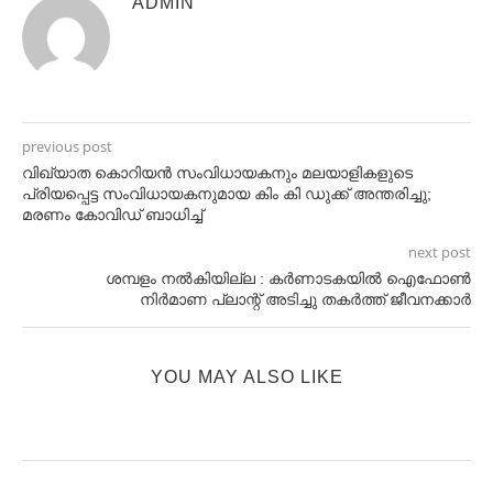
ADMIN
previous post
വിഖ്യാത കൊറിയൻ സംവിധായകനും മലയാളികളുടെ
പ്രിയപ്പെട്ട സംവിധായകനുമായ കിം കി ഡുക്ക് അന്തരിച്ചു;
മരണം കോവിഡ് ബാധിച്ച്
next post
ശമ്പളം നൽകിയില്ല : കർണാടകയിൽ ഐഫോണ്‍
നിര്‍മാണ പ്ലാന്റ് അടിച്ചു തകര്‍ത്ത് ജീവനക്കാര്‍
YOU MAY ALSO LIKE