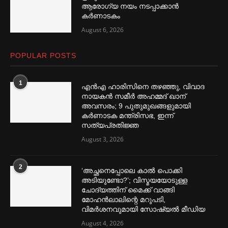
ആരോഗ്യ നയം നടപ്പാക്കാൻ
കര്‍ണാടകം
August 6, 2026
POPULAR POSTS
1
എൻഎ ഹാരിസിനെ തഴ‌‍ഞ്ഞു, വിവാദ
നായകൻ സമീര്‍ അഹമ്മദ് ഖാന്
അവസരം; 9 പുതുമുഖങ്ങളുമായി
കര്‍ണാടക മന്ത്രിസഭ, ഇന്ന്
സത്യപ്രതിജ്ഞ
August 3, 2026
2
‘അച്ഛനെപ്പോലെ കാല്‍ പൊക്കി
അടിയുണ്ടോ?’; വിസ്മയയോടുള്ള
ചോദ്യത്തിന് മൈക്ക് വാങ്ങി
മോഹൻലാലിന്റെ മറുപടി,
വിമര്‍ശനവുമായി സോഷ്യല്‍ മീഡിയ
August 4, 2026