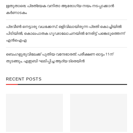
ഋതുതാരെ; പ്രത്യേക വനിതാ ആരോഗ്യ നയം നടപ്പാക്കാൻ
കര്‍ണാടകം
പ്രവീൺ നെട്ടാരു വധക്കേസ്; ഒളിവിലായിരുന്ന പ്രതി കൊച്ചിയിൽ
പിടിയിൽ, കൊലപാതക ഗൂഢാലോചനയിൽ നേരിട്ട് പങ്കെടുത്തെന്ന്
എൻഐഎ
ബെംഗളൂരുവിലേക്ക് പുതിയ വന്ദേഭാരത്; പരീക്ഷണ ഓട്ടം 11ന്
തുടങ്ങും, എഇബി ഘടിപ്പിച്ച ആദ്യ ട്രെയിന്‍
RECENT POSTS