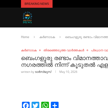
BREAKING NEWS
Home
കർണാടക
ബെംഗളൂരു രണ്ടാം വിമാനത്താവ
കർണാടക
തിരഞ്ഞെടുത്ത വാർത്തകൾ
പ്രധാന വ
ബെംഗളൂരു രണ്ടാം വിമാനത്താവള
നഗരത്തില്‍ നിന്ന് കൂടുതല്‍ എളുപ
written by
ടാർസ്യുസ്
May 10, 2026
Facebook
Twitter
WhatsApp
Share