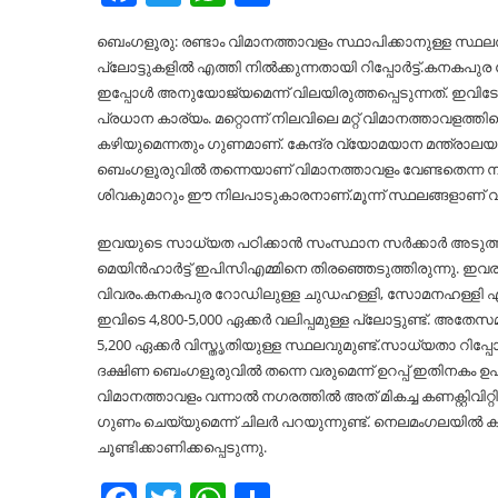
ബെംഗളൂരു: രണ്ടാം വിമാനത്താവളം സ്ഥാപിക്കാനുള്ള സ്
പ്ലോട്ടുകളില്‍ എത്തി നില്‍ക്കുന്നതായി റിപ്പോർട്ട്.കനകപു
ഇപ്പോള്‍ അനുയോജ്യമെന്ന് വിലയിരുത്തപ്പെടുന്നത്. ഇവിടേക
പ്രധാന കാര്യം. മറ്റൊന്ന് നിലവിലെ മറ്റ് വിമാനത്താവള
കഴിയുമെന്നതും ഗുണമാണ്. കേന്ദ്ര വ്യോമയാന മന്ത്രാല
ബെംഗളൂരുവില്‍ തന്നെയാണ് വിമാനത്താവളം വേണ്ടതെന്ന നി
ശിവകുമാറും ഈ നിലപാടുകാരനാണ്.മൂന്ന് സ്ഥലങ്ങളാണ് വിമാ
ഇവയുടെ സാധ്യത പഠിക്കാൻ സംസ്ഥാന സർക്കാർ അടുത്തി
മെയിൻഹാർട്ട് ഇപിസിഎമ്മിനെ തിരഞ്ഞെടുത്തിരുന്നു. ഇവര
വിവരം.കനകപുര റോഡിലുള്ള ചുഡഹള്ളി, സോമനഹള്ളി എന്നീ 
ഇവിടെ 4,800-5,000 ഏക്കർ വലിപ്പമുള്ള പ്ലോട്ടുണ്ട്. അത
5,200 ഏക്കർ വിസ്തൃതിയുള്ള സ്ഥലവുമുണ്ട്.സാധ്യതാ റിപ്പോർ
ദക്ഷിണ ബെംഗളൂരുവില്‍ തന്നെ വരുമെന്ന് ഉറപ്പ് ഇതിനകം ഉപമു
വിമാനത്താവളം വന്നാല്‍ നഗരത്തില്‍ അത് മികച്ച കണക്റ്റിവ
ഗുണം ചെയ്യുമെന്ന് ചിലർ പറയുന്നുണ്ട്. നെലമംഗലയില്‍ കൂട
ചൂണ്ടിക്കാണിക്കപ്പെടുന്നു.