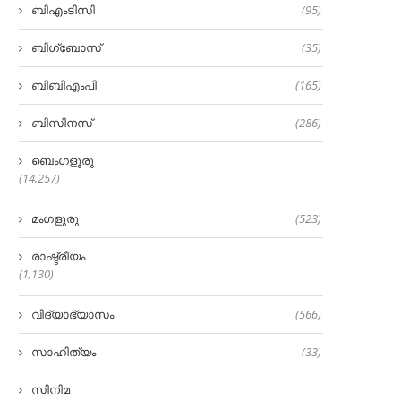
ബിഎംടിസി
(95)
ബിഗ്‌ബോസ്
(35)
ബിബിഎംപി
(165)
ബിസിനസ്
(286)
ബെംഗളൂരു
(14,257)
മംഗളുരു
(523)
രാഷ്ട്രീയം
(1,130)
വിദ്യാഭ്യാസം
(566)
സാഹിത്യം
(33)
സിനിമ