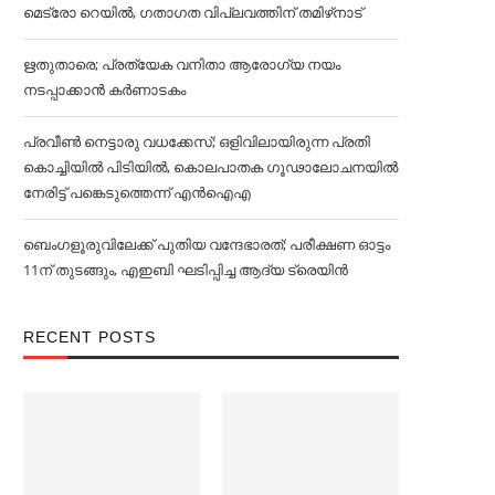
മെട്രോ റെയില്‍, ഗതാഗത വിപ്ലവത്തിന് തമിഴ്‌നാട്
ഋതുതാരെ; പ്രത്യേക വനിതാ ആരോഗ്യ നയം
നടപ്പാക്കാൻ കര്‍ണാടകം
പ്രവീൺ നെട്ടാരു വധക്കേസ്; ഒളിവിലായിരുന്ന പ്രതി
കൊച്ചിയിൽ പിടിയിൽ, കൊലപാതക ഗൂഢാലോചനയിൽ
നേരിട്ട് പങ്കെടുത്തെന്ന് എൻഐഎ
ബെംഗളൂരുവിലേക്ക് പുതിയ വന്ദേഭാരത്; പരീക്ഷണ ഓട്ടം
11ന് തുടങ്ങും, എഇബി ഘടിപ്പിച്ച ആദ്യ ട്രെയിന്‍
RECENT POSTS