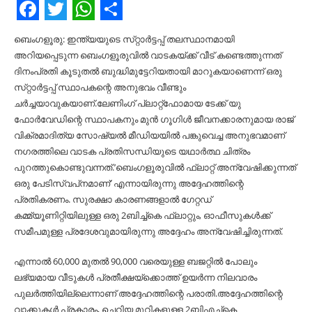
Facebook
Twitter
WhatsApp
Share
ബെംഗളൂരു: ഇന്ത്യയുടെ സ്‌റ്റാർട്ടപ്പ് തലസ്ഥാനമായി
അറിയപ്പെടുന്ന ബെംഗളൂരുവില്‍ വാടകയ്ക്ക് വീട് കണ്ടെത്തുന്നത്
ദിനംപ്രതി കൂടുതല്‍ ബുദ്ധിമുട്ടേറിയതായി മാറുകയാണെന്ന് ഒരു
സ്‌റ്റാർട്ടപ്പ് സ്ഥാപകന്റെ അനുഭവം വീണ്ടും
ചർച്ചയാവുകയാണ്.ലേണിംഗ് പ്ലാറ്റ്‌ഫോമായ ടേക്ക് യു
ഫോർവേഡിന്റെ സ്ഥാപകനും മുൻ ഗൂഗിള്‍ ജീവനക്കാരനുമായ രാജ്
വിക്രമാദിത്യ സോഷ്യല്‍ മീഡിയയില്‍ പങ്കുവെച്ച അനുഭവമാണ്
നഗരത്തിലെ വാടക പ്രതിസന്ധിയുടെ യഥാർത്ഥ ചിത്രം
പുറത്തുകൊണ്ടുവന്നത്.’ബെംഗളൂരുവില്‍ ഫ്ലാറ്റ് അന്വേഷിക്കുന്നത്
ഒരു പേടിസ്വപ്‌നമാണ്’ എന്നായിരുന്നു അദ്ദേഹത്തിന്റെ
പ്രതികരണം. സുരക്ഷാ കാരണങ്ങളാല്‍ ഗേറ്റഡ്
കമ്മ്യൂണിറ്റിയിലുള്ള ഒരു 2ബിച്ച്‌കെ ഫ്ലാറ്റും, ഓഫീസുകള്‍ക്ക്
സമീപമുള്ള പ്രദേശവുമായിരുന്നു അദ്ദേഹം അന്വേഷിച്ചിരുന്നത്.
എന്നാല്‍ 60,000 മുതല്‍ 90,000 വരെയുള്ള ബജറ്റില്‍ പോലും
ലഭ്യമായ വീടുകള്‍ പ്രതീക്ഷയ്ക്കൊത്ത് ഉയർന്ന നിലവാരം
പുലർത്തിയില്ലെന്നാണ് അദ്ദേഹത്തിന്റെ പരാതി.അദ്ദേഹത്തിന്റെ
വാക്കുകള്‍ പ്രകാരം, ചെറിയ മുറികളുള്ള 2ബിഎച്ച്‌കെ