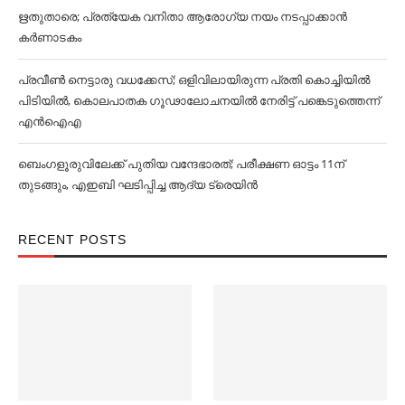
ഋതുതാരെ; പ്രത്യേക വനിതാ ആരോഗ്യ നയം നടപ്പാക്കാൻ
കര്‍ണാടകം
പ്രവീൺ നെട്ടാരു വധക്കേസ്; ഒളിവിലായിരുന്ന പ്രതി കൊച്ചിയിൽ
പിടിയിൽ, കൊലപാതക ഗൂഢാലോചനയിൽ നേരിട്ട് പങ്കെടുത്തെന്ന്
എൻഐഎ
ബെംഗളൂരുവിലേക്ക് പുതിയ വന്ദേഭാരത്; പരീക്ഷണ ഓട്ടം 11ന്
തുടങ്ങും, എഇബി ഘടിപ്പിച്ച ആദ്യ ട്രെയിന്‍
RECENT POSTS