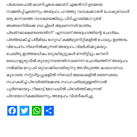
പ്രൊഫൈല്‍ കാണിച്ചശേഷമാണ് ഏജൻസി ഉടമയെ
സമ്മതിപ്പിച്ചതെന്നും അദ്ദേഹം പറഞ്ഞു.’വാടകക്കാരൻ പോകുമ്പോള്‍
ഒരു മാസത്തെ വാടകയെങ്കിലും പിടിച്ചുവയ്ക്കാറുണ്ട്.
അങ്ങനെിരിക്കെ ബാച്ചിലർ ആണെന്നത് മാത്രം
പ്രശ്‌നമാകേണ്ടതെന്തിന്?’ എന്നാണ് അദ്ദേഹത്തിന്റെ ചോദ്യം.
പ്രത്യേകിച്ച്‌ പ്രീമിയം ഗേറ്റഡ് കമ്മ്യൂണിറ്റികളില്‍ പോലും ഇത്തരം
വിവേചനം നിലനില്‍ക്കുന്നത് അദ്ദേഹം വിമർശിക്കുകയും
ചെയ്‌തു.ഇത്രയധികം ബുദ്ധിമുട്ടുകള്‍ നേരിട്ടിട്ടും കമ്പനി
ബെംഗളൂരുവില്‍ തുടരുന്നതെന്തിനാണെന്ന ചോദ്യത്തിന് അദ്ദേഹം
നല്‍കിയ മറുപടി ഒറ്റവാക്കിലായിരുന്നു അവിടുത്തെ കാലാവസ്ഥ.
കൂടാതെ, സ്‌റ്റാർട്ടപ്പുകളില്‍ നിരവധി മേഖലകളില്‍ ഒരേസമയം
സഹകരിച്ച്‌ പ്രവർത്തിക്കേണ്ട സാഹചര്യമുള്ളതിനാല്‍
പൂർണമായും റിമോട്ട് മോഡലില്‍ പ്രവർത്തിക്കുന്നത്
പ്രായോഗികമല്ലെന്നും അദ്ദേഹം വിശദീകരിച്ചു.
Facebook
Twitter
WhatsApp
Share