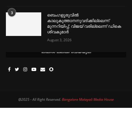
3
ബെംഗളൂരുവില്‍
കാലുകുത്താനനുവദിക്കില്ലെന്ന്
മുന്നറിയിപ്പ്; വിജയ് വരില്ലെന്ന് ഡികെ
ശിവകുമാര്‍
August 3, 2026
മെന്‍സ്ട്രല്‍ കപ്പുകള്‍ ഏറ്റവും വില കുറവിൽ ലഭിക്കാൻ ഈ
ലിങ്കിൽ ക്ലിക്ക് ചെയ്യുക
@2025 - All Right Reserved.
Bangalore Malayali Media House