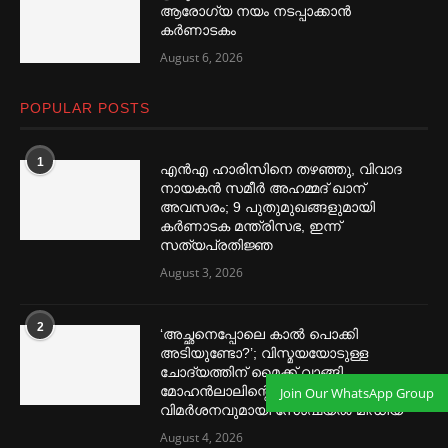
ആരോഗ്യ നയം നടപ്പാക്കാൻ
കര്‍ണാടകം
August 6, 2026
POPULAR POSTS
1
എൻഎ ഹാരിസിനെ തഴ‌‍ഞ്ഞു, വിവാദ
നായകൻ സമീര്‍ അഹമ്മദ് ഖാന്
അവസരം; 9 പുതുമുഖങ്ങളുമായി
കര്‍ണാടക മന്ത്രിസഭ, ഇന്ന്
സത്യപ്രതിജ്ഞ
August 3, 2026
2
‘അച്ഛനെപ്പോലെ കാല്‍ പൊക്കി
അടിയുണ്ടോ?’; വിസ്മയയോടുള്ള
ചോദ്യത്തിന് മൈക്ക് വാങ്ങി
മോഹൻലാലിന്റെ മറുപടി,
Join Our WhatsApp Group
വിമര്‍ശനവുമായി സോഷ്യല്‍ മീഡിയ
August 4, 2026