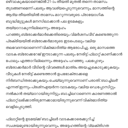
ഒഴിവാകുകയാണെങ്കില്‍ 21-ാം തീയതി മുതല്‍ തന്നെ താമസം
തുടങ്ങണമെന്ന് പലരും ആവശ്യപ്പെടുന്നുവെന്നും, മാസത്തിന്റെ
ആദ്യ തീയതിയില്‍ താമസം മാറുന്നവരുടെ പ്രായോഗിക
ബുദ്ധിമുട്ടുകള്‍ മനസിലാക്കാൻ പല ഉടമകളും
തയ്യാറാകുന്നില്ലെന്നും അദ്ദേഹം
പറഞ്ഞു.ബ്രോക്കർമാർക്കെതിരെയും വിമർശനംവീട് കണ്ടെത്തുന്ന
പ്രക്രിയയില്‍ ബ്രോക്കർമാരുടെ ഇടപെടലും വലിയ
തലവേദനയാണെന്ന് വിക്രമാദിത്യ ആരോപിച്ചു. ഒരു മാസത്തെ
വാടക ബ്രോക്കറേജ് ഈടാക്കുന്ന പലരും നേരിട്ട് ഫ്ലാറ്റ് കാണിക്കാൻ
പോലും എത്താറില്ലെന്നും അദ്ദേഹം പറഞ്ഞു. പലപ്പോഴും
ബ്രോക്കർമാർ വീടിന്റെ വിവരങ്ങള്‍ മാത്രം അയച്ചുകൊടുക്കുകയും
വീടുകള്‍ നേരിട്ട് കണ്ടെത്താൻ ഉപഭോക്താക്കളെ
നിർബന്ധിതരാക്കുകയും ചെയ്യുന്നുവെന്നാണ് പരാതി.’ബാച്ചിലർ’
എന്നത് ഇന്നും പ്രശ്‌നംഉയർന്ന വാടകയും വലിയ ഡെപ്പോസിറ്റും
നല്‍കാൻ തയ്യാറായിരുന്നിട്ടും ബാച്ചിലറാണെന്ന കാരണത്താല്‍
ഫ്ലാറ്റ് ലഭിക്കാതിരുന്നേക്കാമായിരുന്നുവെന്ന് വിക്രമാദിത്യ
വെളിപ്പെടുത്തി.
ഫ്ലാറ്റിന്റെ ഉടമയ്ക്ക് ബാച്ചിലർ വാടകക്കാരെക്കുറിച്ച്‌
സംശയമുണ്ടായിരുന്നുവെന്നും, അദ്ദേഹത്തിന്റെ വ്യക്തിഗത