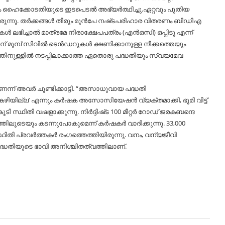
ൈക്കോടതിയുടെ ഇടപെടല്‍ അഭ്യർത്ഥിച്ചു.ഏറ്റവും പുതിയ
ിരുന്നു. തർക്കങ്ങള്‍ തീരും മുൻപേ നഷ്‌ടപരിഹാര വിതരണം ബിഡിഎ
 ലഭിച്ചാല്‍ മാത്രമേ നിരാക്ഷേപപത്രം (എൻഒസി) ഒപ്പിടൂ എന്ന്
തിന് മുമ്പ് സിവില്‍ ടെൻഡറുകള്‍ ക്ഷണിക്കാനുള്ള നീക്കത്തെയും
്തിനുള്ളില്‍ നടപ്പിലാക്കാത്ത ഏതൊരു പദ്ധതിയും സ്വയമേവ
്ന് അവർ ചൂണ്ടിക്കാട്ടി. “അസാധുവായ പദ്ധതി
ിയില്ല’ എന്നും കർഷക അസോസിയേഷൻ വ്യക്തമാക്കി, ഭൂമി വിട്ട്
ി സ്ഥിതി വഷളാക്കുന്നു. നിർദ്ദിഷ്‌ട 100 മീറ്റർ റോഡ് ജരകബന്ദെ
ിലൂടെയും കടന്നുപോകുമെന്ന് കർഷകർ വാദിക്കുന്നു. 33,000
ിസ്ഥിതി പ്രവർത്തകർ രംഗത്തെത്തിയിരുന്നു. വനം, വന്യജീവി
ദ്ധതിയുടെ ഭാവി അനിശ്ചിതത്വത്തിലാണ്.