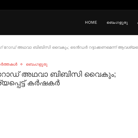
HOME
ബെംഗളൂരു
് റോഡ് അഥവാ ബിബിസി വൈകും; ടെൻഡര്‍ റദ്ദാക്കണമെന്ന് ആവശ്യപ്പെട്ട
ാർത്തകൾ
ബെംഗളൂരു
ഗ് റോഡ് അഥവാ ബിബിസി വൈകും;
്പെട്ട് കര്‍ഷകര്‍