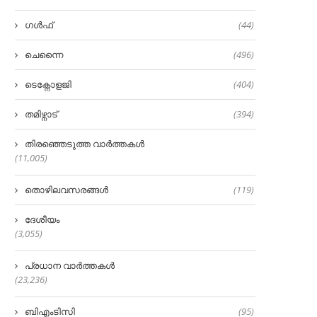
ഗൾഫ്
(44)
ചെന്നൈ
(496)
ടെക്നോളജി
(404)
തമിഴ്നാട്
(394)
തിരഞ്ഞെടുത്ത വാർത്തകൾ
(11,005)
തൊഴിലവസരങ്ങൾ
(119)
ദേശീയം
(3,055)
പ്രധാന വാർത്തകൾ
(23,236)
ബിഎംടിസി
(95)