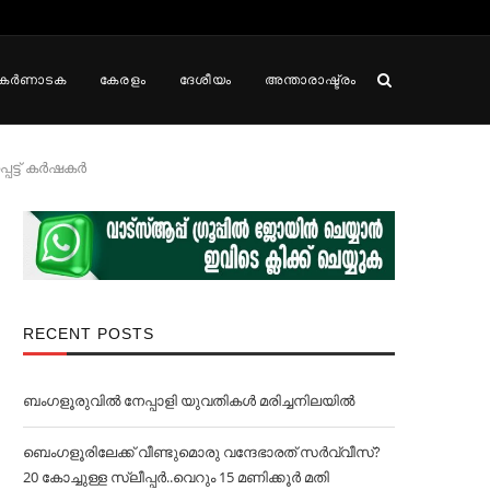
കർണാടക
കേരളം
ദേശീയം
അന്താരാഷ്ട്രം
് കര്‍ഷകര്‍
RECENT POSTS
ബംഗളൂരുവില്‍ നേപ്പാളി യുവതികള്‍ മരിച്ചനിലയില്‍
ബെംഗളൂരിലേക്ക് വീണ്ടുമൊരു വന്ദേഭാരത് സര്‍വ്വീസ്?
20 കോച്ചുള്ള സ്ലീപ്പര്‍..വെറും 15 മണിക്കൂര്‍ മതി