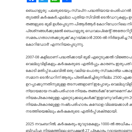
Facebook
Twitter
WhatsApp
Share
ബെംഗളൂരു: പലരുടെയും സ്വപ്‌ന പദ്ധതിയായ പെരിഫറല്‍ 
തുടങ്ങി കർഷകർ.എല്ലാ പുതിയ സിവില്‍ ടെൻഡറുകളും 
തങ്ങളുടെ ഭൂമി ഉള്‍പ്പെടുന്ന പിആർആർ കോറിഡോറിലെ നി
പ്രശ്‌നങ്ങള്‍ക്കുമേല്‍ ബെംഗളൂരു ഡെവലപ്‌മെന്റ് അതോറി
സമരം.ഗതാഗതക്കുരുക്ക് കുറയ്ക്കാൻ 2006-ല്‍ നിർദ്ദേശിച
കോറിഡോർ’ എന്നറിയപ്പെടുന്നു.
2007-08 കളിലാണ് പദ്ധതിക്കായി ഭൂമി ഏറ്റെടുക്കല്‍ വിജ
വെല്ലുവിളികളും കർഷകരുടെ എതിർപ്പും കാരണം ഇരുപത് 
കോടി മതിപ്പ് ചെലവില്‍ ഒരു വലിയ പൊതു-സ്വകാര്യ പങ്കാള
സമാന ടെൻഡറിന് ആരും പ്രതികരിച്ചിരുന്നില്ല. 2500 ഏക്ക
ഉറപ്പാക്കുന്നതിനുമുള്ള തടസങ്ങളാണ് ഇപ്പോഴും വെല്ലുവ
ന്യായമായ നഷ്‌ടപരിഹാര നിയമം തങ്ങള്‍ക്ക് വേണമെന്ന് 
നിയമപ്രകാരമുള്ള ഏറ്റെടുക്കലുകള്‍ക്ക് ഇളവനുവദിക്കുന്ന 2
നിയമപ്രകാരമുള്ള നഷ്‌ടപരിഹാരം കമ്പോള വിലയേക്കാള്‍ ക
നടത്തിയെങ്കിലും കർഷകരുടെ എതിർപ്പ് ശക്തമായി.
2025 നവംബറില്‍, കർഷകരും ഭൂവുടമകളും 1000-ല്‍ അധികം എത
ബിഡിഎ നിയമത്തിലെ സെക്ഷൻ 27 പ്രകാരം റദ്ദായതാണെന്നും