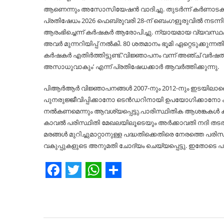
ആണെന്നും അസോസിയേഷൻ വാദിച്ചു. തുടർന്ന് കർണാടക ഹ
പ്രതിഷേധം 2026 ഫെബ്രുവരി 28-ന് ബെംഗളൂരുവില്‍ നടന്ന
ആരംഭിച്ചെന്ന് കർഷകർ ആരോപിച്ചു. ന്യായമായ വ്യവസ്ഥകള്‍
അവർ മുന്നറിയിപ്പ് നല്‍കി. 80 ശതമാനം ഭൂമി ഏറ്റെടുക്കുന്ന
കർഷകർ എതിർത്തിട്ടുണ്ട്.’വിജ്ഞാപനം വന്ന് അഞ്ച് വർഷത
അസാധുവാകും’ എന്ന് പ്രതിഷേധക്കാർ ആവർത്തിക്കുന്നു.
പിആർആർ വിജ്ഞാപനങ്ങള്‍ 2007-നും 2012-നും ഇടയിലാണെന
പുനരുജ്ജീവിപ്പിക്കാനോ ടെൻഡറിനായി ഉപയോഗിക്കാനോ കഴ
നല്‍കണമെന്നും ആവശ്യപ്പെട്ടു.പാരിസ്ഥിതിക ആശങ്കകള്‍ കൂട
കാവല്‍ പരിസ്ഥിതി മേഖലയിലൂടെയും അർക്കാവതി നദി തടത്ത
മരങ്ങള്‍ മുറിച്ചുമാറ്റാനുള്ള പദ്ധതിക്കെതിരെ നേരത്തെ പര
വകുപ്പുകളുടെ അനുമതി ചോദ്യം ചെയ്യപ്പെട്ടു. ഇതോടെ പ
Facebook
Twitter
WhatsApp
Share