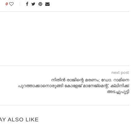
0
next post
നിതിൻ രാജിന്റെ മരണം; ഡോ. റാമിനെ
പുറത്താക്കാനൊരുങ്ങി കോളേജ് മാനേജ്‌മെന്റ്, ക്ലിനിക്ക്
അടച്ചുപൂട്ടി
AY ALSO LIKE