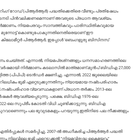
റിംഗ് റോഡ് (പിആർആർ) പദ്ധതിക്കെതിരെ വീണ്ടും പ്രതിഷേധം
ഉടനടി പിൻവലിക്കണമെന്നാണ് അവരുടെ പ്രധാന ആവശ്യം.
ർമ്മാണം, നിയമപരവും സാമ്പത്തികവും പാരിസ്ഥിതികവുമായ
റ്റി മുന്നോട്ട് കൊണ്ടുപോകുന്നതിനെതിരെയാണ് ഈ
്ച 74 കിലോമീറ്റർ പിആർആർ, ഇപ്പോള്‍ ‘ബെംഗളൂരു ബിസിനസ്
്ഞാപനം ചെയ്‌തത്. എന്നാല്‍, നിയമപ്രശ്‌നങ്ങളും ധനസമാഹരണത്തിലെ
വർഷമായി നിർമ്മാണം കടലാസില്‍ മാത്രമാണ്.മുൻപ് ബിഡിഎ 27,000
ിത്ത (പിപിപി) ടെൻഡർ ക്ഷണിച്ചു. എന്നാല്‍, 2022 ജൂലൈയിലെ
റിലധികം ഭൂമി ഏറ്റെടുക്കുന്നതിനും ന്യായമായ നഷ്‌ടപരിഹാരം
ിളി.നഷ്‌ടപരിഹാര വ്യവസ്ഥകളാണ് പ്രധാന തർക്കം. 2013-ലെ
കർഷകർ ആവശ്യപ്പെടുന്നു. പക്ഷെ, ബിഡിഎ 1976-ലെ
022-ലെ സുപ്രീം കോടതി വിധി ചൂണ്ടിക്കാട്ടുന്നു. ബിഡിഎ
ുറവാണെന്നും പല ഭൂവുടമകളും പറയുന്നു.ഇതിനിടെ പല നീക്കങ്ങളും
ിർപ്പുകള്‍ സമർപ്പിച്ചു. 2007-ല്‍ അംഗീകരിച്ച പിആർആർ പദ്ധതി
 നിലവിലെ ഭൂമി ഏറ്റെടുക്കല്‍ “നിയമവിരുദ്ധ കൈയേറ്റം”