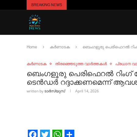
BREAKING NEWS
Home
കർണാടക
ബെംഗളൂരു പെരിഫെറല്‍ റിംഗ
കർണാടക
തിരഞ്ഞെടുത്ത വാർത്തകൾ
പ്രധാന വ
ബെംഗളൂരു പെരിഫെറല്‍ റിം
ടെൻഡര്‍ റദ്ദാക്കണമെന്ന് ആവശ്യപ
written by
ടാർസ്യുസ്
April 14, 2026