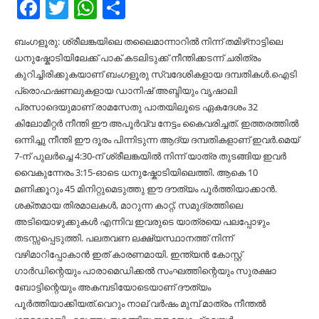
Facebook
Twitter
WhatsApp
Share
ബംഗളൂരു: ശ്രീലങ്കയിലെ തലൈമാന്നാറില്‍ നിന്ന് തമിഴ്‌നാട്ടിലെ
ധനുഷ്കോടിയിലേക്ക് പാക് കടലിടുക്ക് നീന്തിക്കടന്ന് ചരിത്രം
കുറിച്ചിരിക്കുകയാണ് ബംഗളൂരു സ്വദേശികളായ ദമ്പതികള്‍.ഐടി
പ്രൊഫഷണലുകളായ ഡാനിഷ് അബ്ദിയും വൃഷാലി
പ്രസാദെയുമാണ് രാമസേതു പാതയിലൂടെ ഏകദേശം 32
കിലോമീറ്റർ നീന്തി ഈ അപൂർവ്വ നേട്ടം കൈവരിച്ചത്. ഇത്തരത്തില്‍
ഒന്നിച്ചു നീന്തി ഈ ദൂരം പിന്നിടുന്ന ആദ്യ ദമ്പതികളാണ് ഇവർ.മെയ്
7-ന് പുലർച്ചെ 4:30-ന് ശ്രീലങ്കയില്‍ നിന്ന് യാത്ര തുടങ്ങിയ ഇവർ
വൈകുന്നേരം 3:15-ഓടെ ധനുഷ്കോടിയിലെത്തി. ആകെ 10
മണിക്കൂറും 45 മിനിറ്റുമെടുത്തു ഈ ദൗത്യം പൂർത്തിയാക്കാൻ.
ശക്തമായ തിരമാലകള്‍, മാറുന്ന കാറ്റ്, സമുദ്രത്തിലെ
അടിയൊഴുക്കുകള്‍ എന്നിവ ഇവരുടെ യാത്രയെ പലപ്പോഴും
തടസ്സപ്പെടുത്തി. പലതവണ ലക്ഷ്യസ്ഥാനത്ത് നിന്ന്
വഴിമാറിപ്പോകാൻ ഇത് കാരണമായി. ഇന്ത്യൻ കോസ്റ്റ്
ഗാർഡിന്റെയും പാരാമെഡിക്കല്‍ സംഘത്തിന്റെയും സുരക്ഷാ
ബോട്ടിന്റെയും അകമ്പടിയോടെയാണ് ദൗത്യം
പൂർത്തിയാക്കിയത്.വെറും നാല് വർഷം മുമ്പ് മാത്രം നീന്തല്‍