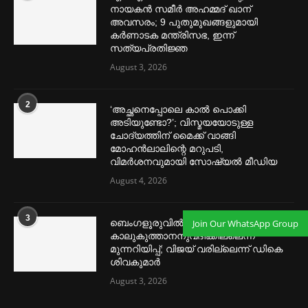
നായകൻ സമീര്‍ അഹമ്മദ് ഖാന്
അവസരം; 9 പുതുമുഖങ്ങളുമായി
കര്‍ണാടക മന്ത്രിസഭ, ഇന്ന്
സത്യപ്രതിജ്ഞ
August 3, 2026
2
‘അച്ഛനെപ്പോലെ കാല്‍ പൊക്കി
അടിയുണ്ടോ?’; വിസ്മയയോടുള്ള
ചോദ്യത്തിന് മൈക്ക് വാങ്ങി
മോഹൻലാലിന്റെ മറുപടി,
വിമര്‍ശനവുമായി സോഷ്യല്‍ മീഡിയ
August 4, 2026
3
Join Our WhatsApp Group
ബെംഗളൂരുവില്‍
കാലുകുത്താനനുവദിക്കില്ലെന്ന്
മുന്നറിയിപ്പ്; വിജയ് വരില്ലെന്ന് ഡികെ
ശിവകുമാര്‍
August 3, 2026
മെന്‍സ്ട്രല്‍ കപ്പുകള്‍ ഏറ്റവും വില കുറവിൽ ലഭിക്കാൻ ഈ
ലിങ്കിൽ ക്ലിക്ക് ചെയ്യുക