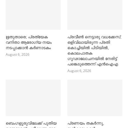
ഋതുതാരെ; പ്രത്യേക
പ്രവീൺ നെട്ടാരു വധക്കേസ്;
വനിതാ ആരോഗ്യ നയം
ഒളിവിലായിരുന്ന പ്രതി
നടപ്പാക്കാൻ കര്‍ണാടകം
കൊച്ചിയിൽ പിടിയിൽ,
കൊലപാതക
August 6, 2026
ഗൂഢാലോചനയിൽ നേരിട്ട്
പങ്കെടുത്തെന്ന് എൻഐഎ
August 6, 2026
ബെംഗളൂരുവിലേക്ക് പുതിയ
പ്രണയം തകര്‍ന്നു,