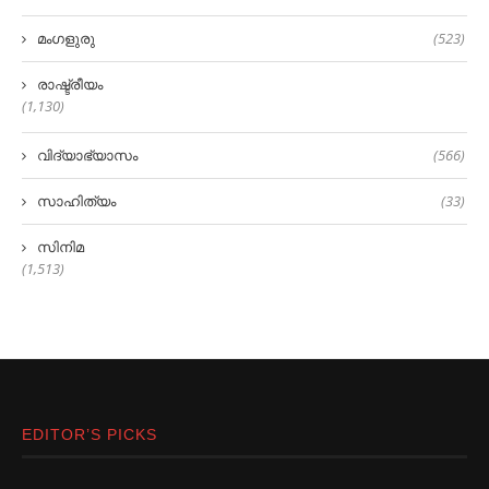
മംഗളുരു
(523)
രാഷ്ട്രീയം
(1,130)
വിദ്യാഭ്യാസം
(566)
സാഹിത്യം
(33)
സിനിമ
(1,513)
EDITOR’S PICKS