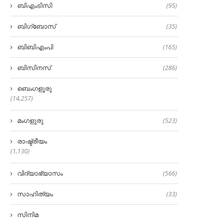
ബിഎംടിസി
(95)
ബിഗ്‌ബോസ്
(35)
ബിബിഎംപി
(165)
ബിസിനസ്
(286)
ബെംഗളൂരു
(14,257)
മംഗളുരു
(523)
രാഷ്ട്രീയം
(1,130)
വിദ്യാഭ്യാസം
(566)
സാഹിത്യം
(33)
സിനിമ