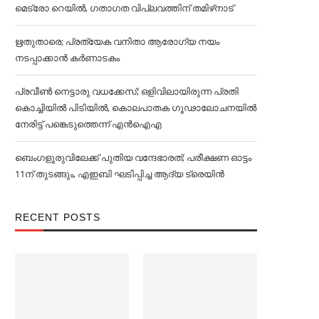
മെട്രോ റെയില്‍, ഗതാഗത വിപ്ലവത്തിന് തമിഴ്‌നാട്
ഋതുതാരെ; പ്രത്യേക വനിതാ ആരോഗ്യ നയം
നടപ്പാക്കാൻ കര്‍ണാടകം
പ്രവീൺ നെട്ടാരു വധക്കേസ്; ഒളിവിലായിരുന്ന പ്രതി
കൊച്ചിയിൽ പിടിയിൽ, കൊലപാതക ഗൂഢാലോചനയിൽ
നേരിട്ട് പങ്കെടുത്തെന്ന് എൻഐഎ
ബെംഗളൂരുവിലേക്ക് പുതിയ വന്ദേഭാരത്; പരീക്ഷണ ഓട്ടം
11ന് തുടങ്ങും, എഇബി ഘടിപ്പിച്ച ആദ്യ ട്രെയിന്‍
RECENT POSTS