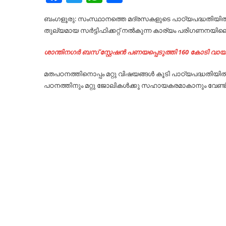
ബംഗളൂരു: സംസ്ഥാനത്തെ മദ്രസകളുടെ പാഠ്യപദ്ധതിയിൽ മ
തുല്യമായ സർട്ടിഫിക്കറ്റ് നൽകുന്ന കാര്യം പരിഗണനയിലെന്ന
ശാന്തിനഗർ ബസ് സ്റ്റേഷൻ പണയപ്പെടുത്തി 160 കോടി വായ
മതപഠനത്തിനൊപ്പം മറ്റു വിഷയങ്ങൾ കൂടി പാഠ്യപദ്ധതിയി
പഠനത്തിനും മറ്റു ജോലികൾക്കു സഹായകരമാകാനും വേണ്ടിയി