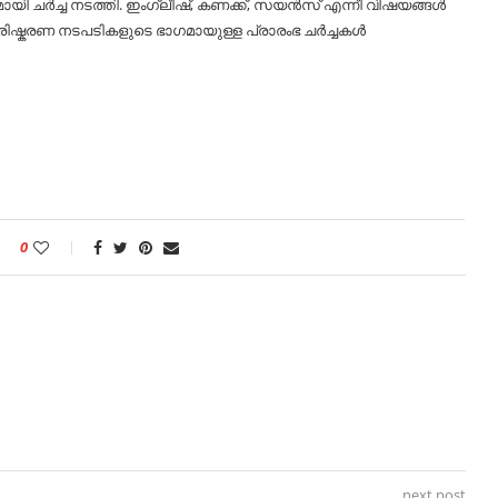
ുമായി ചർച്ച നടത്തി. ഇംഗ്ലീഷ്, കണക്ക്, സയൻസ് എന്നീ വിഷയങ്ങൾ
. പരിഷ്കരണ നടപടികളുടെ ഭാഗമായുള്ള പ്രാരംഭ ചർച്ചകൾ
0
next post