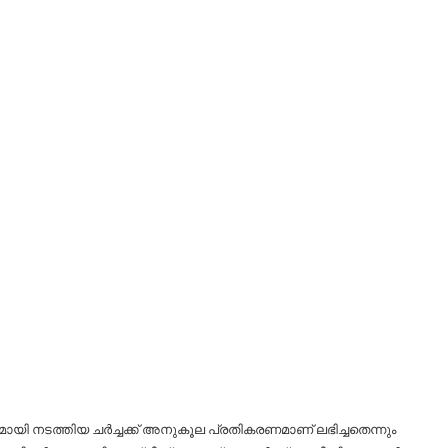
മായി നടത്തിയ ചർച്ചക്ക് അനുകൂല പ്രതികരണമാണ് ലഭിച്ചതെന്നും