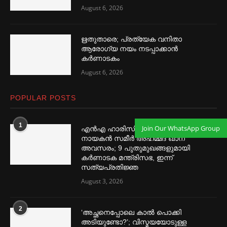
August 6, 2026
ഋതുതാരെ; പ്രത്യേക വനിതാ
ആരോഗ്യ നയം നടപ്പാക്കാൻ
കര്‍ണാടകം
August 6, 2026
POPULAR POSTS
1
Join Our WhatsApp Group
എൻഎ ഹാരിസിനെ തഴ‌‍ഞ്ഞു, വിവാദ
നായകൻ സമീര്‍ അഹമ്മദ് ഖാന്
അവസരം; 9 പുതുമുഖങ്ങളുമായി
കര്‍ണാടക മന്ത്രിസഭ, ഇന്ന്
സത്യപ്രതിജ്ഞ
August 3, 2026
2
‘അച്ഛനെപ്പോലെ കാല്‍ പൊക്കി
അടിയുണ്ടോ?’; വിസ്മയയോടുള്ള