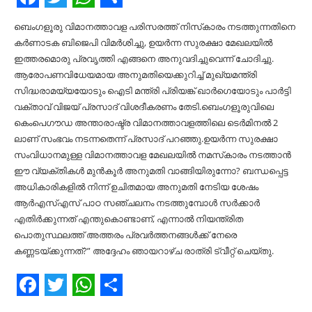
Facebook
Twitter
WhatsApp
Share
ബെംഗളൂരു വിമാനത്താവള പരിസരത്ത് നിസ്‌കാരം നടത്തുന്നതിനെ
കർണാടക ബിജെപി വിമർശിച്ചു, ഉയർന്ന സുരക്ഷാ മേഖലയിൽ
ഇത്തരമൊരു പ്രവൃത്തി എങ്ങനെ അനുവദിച്ചുവെന്ന് ചോദിച്ചു.
ആരോപണവിധേയമായ അനുമതിയെക്കുറിച്ച് മുഖ്യമന്ത്രി
സിദ്ധരാമയ്യയോടും ഐടി മന്ത്രി പ്രിയങ്ക് ഖാർഗെയോടും പാർട്ടി
വക്താവ് വിജയ് പ്രസാദ് വിശദീകരണം തേടി.ബെംഗളൂരുവിലെ
കെംപെഗൗഡ അന്താരാഷ്ട്ര വിമാനത്താവളത്തിലെ ടെർമിനൽ 2
ലാണ് സംഭവം നടന്നതെന്ന് പ്രസാദ് പറഞ്ഞു.ഉയർന്ന സുരക്ഷാ
സംവിധാനമുള്ള വിമാനത്താവള മേഖലയിൽ നമസ്‌കാരം നടത്താൻ
ഈ വ്യക്തികൾ മുൻകൂർ അനുമതി വാങ്ങിയിരുന്നോ? ബന്ധപ്പെട്ട
അധികാരികളിൽ നിന്ന് ഉചിതമായ അനുമതി നേടിയ ശേഷം
ആർ‌എസ്‌എസ് പാഠ സഞ്ചലനം നടത്തുമ്പോൾ സർക്കാർ
എതിർക്കുന്നത് എന്തുകൊണ്ടാണ്, എന്നാൽ നിയന്ത്രിത
പൊതുസ്ഥലത്ത് അത്തരം പ്രവർത്തനങ്ങൾക്ക് നേരെ
കണ്ണടയ്ക്കുന്നത്?” അദ്ദേഹം ഞായറാഴ്ച രാത്രി ട്വീറ്റ് ചെയ്തു.
Facebook
Twitter
WhatsApp
Share