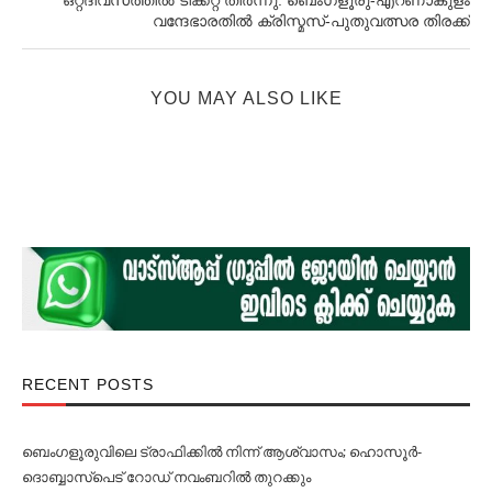
ഒറ്റദിവസത്തിൽ ടിക്കറ്റ് തീർന്നു: ബെംഗളൂരു-എറണാകുളം
വന്ദേഭാരതിൽ ക്രിസ്മസ്-പുതുവത്സര തിരക്ക്
YOU MAY ALSO LIKE
RECENT POSTS
ബെംഗളൂരുവിലെ ട്രാഫിക്കില്‍ നിന്ന് ആശ്വാസം; ഹൊസൂര്‍-
ദൊബ്ബാസ്പെട് റോഡ് നവംബറില്‍ തുറക്കും