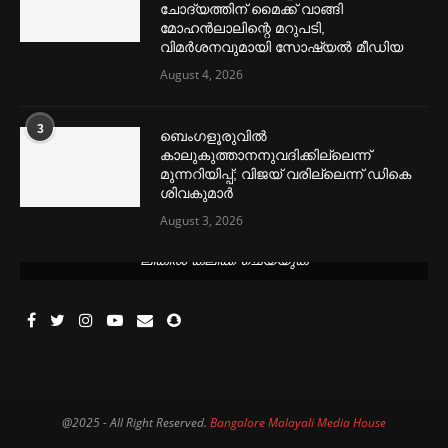
ചോദ്യത്തിന് മൈക്ക് വാങ്ങി
മോഹൻലാലിന്റെ മറുപടി,
വിമര്‍ശനവുമായി സോഷ്യല്‍ മീഡിയ
August 4, 2026
3
ബെംഗളൂരുവില്‍
കാലുകുത്താനനുവദിക്കില്ലെന്ന്
മുന്നറിയിപ്പ്; വിജയ് വരില്ലെന്ന് ഡികെ
ശിവകുമാര്‍
August 3, 2026
മെന്‍സ്ട്രല്‍ കപ്പുകള്‍ ഏറ്റവും വില കുറവിൽ ലഭിക്കാൻ ഈ
ലിങ്കിൽ ക്ലിക്ക് ചെയ്യുക
@2025 - All Right Reserved.
Bangalore Malayali Media House