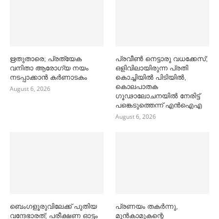
ഋതുതാരെ; പ്രത്യേക
പ്രവീൺ നെട്ടാരു വധക്കേസ്;
വനിതാ ആരോഗ്യ നയം
ഒളിവിലായിരുന്ന പ്രതി
നടപ്പാക്കാൻ കര്‍ണാടകം
കൊച്ചിയിൽ പിടിയിൽ,
കൊലപാതക
August 6, 2026
ഗൂഢാലോചനയിൽ നേരിട്ട്
പങ്കെടുത്തെന്ന് എൻഐഎ
August 6, 2026
ബെംഗളൂരുവിലേക്ക് പുതിയ
പ്രണയം തകര്‍ന്നു,
വന്ദേഭാരത്; പരീക്ഷണ ഓട്ടം
മുൻകാമുകന്റെ