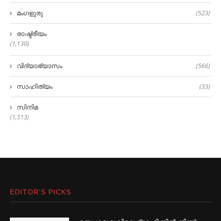
മംഗളുരു
(523)
രാഷ്ട്രീയം
(1,130)
വിദ്യാഭ്യാസം
(566)
സാഹിത്യം
(33)
സിനിമ
(1,513)
EDITOR’S PICKS