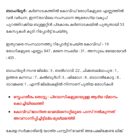
ബാംഗ്ലൂർ :
കർണാടകത്തിൽ കോവിഡ് രോഗികളുടെ എണ്ണത്തിൽ
വൻ വർധന. ഇന്ന് രാവിലെ സംസ്ഥാന ആരോഗ്യ വകുപ്
പുറത്തിറക്കിയ ബുള്ളറ്റിൻ പ്രകാരം കർണാടകയിൽ പുതുതായി 53
കേസുകൾ കൂടി റിപ്പോർട്ട് ചെയ്തു.
ഇതുവരെ സംസ്ഥാനത്തു റിപ്പോർട്ട് ചെയ്ത കോവിഡ് – 19
രോഗികളുടെ എണ്ണം: 847 , മരണ സംഖ്യ : 31 , അസുഖം ഭേദമായവർ
: 405 .
ബാംഗ്ലൂർ നഗര ജില്ല : 3 , ബൽഗാവി :22 , ചിക്കബല്ലാപുര : 1 ,
ഉത്തര കന്നഡ : 7 , കൽബുർഗി :3 , ഷിമോഗ : 8 , ബാഗൽകോട്ട : 8 ,
ദാവങ്കരെ: 1 , എന്നീ ജില്ലകളിൽ നിന്നാണ് പുതിയ രോഗികൾ
സ്നേഹതീരം തൊട്ടു : പ്രവാസികളുമായുള്ള ആദ്യ വിമാനം
കൊച്ചിയിലെത്തി
കോവിഡ് ജാഗ്രത വെബ്‌സൈറ്റിലൂടെ പാസ് നൽകുന്നത്
അവസാനിപ്പിച്ചിട്ടില്ല-മുഖ്യമന്ത്രി
കേരള സർക്കാരിന്റെ യാത്ര പാസ്സിന് വേണ്ടി അപേക്ഷിക്കേണ്ട ലിങ്ക്