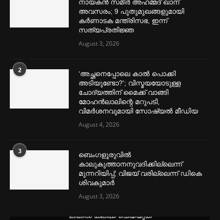
നായകൻ സമീര്‍ അഹമ്മദ് ഖാന്
അവസരം; 9 പുതുമുഖങ്ങളുമായി
കര്‍ണാടക മന്ത്രിസഭ, ഇന്ന്
സത്യപ്രതിജ്ഞ
August 3, 2026
2
‘അച്ഛനെപ്പോലെ കാല്‍ പൊക്കി
അടിയുണ്ടോ?’; വിസ്മയയോടുള്ള
ചോദ്യത്തിന് മൈക്ക് വാങ്ങി
മോഹൻലാലിന്റെ മറുപടി,
വിമര്‍ശനവുമായി സോഷ്യല്‍ മീഡിയ
August 4, 2026
3
ബെംഗളൂരുവില്‍
കാലുകുത്താനനുവദിക്കില്ലെന്ന്
മുന്നറിയിപ്പ്; വിജയ് വരില്ലെന്ന് ഡികെ
ശിവകുമാര്‍
August 3, 2026
മെന്‍സ്ട്രല്‍ കപ്പുകള്‍ ഏറ്റവും വില കുറവിൽ ലഭിക്കാൻ ഈ
ലിങ്കിൽ ക്ലിക്ക് ചെയ്യുക