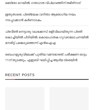
മെട്രോ റെയില്‍, ഗതാഗത വിപ്ലവത്തിന് തമിഴ്‌നാട്
ഋതുതാരെ; പ്രത്യേക വനിതാ ആരോഗ്യ നയം
നടപ്പാക്കാൻ കര്‍ണാടകം
പ്രവീൺ നെട്ടാരു വധക്കേസ്; ഒളിവിലായിരുന്ന പ്രതി
കൊച്ചിയിൽ പിടിയിൽ, കൊലപാതക ഗൂഢാലോചനയിൽ
നേരിട്ട് പങ്കെടുത്തെന്ന് എൻഐഎ
ബെംഗളൂരുവിലേക്ക് പുതിയ വന്ദേഭാരത്; പരീക്ഷണ ഓട്ടം
11ന് തുടങ്ങും, എഇബി ഘടിപ്പിച്ച ആദ്യ ട്രെയിന്‍
RECENT POSTS