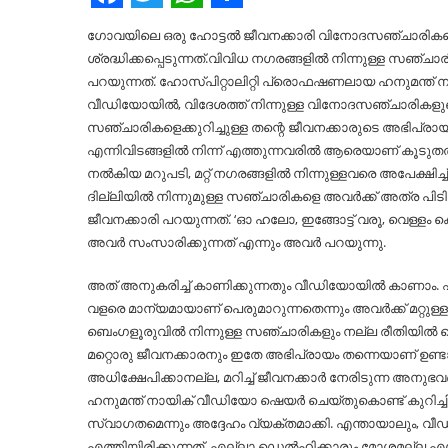
Facebook
Twitter
WhatsApp
Share
ഗോവയിലെ ഒരു ഹോട്ടല്‍ ജീവനക്കാരി വിനോദസഞ്ചാരികളെ ക
ശ്രദ്ധിക്കപ്പെടുന്നത്.വിവിധ നഗരങ്ങളില്‍ നിന്നുള്ള സഞ്
പറയുന്നത്. ഹോസ്പിറ്റാലിറ്റി പ്രൊഫഷണലായ ഹനുമന്ത് നായിക
വീഡിയോയില്‍, വിദേശത്ത് നിന്നുള്ള വിനോദസഞ്ചാരികളു
സഞ്ചാരികളെക്കുറിച്ചുള്ള തന്റെ ജീവനക്കാരുടെ അഭിപ്രാ
എന്നിവിടങ്ങളില്‍ നിന്ന് എത്തുന്നവരില്‍ ആരെയാണ് കൂടുത
നല്‍കിയ മറുപടി, മറ്റ് നഗരങ്ങളില്‍ നിന്നുള്ളവരെ അപേക്ഷിച
ദില്ലിയില്‍ നിന്നുമുള്ള സഞ്ചാരികളെ അവർക്ക് അത്ര പിട
ജീവനക്കാരി പറയുന്നത്. ‘ഓ ഹലോ, ഇങ്ങോട്ട് വരൂ, വെള്
അവർ സംസാരിക്കുന്നത് എന്നും അവർ പറയുന്നു.
അത് അനുകരിച്ച്‌ കാണിക്കുന്നതും വീഡിയോയില്‍ കാണാം. എന്
വളരെ മാന്യമായാണ് പെരുമാറുന്നതെന്നും അവർക്ക് മറ്റുള്ള
ബെംഗളൂരുവില്‍ നിന്നുള്ള സഞ്ചാരികളും നല്ല രീതിയില്
മറ്റൊരു ജീവനക്കാരനും ഇതേ അഭിപ്രായം തന്നെയാണ് ഉണ
അധിക്ഷേപിക്കാനല്ല, മറിച്ച്‌ ജീവനക്കാർ നേരിടുന്ന അനുഭ
ഹനുമന്ത് നായിക് വീഡിയോ ഷെയർ ചെയ്തുകൊണ്ട് കുറിച്ചിട്ടു
സ്വാഗതമെന്നും അദ്ദേഹം വ്യക്തമാക്കി. എന്തായാലും, വീഡ
എത്തിയിരിക്കുന്നത്. എല്ലാ ഡെല്‍ഹിക്കാരും മോശമല്ല എന്