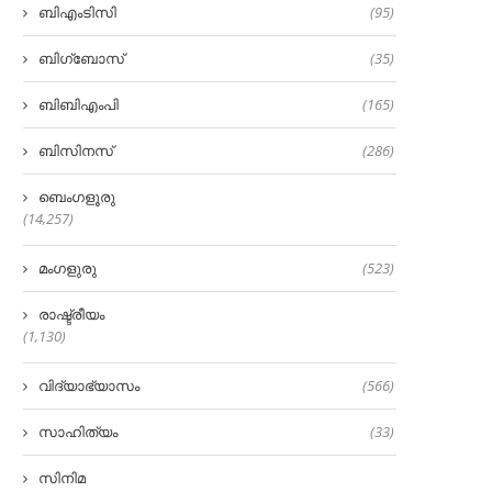
ബിഎംടിസി
(95)
ബിഗ്‌ബോസ്
(35)
ബിബിഎംപി
(165)
ബിസിനസ്
(286)
ബെംഗളൂരു
(14,257)
മംഗളുരു
(523)
രാഷ്ട്രീയം
(1,130)
വിദ്യാഭ്യാസം
(566)
സാഹിത്യം
(33)
സിനിമ