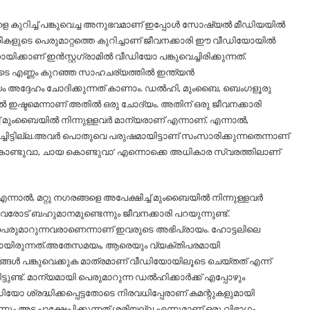
ുറിച്ച്‌ പങ്കുവെച്ച അനുഭവമാണ് ഇപ്പോള്‍ സോഷ്യല്‍ മീഡിയയില്‍
ചാരികളുടെ പെരുമാറ്റത്തെ കുറിച്ചാണ് ജീവനക്കാരി ഈ വീഡിയോയില്‍
്കാണ് ഇൻസ്റ്റഗ്രാമില്‍ വീഡിയോ പങ്കുവെച്ചിരിക്കുന്നത്.
ടെ എണ്ണം കുറഞ്ഞ സാഹചര്യത്തില്‍ ഇന്ത്യൻ
യം അദ്ദേഹം ചോദിക്കുന്നത് കാണാം. ഡല്‍ഹി, മുംബൈ, ബെംഗളൂരു
ല്‍ ഇഷ്ടമെന്നാണ് അതില്‍ ഒരു ചോദ്യം. അതിന് ഒരു ജീവനക്കാരി
്ച്‌ മുംബൈയില്‍ നിന്നുള്ളവർ മാന്യരാണ് എന്നാണ്. എന്നാല്‍,
ിച്ചിട്ടില്ല.അവർ പൊതുവെ പരുഷമായിട്ടാണ് സംസാരിക്കുന്നതെന്നാണ്
ളം കൊണ്ടുവാ, ചായ കൊണ്ടുവാ’ എന്നൊക്കെ അധികാര സ്വരത്തിലാണ്
നാല്‍, മറ്റു നഗരങ്ങളെ അപേക്ഷിച്ച്‌ മുംബൈയില്‍ നിന്നുള്ളവർ
വരോട് ബഹുമാനമുണ്ടെന്നും ജീവനക്കാരി പറയുന്നുണ്ട്.
‍ പെരുമാറുന്നവരാണെന്നാണ് ഇവരുടെ അഭിപ്രായം. ഹോട്ടലിലെ
്ടായിരുന്നത്.അതേസമയം, ആരെയും വ്യക്തിപരമായി
വങ്ങള്‍ പങ്കുവെക്കുക മാത്രമാണ് വീഡിയോയിലൂടെ ചെയ്തത് എന്ന്
ണ്ട്. മാന്യമായി പെരുമാറുന്ന ഡല്‍ഹിക്കാർക്ക് എപ്പോഴും
ിയോ ശ്രദ്ധിക്കപ്പെട്ടതോടെ നിരവധിപ്പേരാണ് കമന്റുകളുമായി
നും അടച്ചാക്ഷേപിക്കുന്നത് ശരിയല്ല എന്നുമാണ് ഒരു വിഭാഗം