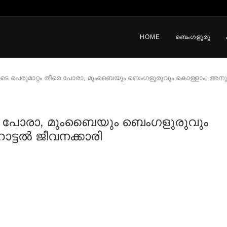
HOME
ബെംഗളൂരു
രുടെ പെരുമാറ്റം തീരെ പോരാ, മുംബൈയും ബെംഗളൂരുവും കൊള്ളാം; അനുഭ
തീരെ പോരാ, മുംബൈയും ബെംഗളൂരുവും
്ടല്‍ ജീവനക്കാരി