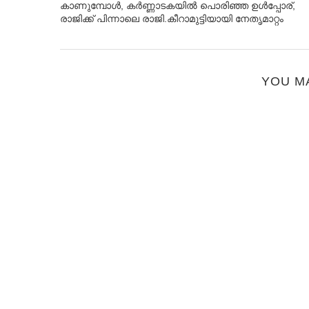
കാണുമ്പോള്‍, കര്‍ണ്ണാടകയില്‍ പൊരിഞ്ഞ ഉള്‍പ്പോര്,
രാജിക്ക് പിന്നാലെ രാജി.കീറാമുട്ടിയായി നേതൃമാറ്റം
YOU M