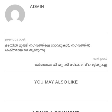
ADMIN
previous post
മഴയിൽ മുങ്ങി നഗരത്തിലെ റോഡുകൾ, നഗരത്തിൽ
ശക്തമായ മഴ തുടരുന്നു
next post
കർണാടക പി യു സി സിലബസ് വെട്ടികുറച്ചു
YOU MAY ALSO LIKE