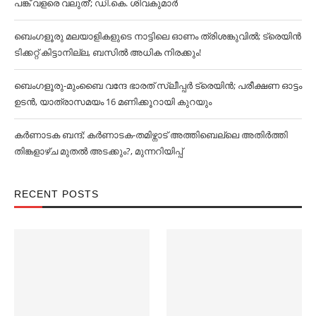
പങ്ക് വളരെ വലുത്’; ഡി.കെ. ശിവകുമാര്‍
ബെംഗളൂരു മലയാളികളുടെ നാട്ടിലെ ഓണം ത്രിശങ്കുവില്‍; ട്രെയിൻ
ടിക്കറ്റ് കിട്ടാനില്ല, ബസില്‍ അധിക നിരക്കും!
ബെംഗളൂരു-മുംബൈ വന്ദേ ഭാരത് സ്ലീപ്പര്‍ ട്രെയിൻ; പരീക്ഷണ ഓട്ടം
ഉടൻ, യാത്രാസമയം 16 മണിക്കൂറായി കുറയും
കര്‍ണാടക ബന്ദ്; കര്‍ണാടക-തമിഴ്നാട് അത്തിബെല്ലെ അതിര്‍ത്തി
തിങ്കളാഴ്ച മുതല്‍ അടക്കും?, മുന്നറിയിപ്പ്
RECENT POSTS