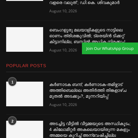
വളരെ വലുത്’; ഡി.കെ. ശിവകുമാര്‍
August 10, 2026
ബെംഗളൂരു മലയാളികളുടെ നാട്ടിലെ
ഓണം ത്രിശങ്കുവില്‍; ട്രെയിൻ ടിക്കറ്റ്
കിട്ടാനില്ല, ബസില്‍ അധിക നിരക്കും!
Join Our WhatsApp Group
August 10, 2026
POPULAR POSTS
1
കര്‍ണാടക ബന്ദ്; കര്‍ണാടക-തമിഴ്നാട്
അത്തിബെല്ലെ അതിര്‍ത്തി തിങ്കളാഴ്ച
മുതല്‍ അടക്കും?, മുന്നറിയിപ്പ്
August 10, 2026
2
അടച്ചിട്ട വീട്ടില്‍ വീട്ടമ്മയുടെ അസ്ഥികൂടം;
4 കിലോമീറ്റര്‍ അകലെയായിരുന്ന മകളും
അമ്മയെ കുറിച്ച്‌ അന്വേഷിച്ചില്ല