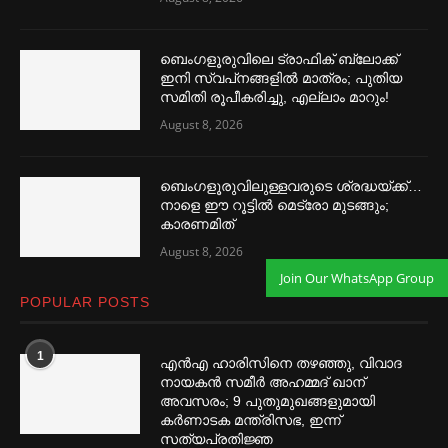
ബെംഗളൂരുവിലെ ട്രാഫിക് ബ്ലോക്ക്
ഇനി സ്വപ്‌നങ്ങളില്‍ മാത്രം; പുതിയ
സമിതി രൂപീകരിച്ചു, എല്ലാം മാറും!
August 8, 2026
ബെംഗളൂരുവിലുള്ളവരുടെ ശ്രദ്ധയ്ക്ക്…
നാളെ ഈ റൂട്ടില്‍ മെട്രോ മുടങ്ങും;
കാരണമിത്
August 8, 2026
Join Our WhatsApp Group
POPULAR POSTS
1
എൻഎ ഹാരിസിനെ തഴ‌‍ഞ്ഞു, വിവാദ
നായകൻ സമീര്‍ അഹമ്മദ് ഖാന്
അവസരം; 9 പുതുമുഖങ്ങളുമായി
കര്‍ണാടക മന്ത്രിസഭ, ഇന്ന്
സത്യപ്രതിജ്ഞ