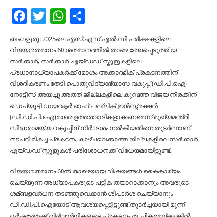
Facebook
Twitter
WhatsApp
Share
ബംഗളൂരു: 2025ലെ എസ്.എസ്.എല്‍.സി പരീക്ഷകളിലെ
വിജയശതമാനം 60 ശതമാനത്തില്‍ താഴെ രേഖപ്പെടുത്തിയ
സർക്കാർ, സർക്കാർ-എയ്ഡഡ് സ്കൂളുകളിലെ
പ്രധാനാധ്യാപകർക്ക് മോശം അക്കാദമിക് പ്രകടനത്തിന്
വിശദീകരണം തേടി പൊതുവിദ്യാഭ്യാസ വകുപ്പ് (ഡി.പി.ഐ)
നോട്ടീസ് അയച്ചു.അതത് ജില്ലകളിലെ കുറഞ്ഞ വിജയ നിരക്കിന്
ഡെപ്യൂട്ടി ഡയറക്ടർ ഓഫ് പബ്ലിക് ഇൻസ്ട്രക്ഷൻ
(ഡി.ഡി.പി.ഐ)മാരെ ഉത്തരവാദികളാക്കണമെന്ന് മുഖ്യമന്ത്രി
സിദ്ധരാമയ്യ വകുപ്പിന് നിർദേശം നല്‍കിയതിനെ തുടർന്നാണ്
നടപടി.മികച്ച പ്രകടനം കാഴ്ചവെക്കാത്ത ജില്ലകളിലെ സർക്കാർ-
എയ്ഡഡ് സ്കൂളുകള്‍ പരിശോധനക്ക് വിധേയമായിട്ടുണ്ട്.
വിജയശതമാനം 60ല്‍ താഴെയായ വിഷയങ്ങള്‍ കൈകാര്യം
ചെയ്യുന്ന അധ്യാപകരുടെ പട്ടിക തയാറാക്കാനും അവരുടെ
ശമ്ബളവർധന തടഞ്ഞുവെക്കാൻ ശിപാർശ ചെയ്യാനും
ഡി.ഡി.പി.ഐയോട് ആവശ്യപ്പെട്ടിട്ടുണ്ട്.തുടർച്ചയായി മൂന്ന്
വർഷത്തേക്ക് വിദ്യാർഥികളുടെ പ്രകടനം തൃപ്തികരമല്ലെങ്കില്‍