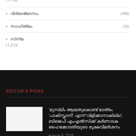
വിദ്യാഭ്യാസം
(566)
സാഹിത്യം
(33)
സിനിമ
(1,513)
EDITOR’S PICKS
‘മുസ്‌ലിം ആയതുകൊണ്ട് മാത്രം
‘പാകിസ്താനി’ എന്ന് വിളിക്കാനാകില്ല’;
ബിജെപി എംഎല്‍സിക്ക് കര്‍ണാടക
ഹൈക്കോടതിയുടെ രൂക്ഷവിമര്‍ശനം
August 8, 2026