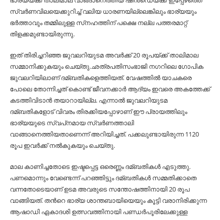
ഭാര്യയ്ക്ക് താലിമാല വാങ്ങാനെത്തിയ ഷിന്‍ഡെയ്ക്ക് ഇപ്പേഴത്തെ
സ്വര്‍ണവിലയെക്കുറിച്ച്‌ വലിയ ധാരണയില്ലെങ്കിലും ഭാര്യയും
ഭര്‍ത്താവും തമ്മിലുള്ള സ്‌നഹത്തിന് പക്ഷെ നല്ല പത്തരമാറ്റ്
തിളക്കമുണ്ടായിരുന്നു.
ഇത് തിരിച്ചറിഞ്ഞ ജുവലറിയുടമ അവര്‍ക്ക് 20 രൂപയ്ക്ക് താലിമാല
സമ്മാനിക്കുകയും ചെയ്തു.ഛത്രപതിസംഭാജി നഗറിലെ ഗോപിക
ജുവലറിയിലാണ് ദമ്ബതികളെത്തിയത്. വേഷത്തില്‍ യാചകരെ
പോലെ തോന്നിച്ചത് കൊണ്ട് ജീവനക്കാര്‍ ആദ്യം ഇവരെ അകത്തേക്ക്
കടത്തിവിടാന്‍ തയാറായില്ല. എന്നാല്‍ ജുവലറിയുടമ
ദമ്ബതികളോട് വിവരം തിരക്കിയപ്പോഴാണ് ഈ പ്രായത്തിലും
ഭാര്യയുടെ സ്വപ്‌നമായ സ്വര്‍ണത്താലി
വാങ്ങാനെത്തിയതാണെന്ന് അറിയിച്ചത്. പക്കലുണ്ടായിരുന്ന 1120
രൂപ ഇവര്‍ക്ക് നല്‍കുകയും ചെയ്തു.
മാല കാണിച്ചതോടെ ഇഷ്ടപ്പെട്ട ഒരെണ്ണം ദമ്ബതികള്‍ എടുത്തു.
പണമൊന്നും വേണ്ടെന്ന് പറഞ്ഞിട്ടും ദമ്ബതികള്‍ സമ്മതിക്കാതെ
വന്നതോടെയാണ് ഉടമ അവരുടെ സന്തോഷത്തിനായി 20 രൂപ
വാങ്ങിയത്. തന്‍റെ ഭാര്യ ശാന്തബായിയെയും കൂട്ടി വരാനിരിക്കുന്ന
ആഷാഡി ഏകാദശി ഉത്സവത്തിനായി പണ്ഡര്‍പൂരിലേക്കുള്ള