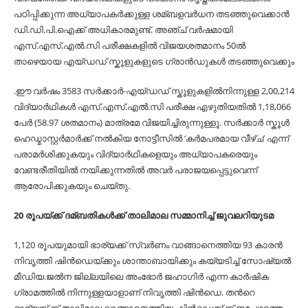
പഠിപ്പിക്കുന്ന അധ്യാപകർക്കുള്ള ശമ്ബളവർധന തടഞ്ഞുവെക്കാൻ
ഡി.ഡി.പി.ഐക്ക് അധികാരമുണ്ട്. അഞ്ച് വർഷമായി
എസ്.എസ്.എല്‍.സി പരീക്ഷകളില്‍ വിജയശതമാനം 50ല്‍
താഴെയായ എയ്ഡഡ് സ്കൂളുകളുടെ ഗ്രാൻഡുകള്‍ തടഞ്ഞുവെക്കും
.ഈ വർഷം 3583 സർക്കാർ-എയ്ഡഡ് സ്കൂളുകളില്‍നിന്നുള്ള 2,00,214
വിദ്യാർഥികള്‍ എസ്.എസ്.എല്‍.സി പരീക്ഷ എഴുതിയതില്‍ 1,18,066
പേർ (58.97 ശതമാനം) മാത്രമേ വിജയിച്ചിരുന്നുള്ളൂ. സർക്കാർ സ്കൂള്‍
ഹെഡ്മാസ്റ്റർമാർക്ക് നല്‍കിയ നോട്ടീസില്‍ ‘കർമപരമായ വീഴ്ച’ എന്ന്
പരാമർശിക്കുകയും വിദ്യാർഥികളെയും അധ്യാപകരെയും
വേണ്ടരീതിയില്‍ നയിക്കുന്നതില്‍ അവർ പരാജയപ്പെട്ടുവെന്ന്
ആരോപിക്കുകയും ചെയ്തു.
20 രൂപയ്ക്ക് ദമ്ബതികള്‍ക്ക് താലിമാല സമ്മാനിച്ച്‌ ജുവലറിയുടമ
1,120 രൂപയുമായി ഭാര്യക്ക് സ്വര്‍ണം വാങ്ങാനെത്തിയ 93 കാരന്‍
നിവൃത്തി ഷിന്‍ഡെയ്ക്കും ശാന്താബായിക്കും കയ്യടിച്ച്‌ സോഷ്യല്‍
മീഡിയ.ജല്‍ന ജില്ലയിലെ അംഭോര്‍ ജഹാഗിര്‍ എന്ന കാര്‍ഷിക
ഗ്രാമത്തില്‍ നിന്നുള്ളയാളാണ് നിവൃത്തി ഷിന്‍ഡെ. തന്‍റെ