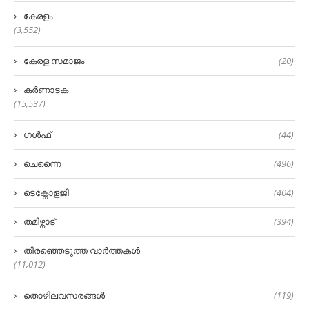
കേരളം
(3,552)
കേരള സമാജം
(20)
കർണാടക
(15,537)
ഗൾഫ്
(44)
ചെന്നൈ
(496)
ടെക്നോളജി
(404)
തമിഴ്നാട്
(394)
തിരഞ്ഞെടുത്ത വാർത്തകൾ
(11,012)
തൊഴിലവസരങ്ങൾ
(119)