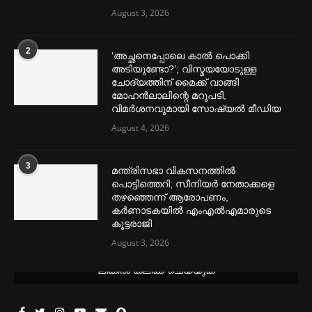
August 3, 2026
2
‘അച്ഛനെപ്പോലെ കാല്‍ പൊക്കി
അടിയുണ്ടോ?’; വിസ്മയയോടുള്ള
ചോദ്യത്തിന് മൈക്ക് വാങ്ങി
മോഹൻലാലിന്റെ മറുപടി,
വിമര്‍ശനവുമായി സോഷ്യല്‍ മീഡിയ
August 4, 2026
3
മന്ത്രിസഭാ വികസനത്തിൽ
പൊട്ടിത്തെറി; സീനിയർ നേതാക്കളെ
തഴഞ്ഞെന്ന് ആരോപണം,
കർണാടകയിൽ എംഎൽഎമാരുടെ
കൂട്ടരാജി
August 3, 2026
മെന്‍സ്ട്രല്‍ കപ്പുകള്‍ ഏറ്റവും വില കുറവിൽ ലഭിക്കാൻ ഈ
ലിങ്കിൽ ക്ലിക്ക് ചെയ്യുക