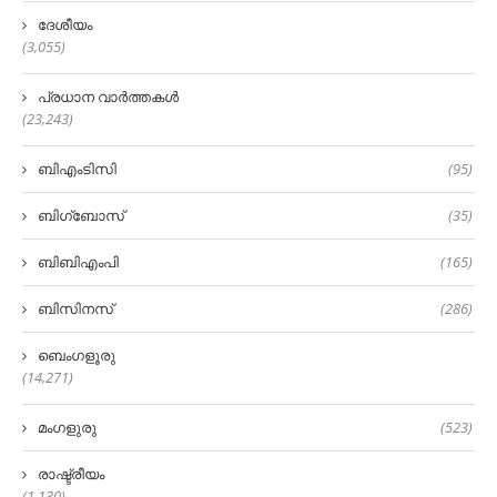
ദേശീയം
(3,055)
പ്രധാന വാർത്തകൾ
(23,243)
ബിഎംടിസി
(95)
ബിഗ്‌ബോസ്
(35)
ബിബിഎംപി
(165)
ബിസിനസ്
(286)
ബെംഗളൂരു
(14,271)
മംഗളുരു
(523)
രാഷ്ട്രീയം
(1,130)