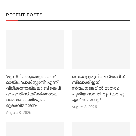
RECENT POSTS
‘മുസ്‌ലിം ആയതുകൊണ്ട്
ബെംഗളൂരുവിലെ ട്രാഫിക്
മാത്രം ‘പാകിസ്താനി’ എന്ന്
ബ്ലോക്ക് ഇനി
വിളിക്കാനാകില്ല’; ബിജെപി
സ്വപ്‌നങ്ങളില്‍ മാത്രം;
എംഎല്‍സിക്ക് കര്‍ണാടക
പുതിയ സമിതി രൂപീകരിച്ചു,
ഹൈക്കോടതിയുടെ
എല്ലാം മാറും!
രൂക്ഷവിമര്‍ശനം
August 8, 2026
August 8, 2026