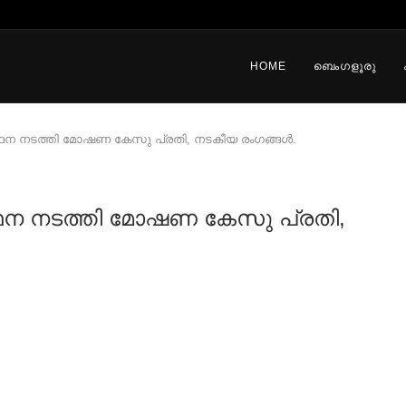
HOME
ബെംഗളൂരു
ഥന നടത്തി മോഷണ കേസു പ്രതി, നടകീയ രംഗങ്ങൾ.
ഥന നടത്തി മോഷണ കേസു പ്രതി,