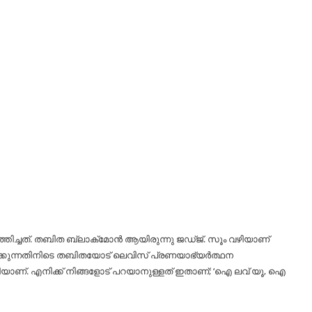
ിച്ചത്. തബിത ബ്ലാക്‌മോന്‍ ആയിരുന്നു ജഡ്ജ്. സൂം വഴിയാണ്
വിക്കുന്നതിനിടെ തബിതയോട് ലെവിസ് പ്രണയാഭ്യര്‍ത്ഥന
രിയാണ്. എനിക്ക് നിങ്ങളോട് പറയാനുള്ളത് ഇതാണ്; ‘ഐ ലവ് യൂ, ഐ