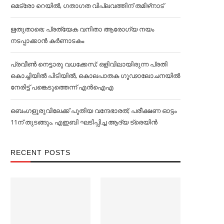
മെട്രോ റെയില്‍, ഗതാഗത വിപ്ലവത്തിന് തമിഴ്‌നാട്
ഋതുതാരെ; പ്രത്യേക വനിതാ ആരോഗ്യ നയം
നടപ്പാക്കാൻ കര്‍ണാടകം
പ്രവീൺ നെട്ടാരു വധക്കേസ്; ഒളിവിലായിരുന്ന പ്രതി
കൊച്ചിയിൽ പിടിയിൽ, കൊലപാതക ഗൂഢാലോചനയിൽ
നേരിട്ട് പങ്കെടുത്തെന്ന് എൻഐഎ
ബെംഗളൂരുവിലേക്ക് പുതിയ വന്ദേഭാരത്; പരീക്ഷണ ഓട്ടം
11ന് തുടങ്ങും, എഇബി ഘടിപ്പിച്ച ആദ്യ ട്രെയിന്‍
RECENT POSTS