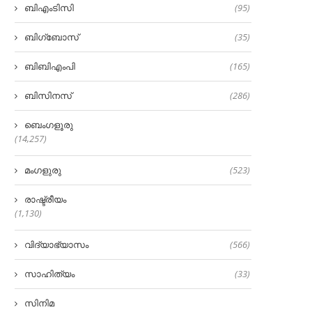
ബിഎംടിസി
(95)
ബിഗ്‌ബോസ്
(35)
ബിബിഎംപി
(165)
ബിസിനസ്
(286)
ബെംഗളൂരു
(14,257)
മംഗളുരു
(523)
രാഷ്ട്രീയം
(1,130)
വിദ്യാഭ്യാസം
(566)
സാഹിത്യം
(33)
സിനിമ