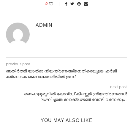
0
ADMIN
previous post
അതിർത്തി യാത്രാ നിയന്ത്രണത്തിനെതിരെയുള്ള ഹർജി
കർണാടക ഹൈക്കോടതിയില്‍ ഇന്ന്
next post
ബെംഗളൂരുവിൽ കോവിഡ് ക്ലസ്റ്റർ ;നിയന്ത്രണങ്ങൾ
ലംഘിച്ചാൽ ലോക്ക്ഡൗൺ വേണ്ടി വന്നേക്കും .
YOU MAY ALSO LIKE