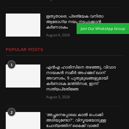
ഋതുതാരെ; പ്രത്യേക വനിതാ
ആരോഗ്യ നയം നടപ്പാക്കാൻ
കര്‍ണാടകം
Join Our WhatsApp Group
August 6, 2026
POPULAR POSTS
1
എൻഎ ഹാരിസിനെ തഴ‌‍ഞ്ഞു, വിവാദ
നായകൻ സമീര്‍ അഹമ്മദ് ഖാന്
അവസരം; 9 പുതുമുഖങ്ങളുമായി
കര്‍ണാടക മന്ത്രിസഭ, ഇന്ന്
സത്യപ്രതിജ്ഞ
August 3, 2026
2
‘അച്ഛനെപ്പോലെ കാല്‍ പൊക്കി
അടിയുണ്ടോ?’; വിസ്മയയോടുള്ള
ചോദ്യത്തിന് മൈക്ക് വാങ്ങി