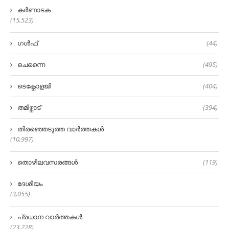
കർണാടക
(15,523)
ഗൾഫ്
(44)
ചെന്നൈ
(495)
ടെക്നോളജി
(404)
തമിഴ്നാട്
(394)
തിരഞ്ഞെടുത്ത വാർത്തകൾ
(10,997)
തൊഴിലവസരങ്ങൾ
(119)
ദേശീയം
(3,055)
പ്രധാന വാർത്തകൾ
(23,228)