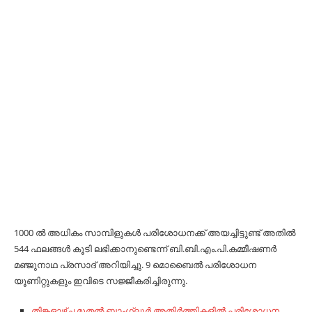
1000 ൽ അധികം സാമ്പിളുകൾ പരിശോധനക്ക് അയച്ചിട്ടുണ്ട് അതിൽ
544 ഫലങ്ങൾ കൂടി ലഭിക്കാനുണ്ടെന്ന് ബി.ബി.എം.പി.കമ്മീഷണർ
മഞ്ജുനാഥ പ്രസാദ് അറിയിച്ചു. 9 മൊബൈൽ പരിശോധന
യൂണിറ്റുകളും ഇവിടെ സജ്ജീകരിച്ചിരുന്നു.
തിങ്കളാഴ്ച മുതൽ ബാംഗ്ലൂർ അതിർത്തികളിൽ പരിശോധന