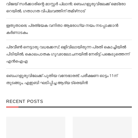
വിജയ് സര്‍ക്കാരിന്റെ മാസ്റ്റര്‍ പ്ലാന്‍; ബെംഗളൂരുവിലേക്ക് മെട്രോ
റെയില്‍, ഗതാഗത വിപ്ലവത്തിന് തമിഴ്‌നാട്
ഋതുതാരെ; പ്രത്യേക വനിതാ ആരോഗ്യ നയം നടപ്പാക്കാൻ
കര്‍ണാടകം
പ്രവീൺ നെട്ടാരു വധക്കേസ്; ഒളിവിലായിരുന്ന പ്രതി കൊച്ചിയിൽ
പിടിയിൽ, കൊലപാതക ഗൂഢാലോചനയിൽ നേരിട്ട് പങ്കെടുത്തെന്ന്
എൻഐഎ
ബെംഗളൂരുവിലേക്ക് പുതിയ വന്ദേഭാരത്; പരീക്ഷണ ഓട്ടം 11ന്
തുടങ്ങും, എഇബി ഘടിപ്പിച്ച ആദ്യ ട്രെയിന്‍
RECENT POSTS