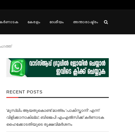
കർണാടക
കേരളം
ദേശീയം
അന്താരാഷ്ട്രം
ംഗത്ത്
RECENT POSTS
‘മുസ്‌ലിം ആയതുകൊണ്ട് മാത്രം ‘പാകിസ്താനി’ എന്ന്
വിളിക്കാനാകില്ല’; ബിജെപി എംഎല്‍സിക്ക് കര്‍ണാടക
ഹൈക്കോടതിയുടെ രൂക്ഷവിമര്‍ശനം