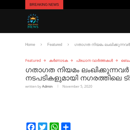
BREAKING NEWS
Home
Featured
ഗതാഗത നിയമം ലംഖിക്കുന്നവർ
Featured
കർണാടക
പ്രധാന വാർത്തകൾ
ബെം
ഗതാഗത നിയമം ലംഖിക്കുന്നവർ 
നടപടികളുമായി നഗരത്തിലെ ട്
written by
Admin
November 5, 2020
Facebook
Twitter
WhatsApp
Share