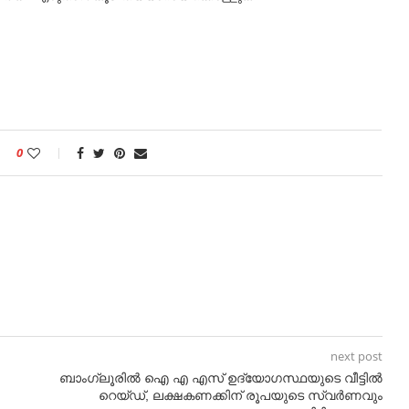
0
next post
ബാംഗ്ലൂരിൽ ഐ എ എസ് ഉദ്യോഗസ്ഥയുടെ വീട്ടിൽ
റെയ്ഡ്, ലക്ഷകണക്കിന് രൂപയുടെ സ്വർണവും