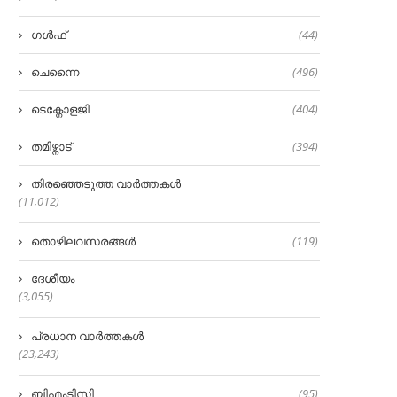
ഗൾഫ്
(44)
ചെന്നൈ
(496)
ടെക്നോളജി
(404)
തമിഴ്നാട്
(394)
തിരഞ്ഞെടുത്ത വാർത്തകൾ
(11,012)
തൊഴിലവസരങ്ങൾ
(119)
ദേശീയം
(3,055)
പ്രധാന വാർത്തകൾ
(23,243)
ബിഎംടിസി
(95)