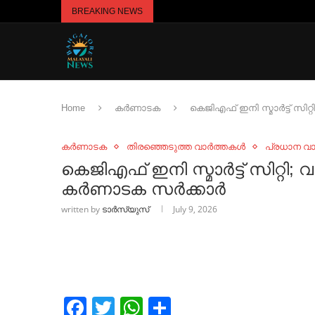
BREAKING NEWS
Home
കർണാടക
കെജിഎഫ് ഇനി സ്മാര്‍ട്ട് സിറ്
കർണാടക
തിരഞ്ഞെടുത്ത വാർത്തകൾ
പ്രധാന വ
കെജിഎഫ് ഇനി സ്മാര്‍ട്ട് സിറ്റി
കര്‍ണാടക സര്‍ക്കാര്‍
written by
ടാർസ്യുസ്
July 9, 2026
Facebook
Twitter
WhatsApp
Share