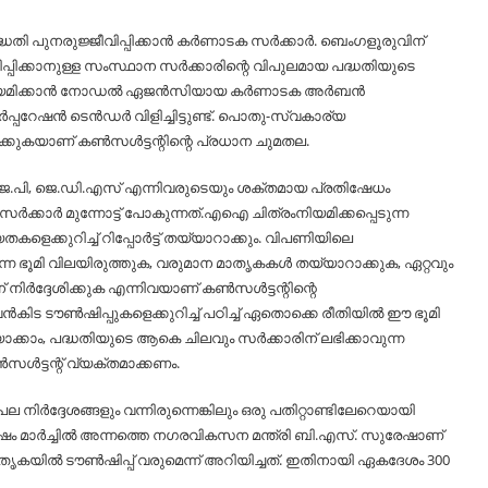
പദ്ധതി പുനരുജ്ജീവിപ്പിക്കാൻ കർണാടക സർക്കാർ. ബെംഗളൂരുവിന്
പ്പിക്കാനുള്ള സംസ്ഥാന സർക്കാരിന്റെ വിപുലമായ പദ്ധതിയുടെ
റിനെ നിയമിക്കാൻ നോഡല്‍ ഏജൻസിയായ കർണാടക അർബൻ
പറേഷൻ ടെൻഡർ വിളിച്ചിട്ടുണ്ട്. പൊതു-സ്വകാര്യ
ാക്കുകയാണ് കണ്‍സള്‍ട്ടന്റിന്റെ പ്രധാന ചുമതല.
ജെ.പി, ജെ.ഡി.എസ് എന്നിവരുടെയും ശക്തമായ പ്രതിഷേധം
ക്കാർ മുന്നോട്ട് പോകുന്നത്.എഐ ചിത്രംനിയമിക്കപ്പെടുന്ന
കളെക്കുറിച്ച്‌ റിപ്പോർട്ട് തയ്യാറാക്കും. വിപണിയിലെ
്ന ഭൂമി വിലയിരുത്തുക, വരുമാന മാതൃകകള്‍ തയ്യാറാക്കുക, ഏറ്റവും
ദ്ദേശിക്കുക എന്നിവയാണ് കണ്‍സള്‍ട്ടന്റിന്റെ
ടൗണ്‍ഷിപ്പുകളെക്കുറിച്ച്‌ പഠിച്ച്‌ ഏതൊക്കെ രീതിയില്‍ ഈ ഭൂമി
യാക്കാം, പദ്ധതിയുടെ ആകെ ചിലവും സർക്കാരിന് ലഭിക്കാവുന്ന
ള്‍ട്ടന്റ് വ്യക്തമാക്കണം.
ർദ്ദേശങ്ങളും വന്നിരുന്നെങ്കിലും ഒരു പതിറ്റാണ്ടിലേറെയായി
 മാർച്ചില്‍ അന്നത്തെ നഗരവികസന മന്ത്രി ബി.എസ്. സുരേഷാണ്
ാതൃകയില്‍ ടൗണ്‍ഷിപ്പ് വരുമെന്ന് അറിയിച്ചത്. ഇതിനായി ഏകദേശം 300