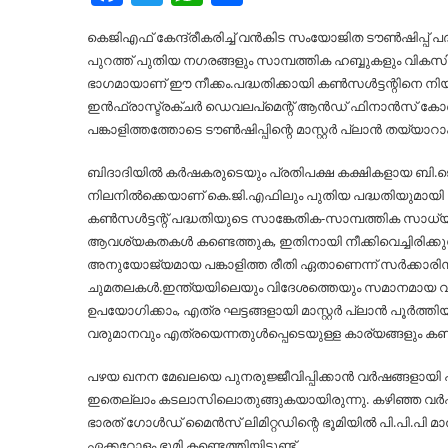
കെജിഎഫ് കേന്ദ്രീകരിച്ച്‌ വൻകിട സംയോജിത ടൗണ്‍ഷിപ്പ് 
പുറത്ത് പുതിയ നഗരങ്ങളും സാമ്പത്തിക ഹബ്ബുകളും വികസി
ഭാഗമായാണ് ഈ നീക്കം.പദ്ധതിക്കായി കണ്‍സള്‍ട്ടന്
ഇൻഫ്രാസ്ട്രക്ചർ ഡെവലപ്‌മെന്റ് ആൻഡ് ഫിനാൻസ് കോർപ്
പങ്കാളിത്തത്തോടെ ടൗണ്‍ഷിപ്പിന്റെ മാസ്റ്റർ പ്ലാൻ തയ്യാറ
ബിദാദിയില്‍ കർഷകരുടെയും പ്രതിപക്ഷ കക്ഷികളായ ബി.
നിലനില്‍ക്കെയാണ് കെ.ജി.എഫിലും പുതിയ പദ്ധതിയുമായി സർ
കണ്‍സള്‍ട്ടന്റ് പദ്ധതിയുടെ സാങ്കേതിക-സാമ്പത്തിക സാധ്യത
ആവശ്യകതകള്‍ കണ്ടെത്തുക, ഇതിനായി നീക്കിവെച്ചിരിക്കുന
അനുയോജ്യമായ പങ്കാളിത്ത രീതി ഏതാണെന്ന് സർക്കാരിന് നിർ
ചുമതലകള്‍.ഇന്ത്യയിലെയും വിദേശത്തെയും സമാനമായ വൻകിട 
ഉപയോഗിക്കാം, എത്ര ഘട്ടങ്ങളായി മാസ്റ്റർ പ്ലാൻ പൂർത്തി
വരുമാനവും എത്രയെന്നതുള്‍പ്പെടെയുള്ള കാര്യങ്ങളും കണ്‍സ
പഴയ ഖനന മേഖലയെ പുനരുജ്ജീവിപ്പിക്കാൻ വർഷങ്ങളായി പല നി
ഇതെല്ലാം കടലാസിലൊതുങ്ങുകയായിരുന്നു. കഴിഞ്ഞ വർഷം
ഭാരത് ഗോള്‍ഡ് മൈൻസ് ലിമിറ്റഡിന്റെ ഭൂമിയില്‍ പി.പി.പി മ
ഏക്കറോളം ഭൂമി കണ്ടെത്തിയിട്ടുണ്ട്.