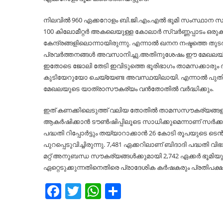
നിലവില്‍ 960 ഏക്കറോളം ബി.ജി.എം.എല്‍ ഭൂമി സംസ്ഥാന സ
100 കിലോമീറ്റർ അകലെയുള്ള കോലാർ സ്വർണ്ണപ്പാടം ഒരുക
കേന്ദ്രങ്ങളിലൊന്നായിരുന്നു. എന്നാല്‍ ഖനന നഷ്ടത്തെ തുടർ
പ്രവർത്തനങ്ങള്‍ അവസാനിച്ചു.അതിനുശേഷം ഈ മേഖലയില്
ഇതോടെ ജോലി തേടി ഇവിടുത്തെ ഭൂരിഭാഗം താമസക്കാരും 
കുടിയേറുയോ ചെയ്യേണ്ട അവസ്ഥയിലായി. എന്നാല്‍ പു
മേഖലയുടെ യാത്രാസൗകര്യം വൻതോതില്‍ വർദ്ധിക്കും.
ഇത് കണക്കിലെടുത്ത് വലിയ തോതില്‍ താമസസൗകര്യങ്ങളു
ആകർഷിക്കാൻ ടൗണ്‍ഷിപ്പിലൂടെ സാധിക്കുമെന്നാണ് സർക്കാർ 
പദ്ധതി റിപ്പോർട്ടും തയ്യാറാക്കാൻ 26 കോടി രൂപയുടെ ടെ
പുറപ്പെടുവിച്ചിരുന്നു. 7,481 ഏക്കറിലാണ് ബിദാദി പദ്ധതി വ
മറ്റ് അനുബന്ധ സൗകര്യങ്ങള്‍ക്കുമായി 2,742 ഏക്കർ ഭൂമിയും 
ഏറ്റെടുക്കുന്നതിനെതിരെ പ്രാദേശിക കർഷകരും പ്രതിപക്ഷ 
Facebook
Twitter
WhatsApp
Share