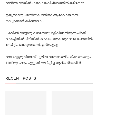
മെട്രോ റെയില്‍, ഗതാഗത വിപ്ലവത്തിന് തമിഴ്‌നാട്
ഋതുതാരെ; പ്രത്യേക വനിതാ ആരോഗ്യ നയം
നടപ്പാക്കാൻ കര്‍ണാടകം
പ്രവീൺ നെട്ടാരു വധക്കേസ്; ഒളിവിലായിരുന്ന പ്രതി
കൊച്ചിയിൽ പിടിയിൽ, കൊലപാതക ഗൂഢാലോചനയിൽ
നേരിട്ട് പങ്കെടുത്തെന്ന് എൻഐഎ
ബെംഗളൂരുവിലേക്ക് പുതിയ വന്ദേഭാരത്; പരീക്ഷണ ഓട്ടം
11ന് തുടങ്ങും, എഇബി ഘടിപ്പിച്ച ആദ്യ ട്രെയിന്‍
RECENT POSTS