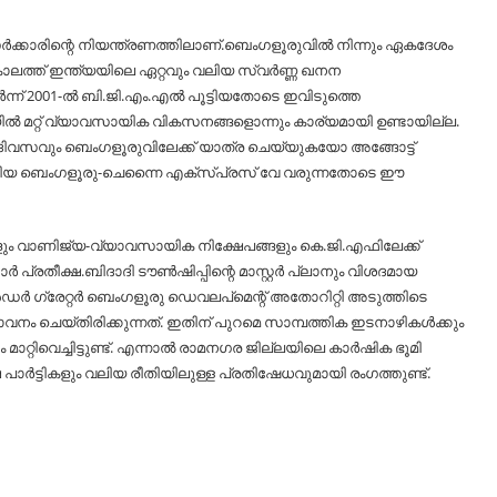
ർക്കാരിന്റെ നിയന്ത്രണത്തിലാണ്.ബെംഗളൂരുവില്‍ നിന്നും ഏകദേശം
ാലത്ത് ഇന്ത്യയിലെ ഏറ്റവും വലിയ സ്വർണ്ണ ഖനന
ന്ന് 2001-ല്‍ ബി.ജി.എം.എല്‍ പൂട്ടിയതോടെ ഇവിടുത്തെ
‍ മറ്റ് വ്യാവസായിക വികസനങ്ങളൊന്നും കാര്യമായി ഉണ്ടായില്ല.
ദിവസവും ബെംഗളൂരുവിലേക്ക് യാത്ര ചെയ്യുകയോ അങ്ങോട്ട്
തിയ ബെംഗളൂരു-ചെന്നൈ എക്സ്പ്രസ് വേ വരുന്നതോടെ ഈ
ം വാണിജ്യ-വ്യാവസായിക നിക്ഷേപങ്ങളും കെ.ജി.എഫിലേക്ക്
പ്രതീക്ഷ.ബിദാദി ടൗണ്‍ഷിപ്പിന്റെ മാസ്റ്റർ പ്ലാനും വിശദമായ
ൻഡർ ഗ്രേറ്റർ ബെംഗളൂരു ഡെവലപ്‌മെന്റ് അതോറിറ്റി അടുത്തിടെ
ിഭാവനം ചെയ്തിരിക്കുന്നത്. ഇതിന് പുറമെ സാമ്പത്തിക ഇടനാഴികള്‍ക്കും
മാറ്റിവെച്ചിട്ടുണ്ട്. എന്നാല്‍ രാമനഗര ജില്ലയിലെ കാർഷിക ഭൂമി
പാർട്ടികളും വലിയ രീതിയിലുള്ള പ്രതിഷേധവുമായി രംഗത്തുണ്ട്.