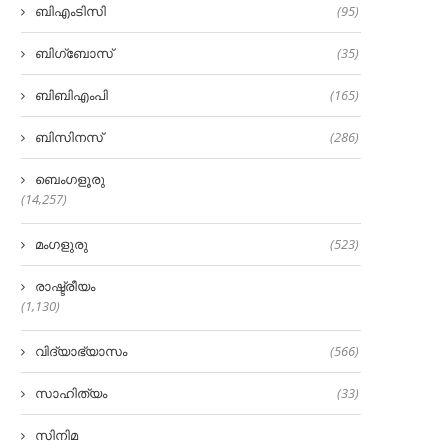
ബിഎംടിസി
(95)
ബിഗ്‌ബോസ്
(35)
ബിബിഎംപി
(165)
ബിസിനസ്
(286)
ബെംഗളൂരു
(14,257)
മംഗളുരു
(523)
രാഷ്ട്രീയം
(1,130)
വിദ്യാഭ്യാസം
(566)
സാഹിത്യം
(33)
സിനിമ