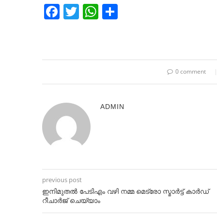
Facebook
Twitter
WhatsApp
Share
0 comment
ADMIN
previous post
ഇനിമുതൽ പേടിഎം വഴി നമ്മ മെട്രോ സ്മാർട്ട്‌ കാർഡ്
റീചാർജ് ചെയ്യാം