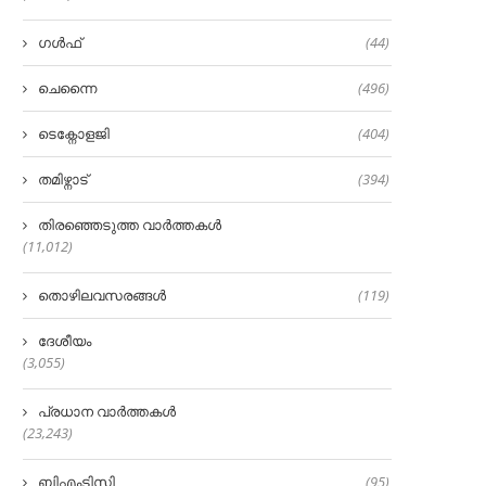
ഗൾഫ്
(44)
ചെന്നൈ
(496)
ടെക്നോളജി
(404)
തമിഴ്നാട്
(394)
തിരഞ്ഞെടുത്ത വാർത്തകൾ
(11,012)
തൊഴിലവസരങ്ങൾ
(119)
ദേശീയം
(3,055)
പ്രധാന വാർത്തകൾ
(23,243)
ബിഎംടിസി
(95)