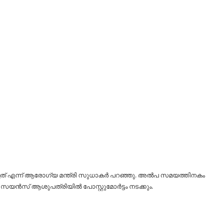
ച്ചത് എന്ന് ആരോഗ്യ മന്ത്രി സുധാകർ പറഞ്ഞു. അൽപ സമയത്തിനകം
കൽ സയൻസ് ആശുപത്രിയിൽ പോസ്റ്റുമോർട്ടം നടക്കും.