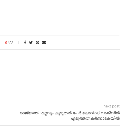
0
next post
രാജ്യത്ത് ഏറ്റവും കൂടുതൽ പേർ കോവിഡ് വാക്‌സിൻ
എടുത്തത് കർണാടകയിൽ