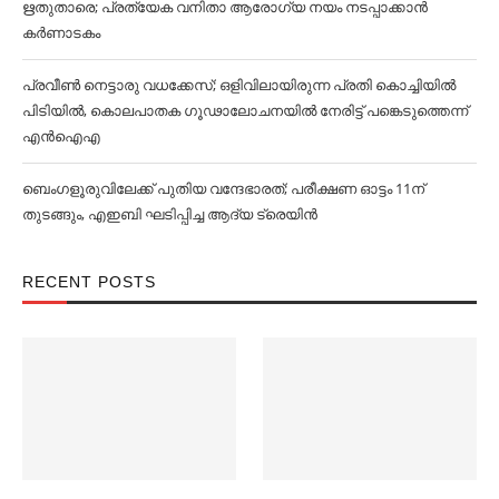
ഋതുതാരെ; പ്രത്യേക വനിതാ ആരോഗ്യ നയം നടപ്പാക്കാൻ
കര്‍ണാടകം
പ്രവീൺ നെട്ടാരു വധക്കേസ്; ഒളിവിലായിരുന്ന പ്രതി കൊച്ചിയിൽ
പിടിയിൽ, കൊലപാതക ഗൂഢാലോചനയിൽ നേരിട്ട് പങ്കെടുത്തെന്ന്
എൻഐഎ
ബെംഗളൂരുവിലേക്ക് പുതിയ വന്ദേഭാരത്; പരീക്ഷണ ഓട്ടം 11ന്
തുടങ്ങും, എഇബി ഘടിപ്പിച്ച ആദ്യ ട്രെയിന്‍
RECENT POSTS