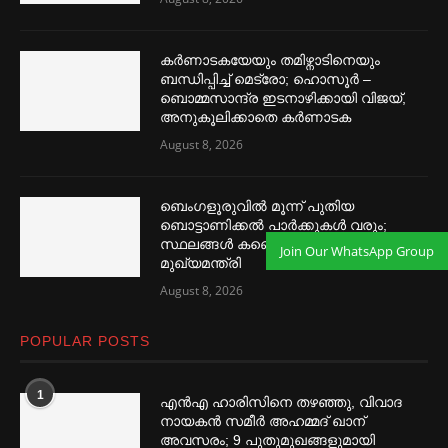
കര്‍ണാടകയേയും തമിഴ്നാടിനെയും
ബന്ധിപ്പിച്ച്‌ മെട്രോ; ഹൊസൂര്‍ –
ബൊമ്മസാന്ദ്ര ഇടനാഴിക്കായി വിജയ്,
അനുകൂലിക്കാതെ കര്‍ണാടക
August 8, 2026
ബെംഗളൂരുവില്‍ മൂന്ന് പുതിയ
ബൊട്ടാണിക്കല്‍ പാര്‍ക്കുകള്‍ വരും;
സ്ഥലങ്ങള്‍ കണ്ടെത്തിയെന്ന്
Join Our WhatsApp Group
മുഖ്യമന്ത്രി
August 8, 2026
POPULAR POSTS
1
എൻഎ ഹാരിസിനെ തഴ‌‍ഞ്ഞു, വിവാദ
നായകൻ സമീര്‍ അഹമ്മദ് ഖാന്
അവസരം; 9 പുതുമുഖങ്ങളുമായി