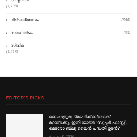
(1,130)
വിദ്യാഭ്യാസം
(566)
സാഹിത്യം
(33)
സിനിമ
(1,513)
EDITOR’S PICKS
ബെംഗളൂരു ട്രാഫിക് ബ്ലോക്ക്
മറന്നേക്കൂ, ഇനി യാത്ര ‘സൂപ്പര്‍ ഫാസ്റ്റ്’:
മെട്രോ ബ്ലൂ ലൈൻ പദ്ധതി ഉടൻ?
August 8, 2026