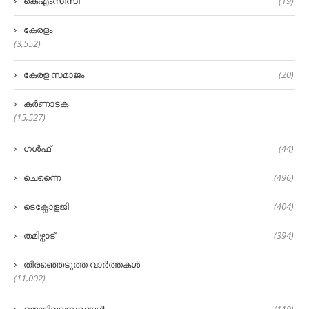
കെഎംസിസി
(19)
കേരളം
(3,552)
കേരള സമാജം
(20)
കർണാടക
(15,527)
ഗൾഫ്
(44)
ചെന്നൈ
(496)
ടെക്നോളജി
(404)
തമിഴ്നാട്
(394)
തിരഞ്ഞെടുത്ത വാർത്തകൾ
(11,002)