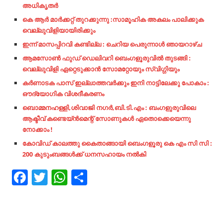
അധികൃതർ
കെ ആർ മാർക്കറ്റ് തുറക്കുന്നു :സാമൂഹിക അകലം പാലിക്കുക
വെല്ലുവിളിയായിരിക്കും
ഇന്ന് മാസപ്പിറവി കണ്ടില്ല : ചെറിയ പെരുന്നാൾ ഞായറാഴ്ച
ആമസോൺ ഫുഡ് ഡെലിവറി ബെംഗളൂരുവിൽ തുടങ്ങി :
വെല്ലുവിളി ഏറ്റെടുക്കാൻ സോമറ്റോയും സ്വിഗ്ഗിയും
കർണാടക പാസ് ഇല്ലാത്തവർക്കും ഇനി നാട്ടിലേക്കു പോകാം :
ഔദ്യോഗിക വിശദീകരണം
ബൊമ്മനഹള്ളി,ശിവാജി നഗർ,ബി.ടി.എം : ബംഗളുരുവിലെ
ആക്ടീവ് കണ്ടെയ്ൻമെന്റ് സോണുകൾ ഏതൊക്കെയെന്നു
നോക്കാം !
കോവിഡ് കാലത്തു കൈതാങ്ങായി ബെംഗളൂരു കെ എം സി സി :
200 കുടുംബങ്ങൾക്ക് ധനസഹായം നൽകി
Facebook
Twitter
WhatsApp
Share