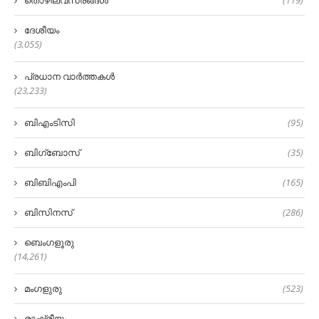
തൊഴിലവസരങ്ങൾ
(119)
ദേശീയം
(3,055)
പ്രധാന വാർത്തകൾ
(23,233)
ബിഎംടിസി
(95)
ബിഗ്‌ബോസ്
(35)
ബിബിഎംപി
(165)
ബിസിനസ്
(286)
ബെംഗളൂരു
(14,261)
മംഗളുരു
(523)
രാഷ്ട്രീയം