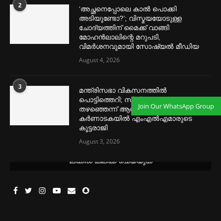
2
‘അച്ഛനെപ്പോലെ കാല്‍ പൊക്കി
അടിയുണ്ടോ?’; വിസ്മയയോടുള്ള
ചോദ്യത്തിന് മൈക്ക് വാങ്ങി
മോഹൻലാലിന്റെ മറുപടി,
വിമര്‍ശനവുമായി സോഷ്യല്‍ മീഡിയ
August 4, 2026
3
മന്ത്രിസഭാ വികസനത്തിൽ
പൊട്ടിത്തെറി; സീനിയർ നേതാക്കളെ
Join Our WhatsApp Group
തഴഞ്ഞെന്ന് ആരോപണം,
കർണാടകയിൽ എംഎൽഎമാരുടെ
കൂട്ടരാജി
August 3, 2026
മെന്‍സ്ട്രല്‍ കപ്പുകള്‍ ഏറ്റവും വില കുറവിൽ ലഭിക്കാൻ ഈ
ലിങ്കിൽ ക്ലിക്ക് ചെയ്യുക