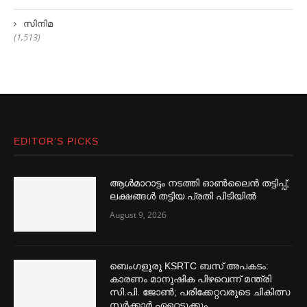
സിനിമ
(1,513)
EDITOR’S PICKS
ആള്‍മാറാട്ടം നടത്തി ഓണ്‍ലൈൻ തട്ടിപ്പ്;
ലക്ഷങ്ങള്‍ തട്ടിയ പ്രതി പിടിയില്‍
August 9, 2026
ബെംഗളൂരു KSRTC ബസ് അപകടം:
കാരണം മാനുഷിക പിഴവെന്ന് മന്ത്രി
സി.പി. ജോണ്‍; പരിക്കേറ്റവരുടെ ചികിത്സ
സര്‍ക്കാര്‍ ഏറ്റെടുക്കും