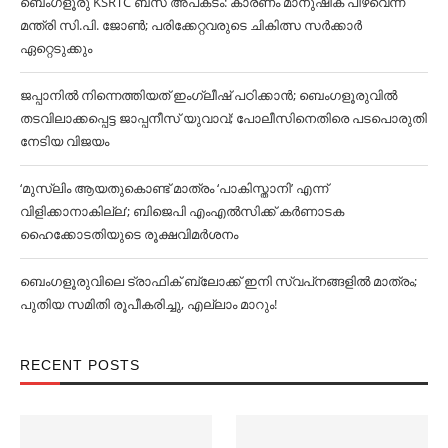
ബെംഗളൂരു KSRTC ബസ് അപകടം: കാരണം മാനുഷിക പിഴവെന്ന്
മന്ത്രി സി.പി. ജോണ്‍; പരിക്കേറ്റവരുടെ ചികിത്സ സര്‍ക്കാര്‍
ഏറ്റെടുക്കും
ജപ്പാനില്‍ നിന്നെത്തിയത് ഇംഗ്ലീഷ് പഠിക്കാൻ; ബെംഗളൂരുവില്‍
തടവിലാക്കപ്പെട്ട ജാപ്പനീസ് യുവാവ്; പോലീസിനെതിരെ പടപൊരുതി
നേടിയ വിജയം
‘മുസ്‌ലിം ആയതുകൊണ്ട് മാത്രം ‘പാകിസ്താനി’ എന്ന്
വിളിക്കാനാകില്ല’; ബിജെപി എംഎല്‍സിക്ക് കര്‍ണാടക
ഹൈക്കോടതിയുടെ രൂക്ഷവിമര്‍ശനം
ബെംഗളൂരുവിലെ ട്രാഫിക് ബ്ലോക്ക് ഇനി സ്വപ്‌നങ്ങളില്‍ മാത്രം;
പുതിയ സമിതി രൂപീകരിച്ചു, എല്ലാം മാറും!
RECENT POSTS