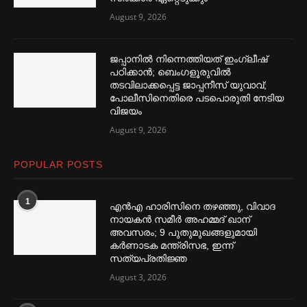
August 9, 2026
ജപ്പാനില്‍ നിന്നെത്തിയത് ഇംഗ്ലീഷ്
പഠിക്കാൻ; ബെംഗളൂരുവില്‍
തടവിലാക്കപ്പെട്ട ജാപ്പനീസ് യുവാവ്;
പോലീസിനെതിരെ പടപൊരുതി നേടിയ
വിജയം
August 9, 2026
POPULAR POSTS
1
എൻഎ ഹാരിസിനെ തഴ‌‍ഞ്ഞു, വിവാദ
നായകൻ സമീര്‍ അഹമ്മദ് ഖാന്
അവസരം; 9 പുതുമുഖങ്ങളുമായി
കര്‍ണാടക മന്ത്രിസഭ, ഇന്ന്
സത്യപ്രതിജ്ഞ
August 3, 2026