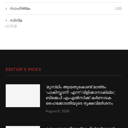
സാഹിത്യം
(33)
സിനിമ
(1,513)
EDITOR’S PICKS
‘മുസ്‌ലിം ആയതുകൊണ്ട് മാത്രം
‘പാകിസ്താനി’ എന്ന് വിളിക്കാനാകില്ല’;
ബിജെപി എംഎല്‍സിക്ക് കര്‍ണാടക
ഹൈക്കോടതിയുടെ രൂക്ഷവിമര്‍ശനം
August 8, 2026