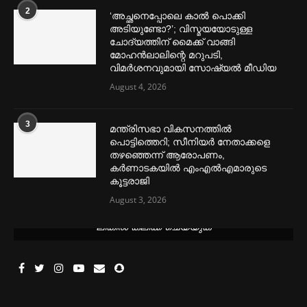
2
‘അച്ഛനെപ്പോലെ കാല്‍ പൊക്കി
അടിയുണ്ടോ?’; വിസ്മയയോടുള്ള
ചോദ്യത്തിന് മൈക്ക് വാങ്ങി
മോഹൻലാലിന്റെ മറുപടി,
വിമര്‍ശനവുമായി സോഷ്യല്‍ മീഡിയ
August 4, 2026
3
മന്ത്രിസഭാ വികസനത്തിൽ
പൊട്ടിത്തെറി; സീനിയർ നേതാക്കളെ
തഴഞ്ഞെന്ന് ആരോപണം,
കർണാടകയിൽ എംഎൽഎമാരുടെ
കൂട്ടരാജി
August 3, 2026
മെന്‍സ്ട്രല്‍ കപ്പുകള്‍ ഏറ്റവും വില കുറവിൽ ലഭിക്കാൻ ഈ
ലിങ്കിൽ ക്ലിക്ക് ചെയ്യുക