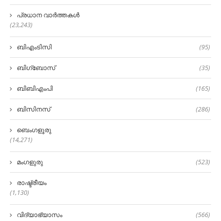
പ്രധാന വാർത്തകൾ
(23,243)
ബിഎംടിസി
(95)
ബിഗ്‌ബോസ്
(35)
ബിബിഎംപി
(165)
ബിസിനസ്
(286)
ബെംഗളൂരു
(14,271)
മംഗളുരു
(523)
രാഷ്ട്രീയം
(1,130)
വിദ്യാഭ്യാസം
(566)