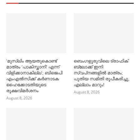
‘മുസ്‌ലിം ആയതുകൊണ്ട്
ബെംഗളൂരുവിലെ ട്രാഫിക്
മാത്രം ‘പാകിസ്താനി’ എന്ന്
ബ്ലോക്ക് ഇനി
വിളിക്കാനാകില്ല’; ബിജെപി
സ്വപ്‌നങ്ങളില്‍ മാത്രം;
എംഎല്‍സിക്ക് കര്‍ണാടക
പുതിയ സമിതി രൂപീകരിച്ചു,
ഹൈക്കോടതിയുടെ
എല്ലാം മാറും!
രൂക്ഷവിമര്‍ശനം
August 8, 2026
August 8, 2026