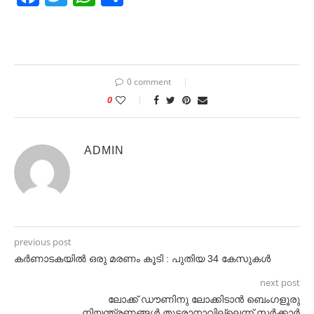
0 comment
0
ADMIN
previous post
കർണാടകയിൽ ഒരു മരണം കൂടി : പുതിയ 34 കേസുകൾ
next post
ലോക്ക് ഡൗണിനു ലോക്കിടാൻ ബെംഗളൂരു
,നിയന്ത്രണങ്ങൾ തുടരാനാവില്ലെന്ന് സർക്കാർ