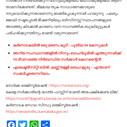
സർക്കാർ നിർദേശിക്കുന്ന ഹോട്ടലുകളിലോ ലോഡ്ജുകളിലോ ആണ്
താമസിക്കേണ്ടത് , ഭീമമായ തുക സാധാരണക്കാരുടെ
നടുവൊടിക്കുന്നതാണെന്നു മടങ്ങിപ്പോകുന്നവർ പറയുന്നു . പലരും
ജോലി നഷ്ടപ്പെടൽ ഭീഷണിയിലും ബിസിനസ്സ് സ്ഥാപനങ്ങളുടെ
അടഞ്ഞു കിടക്കൽ കാരണം വന്ന സാമ്പത്തിക ബുദ്ധിമുട്ടുകൾ
പരിഹരിക്കുന്നതിനും വേണ്ടി വരുന്നവരാണ് .
കർണാടകയിൽ ഒരു മരണം കൂടി : പുതിയ 34 കേസുകൾ
അന്യ സംസ്ഥാനങ്ങളിൽ നിന്നും ബാംഗ്ലൂരിൽ എത്തുന്നവർക്ക്
14 ദിവസത്തെ നിർബന്ധിത സർക്കാർ കൊറന്റൈൻ
എലെക്ട്രിസിറ്റി ബിൽ ,കണ്ണ് തള്ളി ബെംഗളൂരു – എന്താണ്
സംഭവിച്ചതെന്നറിയാം
നോർക്ക രെജിസ്ട്രേഷൻ :
https://norkaroots.org/
കേരള സർക്കാരിന്റെ യാത്ര പാസ്സിന് വേണ്ടി അപേക്ഷിക്കേണ്ട ലിങ്ക് :
https://covid19jagratha.kerala.nic.in/home/addDomestic
കർണാടക സേവാ സിന്ധു രെജിസ്ട്രേഷൻ :
https://sevasindhu.karnataka.gov.in/
Facebook
Twitter
WhatsApp
Share