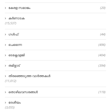
കേരള സമാജം
(20)
കർണാടക
(15,537)
ഗൾഫ്
(44)
ചെന്നൈ
(496)
ടെക്നോളജി
(404)
തമിഴ്നാട്
(394)
തിരഞ്ഞെടുത്ത വാർത്തകൾ
(11,012)
തൊഴിലവസരങ്ങൾ
(119)
ദേശീയം
(3,055)