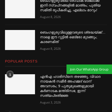
ബെംഗളൂരുവിലെ ട്രാഫിക് ബ്ലോക്ക്
ഇനി സ്വപ്‌നങ്ങളില്‍ മാത്രം; പുതിയ
സമിതി രൂപീകരിച്ചു, എല്ലാം മാറും!
August 8, 2026
ബെംഗളൂരുവിലുള്ളവരുടെ ശ്രദ്ധയ്ക്ക്…
നാളെ ഈ റൂട്ടില്‍ മെട്രോ മുടങ്ങും;
കാരണമിത്
August 8, 2026
POPULAR POSTS
Join Our WhatsApp Group
1
എൻഎ ഹാരിസിനെ തഴ‌‍ഞ്ഞു, വിവാദ
നായകൻ സമീര്‍ അഹമ്മദ് ഖാന്
അവസരം; 9 പുതുമുഖങ്ങളുമായി
കര്‍ണാടക മന്ത്രിസഭ, ഇന്ന്
സത്യപ്രതിജ്ഞ
August 3, 2026