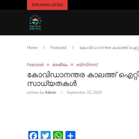
BREAKING NEWS
Home
Featured
കോവിഡാനന്തര കാലത്ത് ഐറ്റി
Featured
ദേശീയം
ബിസിനസ്
കോവിഡാനന്തര കാലത്ത് ഐറ്റി 
സാധ്യതകള്‍
written by
Admin
September 22, 2020
Facebook
Twitter
WhatsApp
Share