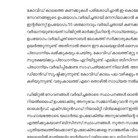
കോവിഡ് കാലത്തെ കണക്കുകള്‍ പരിശോധിച്ചാല്‍ ഇ-കൊമേഴ്സ
സേവനങ്ങളുടെ ഉപയോഗം വര്‍ദ്ധിച്ചതായി മനസിലാക്കാന്‍ 
ഇന്റര്‍നെറ്റ് ഉപയോഗം 55 ശതമാനവും വര്‍ദ്ധിച്ചതായി കണക്കുക
വര്‍ദ്ധനയുണ്ടായത് ഡിജിറ്റല്‍ മാര്‍ക്കറ്റിംഗിന്റെ സാധ്യതയും 
ഉപയോഗം വര്‍ദ്ധിച്ചത് സൈബര്‍ ലോകത്ത് സര്‍ക്കാരുകള്‍ക്കു
ഉയര്‍ത്തുന്നുണ്ട്. അതിനാല്‍ തന്നെ ഈ കാലയളവില്‍ സൈബര്‍
പ്രാധാന്യം ലഭിക്കുകയും ചെയ്തു. കോവിഡ് കാലത്ത് മറ്റ
സുരക്ഷയ്ക്കും പ്രാധാന്യം ഏറിയിട്ടുണ്ട്. എല്ലാ ബിസി
പ്രധാന്യം വര്‍ദ്ധിപ്പിക്കേണ്ട സാഹചര്യമാണ് നിലവില്‍.
ഡിമാന്‍ഡ് സൃഷ്ടിക്കുന്നുണ്ട്. കോവിഡ് കാലം പല വഴികളും അടച്
കഴിയുന്നുണ്ട്. വരുംകാലത്ത് ഏറെ തൊഴില്‍ സാധ്യത നല്‍കുന്
ഡിജിറ്റല്‍ സേവനങ്ങള്‍ വര്‍ദ്ധിച്ചതോടെ സ്ഥാപനങ്ങള്‍ ഓണ
റിയല്‍ലൈഫ് ഉപഭോക്തൃ അനുഭവം സമ്മാനിക്കുവാന്‍ നൂതന
ഓഗ്മെന്റഡ്, എക്‌സ്‌റ്റെന്‍ഡഡ് റിയാലിറ്റി വിദ്യകളാണ് 
സഹായത്തോടെ യഥാര്‍ത്ഥ ഉപഭോക്ത്യ അനുഭവത്തിന്റെ ഭംഗി 
എത്തിക്കുകയാണ് ബിസിനസ് സ്ഥാപനങ്ങള്‍. നൂതന സാങ്ക
പുതിയതലത്തിലേക്കാണ് ഉപഭോക്താക്കളെ സാങ്കേതിക വിദഗ്ദ്ധര
മേഖലയില്‍ മാത്രമല്ല ഇന്റര്‍നെറ്റ് വഴിയുള്ള മറ്റു ബിസിന