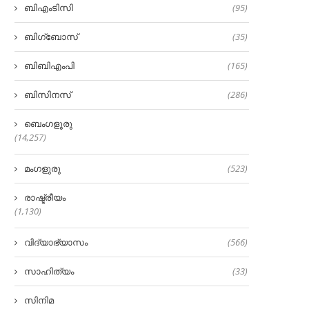
ബിഎംടിസി
(95)
ബിഗ്‌ബോസ്
(35)
ബിബിഎംപി
(165)
ബിസിനസ്
(286)
ബെംഗളൂരു
(14,257)
മംഗളുരു
(523)
രാഷ്ട്രീയം
(1,130)
വിദ്യാഭ്യാസം
(566)
സാഹിത്യം
(33)
സിനിമ