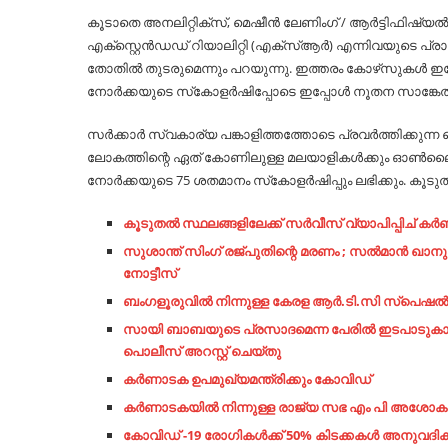
കൂടാതെ അനലിറ്റിക്‌സ്, മെഷീന്‍ ലേണിംഗ് / ആര്‍ട്ടിഫിഷ്യല്‍ ഇ
എക്‌സ്റ്റെന്‍ഡഡ് റിയാലിറ്റി (എക്‌സ്‌ആര്‍) എന്നിവയുടെ പ്
തോതില്‍ തുടരുമെന്നും പറയുന്നു. ഇത്തരം കോഴ്‌സുകള്‍ ഇപ്
നോര്‍ക്കയുടെ സ്‌കോളര്‍ഷിപ്പോടെ ഇപ്പോള്‍ നൂതന സാങ്കേ
സര്‍ക്കാര്‍ സ്വകാര്യ പങ്കാളിത്തത്തോടെ പ്രവര്‍ത്തിക്ക
ലോകത്തിന്റെ ഏത് കോണിലുള്ള മലയാളികള്‍ക്കും ഓണ്‍ലൈന്
നോര്‍ക്കയുടെ 75 ശതമാനം സ്‌കോളര്‍ഷിപ്പും ലഭിക്കും. കൂടുതല്
കൂടുതൽ സ്ഥലങ്ങളിലേക്ക് സർവീസ് വ്യാപിപ്പിച് 
സുശാന്ത് സിംഗ് രജ്പുതിന്റെ മരണം ; സല്‍മാന്‍ ഖാ
നോട്ടീസ്
ബംഗളൂരുവില്‍ നിന്നുള്ള കേരള ആര്‍.ടി.സി സ്പെഷല്‍ സ
സായി ബാബയുടെ പ്രസാദമെന്ന പേരില്‍ ഇടപാടുകാര്‍ക്
പൊലീസ് അറസ്റ്റ് ചെയ്തു
ക​ര്‍​ണാ​ട​ക ഉ​പ​മു​ഖ്യ​മ​ന്ത്രി​ക്കും കോ​വി​ഡ്
കർണാടകയിൽ നിന്നുള്ള രാജ്യ സഭ എം പി അശോക ഗസ്
കോവിഡ് -19 രോഗികൾക്ക് 50% കിടക്കകൾ അനുവദിക