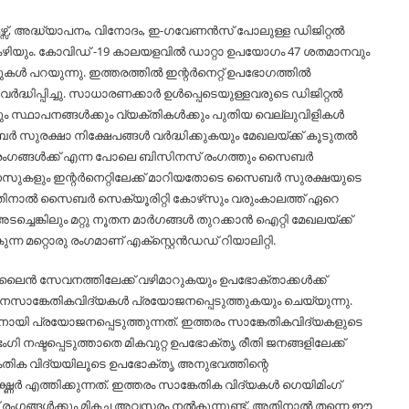
്, അദ്ധ്യാപനം, വിനോദം, ഇ-ഗവേണന്‍സ് പോലുള്ള ഡിജിറ്റല്‍
കഴിയും. കോവിഡ് -19 കാലയളവില്‍ ഡാറ്റാ ഉപയോഗം 47 ശതമാനവും
ള്‍ പറയുന്നു. ഇത്തരത്തില്‍ ഇന്റര്‍നെറ്റ് ഉപഭോഗത്തില്‍
വര്‍ദ്ധിപ്പിച്ചു. സാധാരണക്കാര്‍ ഉള്‍പ്പെടെയുള്ളവരുടെ ഡിജിറ്റല്‍
ം സ്ഥാപനങ്ങള്‍ക്കും വ്യക്തികള്‍ക്കും പുതിയ വെല്ലുവിളികള്‍
 സുരക്ഷാ നിക്ഷേപങ്ങള്‍ വര്‍ദ്ധിക്കുകയും മേഖലയ്ക്ക് കൂടുതല്‍
ു രംഗങ്ങള്‍ക്ക് എന്ന പോലെ ബിസിനസ് രംഗത്തും സൈബര്‍
നനസുകളും ഇന്റര്‍നെറ്റിലേക്ക് മാറിയതോടെ സൈബര്‍ സുരക്ഷയുടെ
 അതിനാല്‍ സൈബര്‍ സെക്യൂരിറ്റി കോഴ്‌സും വരുംകാലത്ത് ഏറെ
ചെങ്കിലും മറ്റു നൂതന മാര്‍ഗങ്ങള്‍ തുറക്കാന്‍ ഐറ്റി മേഖലയ്ക്ക്
ന മറ്റൊരു രംഗമാണ് എക്‌സ്റ്റെന്‍ഡഡ് റിയാലിറ്റി.
്‍ലൈന്‍ സേവനത്തിലേക്ക് വഴിമാറുകയും ഉപഭോക്താക്കള്‍ക്ക്
സാങ്കേതികവിദ്യകള്‍ പ്രയോജനപ്പെടുത്തുകയും ചെയ്യുന്നു.
ഇതിനായി പ്രയോജനപ്പെടുത്തുന്നത്. ഇത്തരം സാങ്കേതികവിദ്യകളുടെ
നഷ്ടപ്പെടുത്താതെ മികവുറ്റ ഉപഭോക്തൃ രീതി ജനങ്ങളിലേക്ക്
േതിക വിദ്യയിലൂടെ ഉപഭോക്തൃ അനുഭവത്തിന്റെ
്‍ എത്തിക്കുന്നത്. ഇത്തരം സാങ്കേതിക വിദ്യകള്‍ ഗെയിമിംഗ്
സ് രംഗങ്ങള്‍ക്കും മികച്ച അവസരം നല്‍കുന്നുണ്ട്. അതിനാല്‍ തന്നെ ഈ