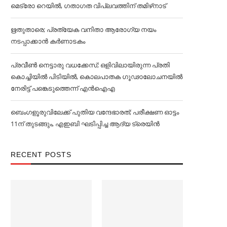
മെട്രോ റെയില്‍, ഗതാഗത വിപ്ലവത്തിന് തമിഴ്‌നാട്
ഋതുതാരെ; പ്രത്യേക വനിതാ ആരോഗ്യ നയം
നടപ്പാക്കാൻ കര്‍ണാടകം
പ്രവീൺ നെട്ടാരു വധക്കേസ്; ഒളിവിലായിരുന്ന പ്രതി
കൊച്ചിയിൽ പിടിയിൽ, കൊലപാതക ഗൂഢാലോചനയിൽ
നേരിട്ട് പങ്കെടുത്തെന്ന് എൻഐഎ
ബെംഗളൂരുവിലേക്ക് പുതിയ വന്ദേഭാരത്; പരീക്ഷണ ഓട്ടം
11ന് തുടങ്ങും, എഇബി ഘടിപ്പിച്ച ആദ്യ ട്രെയിന്‍
RECENT POSTS