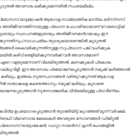
‍ കൂടുതല്‍ അവസരം ലഭിക്കുമെന്നതില്‍ സംശയമില്ല.
 പ്രോസസ് ഓട്ടമോഷന്‍.ആഗോള സാമ്ബത്തിക മാന്ദ്യം ബിസിനസ്
ടെ അതിജീവനത്തിനായുള്ള പ്രധാന പോംവഴിയായാണ് റോബോട്ടിക്
ികളുടെയും സ്ഥാപനങ്ങളുടെയും അതിജീവനമാര്‍ഗമാകും ഈ
്ക്കുന്നതിനും (സാഹചര്യം തുടരുകയാണെങ്കില്‍ കൂടുതല്‍
്യങ്ങള്‍ കൈവരിക്കുന്നതിനുള്ള സുപ്രധാന പങ്ക് വഹിക്കുക
ല്‍ കഴിവ് തെളിയിക്കുന്നവര്‍ക്ക് വന്‍ അവസരമാണ്
ഏറെ വളരുമെന്നാണ് വിലയിരുത്തല്‍. കണക്കുകള്‍ പ്രകാരം
ന വെല്ലുവിളി. ഈ അവസരം പ്രയോജനപ്പെടുത്താന്‍ നമുക്ക് കഴിഞ്ഞാല്‍
‍ കഴിയും. ഇത്തരം നൂതനപഠനങ്ങള്‍ വഴിതുറക്കുന്നത് ആഗോള
ല്‍ ദാതാക്കളെ കണ്ടെത്താനും നമുക്ക് കഴിയും. കൂടാതെ
ജനപ്പെടുത്താന്‍ നൂതസാങ്കേതിക വിദ്യയിലുള്ള പ്രാവീണ്യം
്യ ഉപയോഗപ്പെടുത്താന്‍ തുടങ്ങിയിട്ട് കുറഞ്ഞത് മൂന്ന് വര്‍ഷമേ
് നിരവധി വ്യവസായ മേഖലകള്‍ അവരുടെ സേവനങ്ങള്‍ ഡിജിറ്റല്‍
സ് പ്രോസസ് ഓട്ടോമേഷന്‍, ഡാറ്റാ സയന്‍സ് എന്നീ രംഗങ്ങളില്‍
രുത്തല്‍.