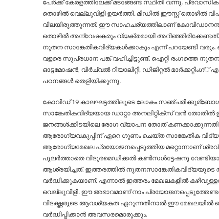
പേര്‍ക്ക് കേരളത്തിലേക്ക് മടങ്ങേണ്ട സ്ഥിതി വന്നു. പ്ര
തൊഴില്‍ വെല്ലുവിളി ഉയര്‍ത്തി. മിഡില്‍ ഈസ്റ്റ് തൊഴില്‍
വിലയിരുത്തുന്നത്. ഈ സാഹചര്യത്തിലാണ് കോവിഡാനന്തര 
തൊഴില്‍ അന്വേഷകരും വ്യക്തമായി അറിഞ്ഞിരിക്കേണ്ടത്. 
നൂതന സാങ്കേതികവിദ്യകള്‍ക്കാകും എന്ന് പറയേണ്ടി വരും
വളരെ സുപ്രധാന പങ്ക് വഹിച്ചിട്ടുണ്ട്. ഐറ്റി രംഗത്തെ 
ഓട്ടമോഷന്‍, വിര്‍ച്വല്‍ റിയാലിറ്റി, ഡിജിറ്റല്‍ മാര്‍ക്കറ്റ
പഠനങ്ങള്‍ തെളിയിക്കുന്നു.
കോവിഡ് 19 കാലഘട്ടത്തിലൂടെ ലോകം സഞ്ചരിക്കുമ്ബോള്
സാങ്കേതികവിദ്യയായ ഡാറ്റാ അനലിറ്റിക്‌സ് വന്‍ തോതില്‍ 
ജനങ്ങള്‍ക്കിടയിലെ രോഗ വ്യാപന തോത് കണക്കാക്കുന്നതിനും
ആരോഗ്യവകുപ്പിന് ഏറെ ഗുണം ചെയ്ത സാങ്കേതിക വിദ്യയാ
ആരോഗ്യമേഖല പ്രയോജനപ്പെടുത്തിയ മറ്റൊന്നാണ് ശ്രവ്യ-ദ
പുലര്‍ത്താതെ വിദൂരമെഡിക്കല്‍ കണ്‍സള്‍ട്ടേഷനു വേണ്
ആശ്രയിച്ചത്. ഇത്തരത്തില്‍ നൂതനസാങ്കേതികവിദ്യയു
വര്‍ദ്ധിക്കുകയാണ്. എന്നാല്‍ ഇത്തരം മേഖലകളില്‍ കഴിവ
വെല്ലുവിളി. ഈ അഭാവമാണ് നാം പ്രയോജനപ്പെടുത്തേണ്ടത
വിദഗ്ദ്ധരുടെ ആവശ്യകത ഏറുന്നതിനാല്‍ ഈ മേഖലയില്‍ ന
വര്‍ദ്ധിപ്പിക്കാന്‍ അവസരമൊരുക്കും.