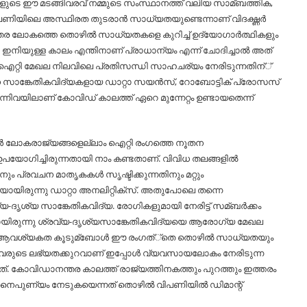
വാസികളുടെ ഈ മടങ്ങിവരവ് നമ്മുടെ സംസ്ഥാനത്ത് വലിയ സാമ്ബത്തിക,
 വിപണിയിലെ അസ്ഥിരത തുടരാന്‍ സാധ്യതയുണ്ടെന്നാണ് വിദഗ്ദ്ധര്‍
ലോകത്തെ തൊഴില്‍ സാധ്യതകളെ കുറിച്ച്‌ ഉദ്യോഗാര്‍ത്ഥികളും
ഇനിയുള്ള കാലം എന്തിനാണ് പ്രാധാന്യം എന്ന് ചോദിച്ചാല്‍ അത്
. ഐറ്റി മേഖല നിലവിലെ പ്രതിസന്ധി സാഹചര്യം നേരിടുന്നതിന്്
നൂതന സാങ്കേതികവിദ്യകളായ ഡാറ്റാ സയന്‍സ്, റോബോട്ടിക് പ്രോസസ്
ിംഗ്് എന്നിവയിലാണ് കോവിഡ് കാലത്ത് ഏറെ മുന്നേറ്റം ഉണ്ടായതെന്ന്
‍ ലോകരാജ്യങ്ങളെല്ലാം ഐറ്റി രംഗത്തെ നൂതന
ഉപയോഗിച്ചിരുന്നതായി നാം കണ്ടതാണ്. വിവിധ തലങ്ങളില്‍
 പ്രവചന മാതൃകകള്‍ സൃഷ്ടിക്കുന്നതിനും മറ്റും
യിരുന്നു ഡാറ്റാ അനലിറ്റിക്‌സ്. അതുപോലെ തന്നെ
ൃശ്യ സാങ്കേതികവിദ്യ. രോഗികളുമായി നേരിട്ട് സമ്ബര്‍ക്കം
ടിയായിരുന്നു ശ്രവ്യ-ദൃശ്യസാങ്കേതികവിദ്യയെ ആരോഗ്യ മേഖല
ടെ ആവശ്യകത കൂടുമ്ബോള്‍ ഈ രംഗത്്‌തെ തൊഴില്‍ സാധ്യതയും
ുള്ളവരുടെ ലഭ്യതക്കുറവാണ് ഇപ്പോള്‍ വ്യവസായലോകം നേരിടുന്ന
്. കോവിഡാനന്തര കാലത്ത് രാജ്യത്തിനകത്തും പുറത്തും ഇത്തരം
ൈപുണ്യം നേടുകയെന്നത് തൊഴില്‍ വിപണിയില്‍ ഡിമാന്റ്