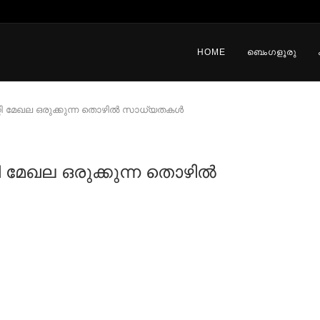
HOME
ബെംഗളൂരു
 മേഖല ഒരുക്കുന്ന തൊഴില്‍ സാധ്യതകള്‍
മേഖല ഒരുക്കുന്ന തൊഴില്‍