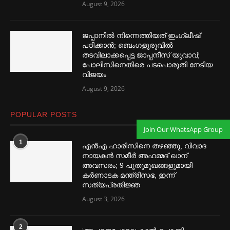
August 9, 2026
ജപ്പാനില്‍ നിന്നെത്തിയത് ഇംഗ്ലീഷ്
പഠിക്കാൻ; ബെംഗളൂരുവില്‍
തടവിലാക്കപ്പെട്ട ജാപ്പനീസ് യുവാവ്;
പോലീസിനെതിരെ പടപൊരുതി നേടിയ
വിജയം
August 9, 2026
POPULAR POSTS
Join Our WhatsApp Group
1
എൻഎ ഹാരിസിനെ തഴ‌‍ഞ്ഞു, വിവാദ
നായകൻ സമീര്‍ അഹമ്മദ് ഖാന്
അവസരം; 9 പുതുമുഖങ്ങളുമായി
കര്‍ണാടക മന്ത്രിസഭ, ഇന്ന്
സത്യപ്രതിജ്ഞ
August 3, 2026
2