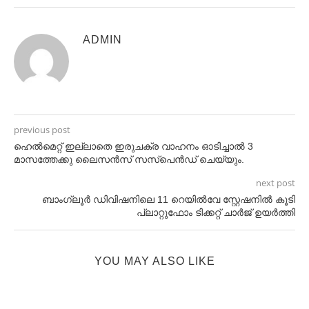
ADMIN
previous post
ഹെൽമെറ്റ്‌ ഇല്ലാതെ ഇരുചക്ര വാഹനം ഓടിച്ചാൽ 3
മാസത്തേക്കു ലൈസൻസ് സസ്പെൻഡ്‌ ചെയ്യും.
next post
ബാംഗ്ലൂർ ഡിവിഷനിലെ 11 റെയിൽവേ സ്റ്റേഷനിൽ കൂടി
പ്ലാറ്റുഫോം ടിക്കറ്റ് ചാർജ് ഉയർത്തി
YOU MAY ALSO LIKE