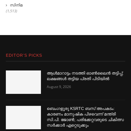
സിനിമ
(1,513)
EDITOR’S PICKS
ആള്‍മാറാട്ടം നടത്തി ഓണ്‍ലൈൻ തട്ടിപ്പ്;
ലക്ഷങ്ങള്‍ തട്ടിയ പ്രതി പിടിയില്‍
August 9, 2026
ബെംഗളൂരു KSRTC ബസ് അപകടം:
കാരണം മാനുഷിക പിഴവെന്ന് മന്ത്രി
സി.പി. ജോണ്‍; പരിക്കേറ്റവരുടെ ചികിത്സ
സര്‍ക്കാര്‍ ഏറ്റെടുക്കും