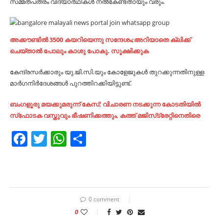
സമ്മതപത്രം വിദ്യാർഥികൾ നൽകേണ്ടതായും വരും.
അക്കൗണ്ടിൽ 3500 കയറിയെന്നു സന്ദേശം;അറിയാതെ ക്ലിക്ക്
ചെയ്താൽ പോലും കാശു പോകു. സൂക്ഷിക്കുക
കേന്ദ്രസർക്കാരും യു.ജി.സി.യും കോളേജുകൾ തുറക്കുന്നതിനുള്ള
മാർഗനിർദേശങ്ങൾ പുറത്തിറക്കിയിട്ടുണ്ട്.
ബംഗളൂരു മയക്കുമരുന്ന് കേസ്; വിചാരണ നടക്കുന്ന കോടതിയില്‍
സ്‌ഫോടക വസ്തുവും ഭീഷണിക്കത്തും, കത്ത് മജിസ്‌ട്രേറ്റിനെതിരെ
Facebook
Twitter
WhatsApp
Share
0 comment
0