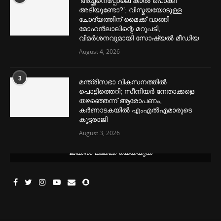
‘അച്ഛനെപ്പോലെ കാല്‍ പൊക്കി
അടിയുണ്ടോ?’; വിസ്മയയോടുള്ള
ചോദ്യത്തിന് മൈക്ക് വാങ്ങി
മോഹൻലാലിന്റെ മറുപടി,
വിമര്‍ശനവുമായി സോഷ്യല്‍ മീഡിയ
August 4, 2026
3
മന്ത്രിസഭാ വികസനത്തിൽ
പൊട്ടിത്തെറി; സീനിയർ നേതാക്കളെ
തഴഞ്ഞെന്ന് ആരോപണം,
കർണാടകയിൽ എംഎൽഎമാരുടെ
കൂട്ടരാജി
August 3, 2026
മെന്‍സ്ട്രല്‍ കപ്പുകള്‍ ഏറ്റവും വില കുറവിൽ ലഭിക്കാൻ ഈ
ലിങ്കിൽ ക്ലിക്ക് ചെയ്യുക