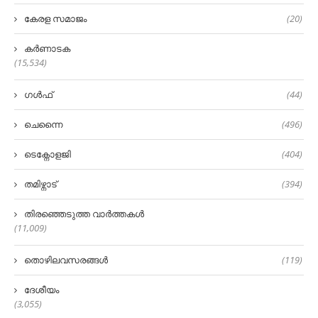
കേരള സമാജം
(20)
കർണാടക
(15,534)
ഗൾഫ്
(44)
ചെന്നൈ
(496)
ടെക്നോളജി
(404)
തമിഴ്നാട്
(394)
തിരഞ്ഞെടുത്ത വാർത്തകൾ
(11,009)
തൊഴിലവസരങ്ങൾ
(119)
ദേശീയം
(3,055)