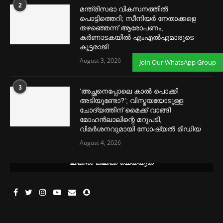
2
മന്ത്രിസഭാ വികസനത്തിൽ
പൊട്ടിത്തെറി; സീനിയർ നേതാക്കളെ
തഴഞ്ഞെന്ന് ആരോപണം,
കർണാടകയിൽ എംഎൽഎമാരുടെ
കൂട്ടരാജി
August 3, 2026
Join Our WhatsApp Group
3
‘അച്ഛനെപ്പോലെ കാല്‍ പൊക്കി
അടിയുണ്ടോ?’; വിസ്മയയോടുള്ള
ചോദ്യത്തിന് മൈക്ക് വാങ്ങി
മോഹൻലാലിന്റെ മറുപടി,
വിമര്‍ശനവുമായി സോഷ്യല്‍ മീഡിയ
August 4, 2026
മെന്‍സ്ട്രല്‍ കപ്പുകള്‍ ഏറ്റവും വില കുറവിൽ ലഭിക്കാൻ ഈ
ലിങ്കിൽ ക്ലിക്ക് ചെയ്യുക