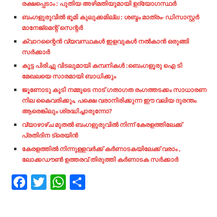
രക്ഷപ്പെടാം : പുതിയ അഴിമതിയുമായി ഉദ്യോഗസ്ഥർ
ബംഗളുരുവിൽ ഭൂമി കുലുക്കമില്ല : ശബ്ദം മാത്രം- ഡിസാസ്റ്റർ
മാനേജ്‌മെന്റ് സെന്റർ
ക്വാറന്റൈൻ വ്യവസ്ഥകൾ ഇളവുകൾ നൽകാൻ ഒരുങ്ങി
സർക്കാർ
കൂട്ട പിരിച്ചു വിടലുമായി കമ്പനികൾ :ബെംഗളൂരു ഐ ടി
മേഖലയെ സാരമായി ബാധിക്കും
ജൂണോടു കൂടി നമ്മുടെ നാട്‌ ഗതാഗത രംഗത്തടക്കം സാധാരണ
നില കൈവരിക്കും, പക്ഷെ വരാനിരിക്കുന്ന ഈ വലിയ ദുരന്തം
ആരെങ്കിലും ശ്രദ്ധിച്ചാരുന്നോ?
വ്യാഴാഴ്ച മുതൽ ബംഗളുരുവിൽ നിന്ന് കേരളത്തിലേക്ക്
പ്രതിദിന ട്രെയിൻ
കേരളത്തിൽ നിന്നുള്ളവർക്ക് കർണാടകയിലേക്ക് വരാം ,
ലോക്കഡൗൺ ഉത്തരവ് തിരുത്തി കർണാടക സർക്കാർ
Facebook
Twitter
WhatsApp
Share