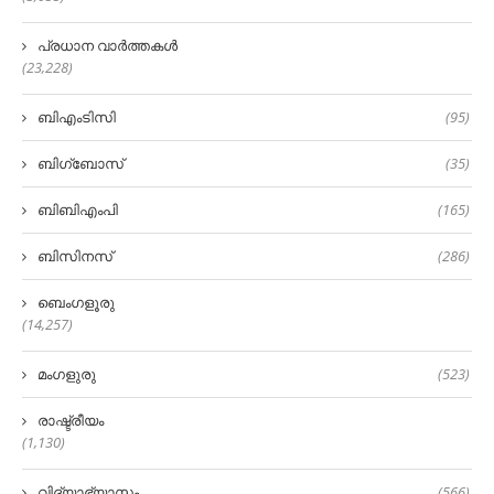
പ്രധാന വാർത്തകൾ
(23,228)
ബിഎംടിസി
(95)
ബിഗ്‌ബോസ്
(35)
ബിബിഎംപി
(165)
ബിസിനസ്
(286)
ബെംഗളൂരു
(14,257)
മംഗളുരു
(523)
രാഷ്ട്രീയം
(1,130)
വിദ്യാഭ്യാസം
(566)