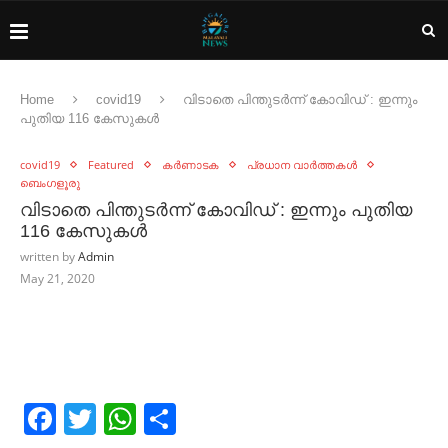
Home
covid19
വിടാതെ പിന്തുടർന്ന് കോവിഡ് : ഇന്നും
പുതിയ 116 കേസുകൾ
covid19
Featured
കർണാടക
പ്രധാന വാർത്തകൾ
ബെംഗളൂരു
വിടാതെ പിന്തുടർന്ന് കോവിഡ് : ഇന്നും പുതിയ
116 കേസുകൾ
written by
Admin
May 21, 2020
Facebook
Twitter
WhatsApp
Share