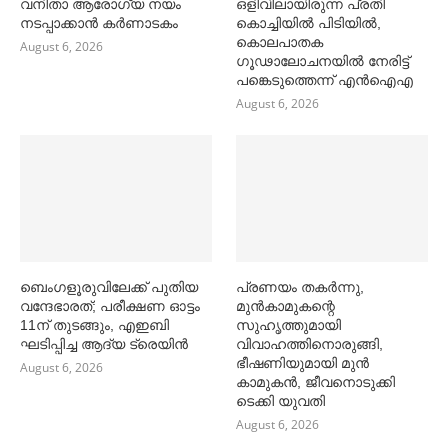
വനിതാ ആരോഗ്യ നയം
ഒളിവിലായിരുന്ന പ്രതി
നടപ്പാക്കാൻ കര്‍ണാടകം
കൊച്ചിയിൽ പിടിയിൽ,
കൊലപാതക
August 6, 2026
ഗൂഢാലോചനയിൽ നേരിട്ട്
പങ്കെടുത്തെന്ന് എൻഐഎ
August 6, 2026
ബെംഗളൂരുവിലേക്ക് പുതിയ
പ്രണയം തകര്‍ന്നു,
വന്ദേഭാരത്; പരീക്ഷണ ഓട്ടം
മുൻകാമുകന്റെ
11ന് തുടങ്ങും, എഇബി
സുഹൃത്തുമായി
ഘടിപ്പിച്ച ആദ്യ ട്രെയിന്‍
വിവാഹത്തിനൊരുങ്ങി,
ഭീഷണിയുമായി മുൻ
August 6, 2026
കാമുകൻ, ജീവനൊടുക്കി
ടെക്കി യുവതി
August 6, 2026