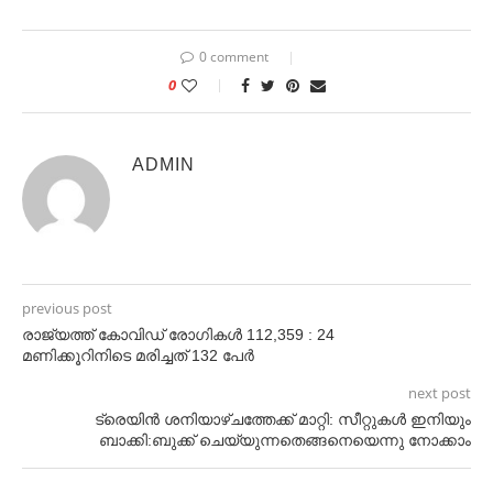
0 comment
0
ADMIN
previous post
രാജ്യത്ത് കോവിഡ് രോഗികൾ 112,359 : 24
മണിക്കൂറിനിടെ മരിച്ചത് 132 പേർ
next post
ട്രെയിൻ ശനിയാഴ്ചത്തേക്ക് മാറ്റി: സീറ്റുകൾ ഇനിയും
ബാക്കി:ബുക്ക് ചെയ്യുന്നതെങ്ങനെയെന്നു നോക്കാം