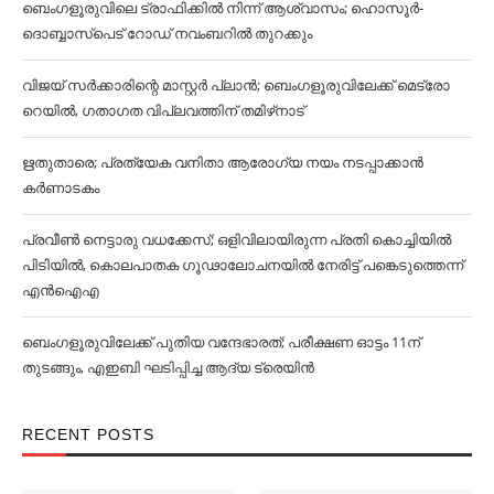
ബെംഗളൂരുവിലെ ട്രാഫിക്കില്‍ നിന്ന് ആശ്വാസം; ഹൊസൂര്‍-
ദൊബ്ബാസ്പെട് റോഡ് നവംബറില്‍ തുറക്കും
വിജയ് സര്‍ക്കാരിന്റെ മാസ്റ്റര്‍ പ്ലാന്‍; ബെംഗളൂരുവിലേക്ക് മെട്രോ
റെയില്‍, ഗതാഗത വിപ്ലവത്തിന് തമിഴ്‌നാട്
ഋതുതാരെ; പ്രത്യേക വനിതാ ആരോഗ്യ നയം നടപ്പാക്കാൻ
കര്‍ണാടകം
പ്രവീൺ നെട്ടാരു വധക്കേസ്; ഒളിവിലായിരുന്ന പ്രതി കൊച്ചിയിൽ
പിടിയിൽ, കൊലപാതക ഗൂഢാലോചനയിൽ നേരിട്ട് പങ്കെടുത്തെന്ന്
എൻഐഎ
ബെംഗളൂരുവിലേക്ക് പുതിയ വന്ദേഭാരത്; പരീക്ഷണ ഓട്ടം 11ന്
തുടങ്ങും, എഇബി ഘടിപ്പിച്ച ആദ്യ ട്രെയിന്‍
RECENT POSTS