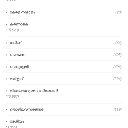
കേരള സമാജം
(20)
കർണാടക
(15,523)
ഗൾഫ്
(44)
ചെന്നൈ
(495)
ടെക്നോളജി
(404)
തമിഴ്നാട്
(394)
തിരഞ്ഞെടുത്ത വാർത്തകൾ
(10,997)
തൊഴിലവസരങ്ങൾ
(119)
ദേശീയം
(3,055)