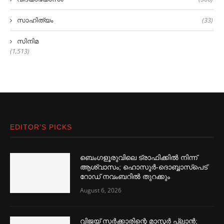
സാഹിത്യം
(33)
സിനിമ
(1,513)
EDITOR’S PICKS
ബെംഗളൂരുവിലെ ട്രാഫിക്കില്‍ നിന്ന്
ആശ്വാസം; ഹൊസൂര്‍-ദൊബ്ബാസ്പെട്
റോഡ് നവംബറില്‍ തുറക്കും
August 6, 2026
വിജയ് സര്‍ക്കാരിന്റെ മാസ്റ്റര്‍ പ്ലാന്‍;