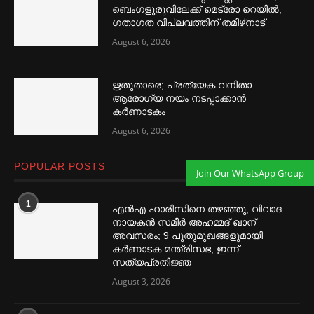
ബെംഗളൂരുവിലേക്ക് മെട്രോ റെയില്‍,
ഗതാഗത വിപ്ലവത്തിന് തമിഴ്‌നാട്
August 6, 2026
ഋതുതാരെ; പ്രത്യേക വനിതാ
ആരോഗ്യ നയം നടപ്പാക്കാൻ
കര്‍ണാടകം
August 6, 2026
POPULAR POSTS
Join Our WhatsApp Group
1
എൻഎ ഹാരിസിനെ തഴ‌‍ഞ്ഞു, വിവാദ
നായകൻ സമീര്‍ അഹമ്മദ് ഖാന്
അവസരം; 9 പുതുമുഖങ്ങളുമായി
കര്‍ണാടക മന്ത്രിസഭ, ഇന്ന്
സത്യപ്രതിജ്ഞ
August 3, 2026