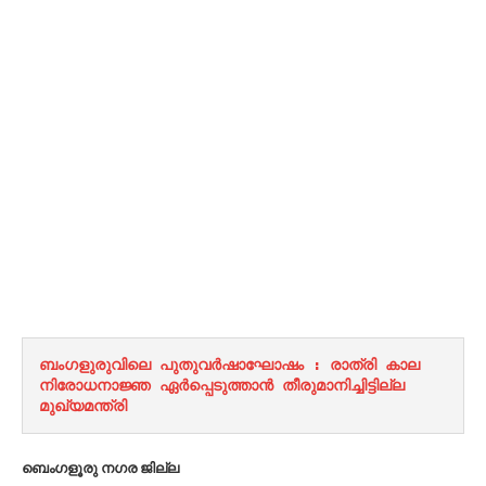
ബംഗളുരുവിലെ പുതുവർഷാഘോഷം : രാത്രി കാല 
നിരോധനാജ്ഞ ഏർപ്പെടുത്താൻ തീരുമാനിച്ചിട്ടില്ല 
മുഖ്യമന്ത്രി 
ബെംഗളൂരു നഗര ജില്ല