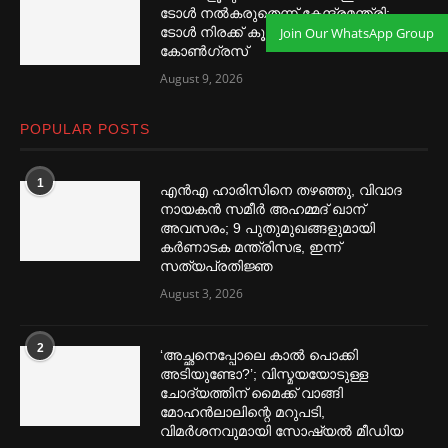
ടോള്‍ നല്‍കരുതെന്ന് കേന്ദ്രമന്ത്രി;
Join Our WhatsApp Group
ടോള്‍ നിരക്ക് കൂട്ടിയതാരെന്ന്
കോണ്‍ഗ്രസ്
August 9, 2026
POPULAR POSTS
1
എൻഎ ഹാരിസിനെ തഴ‌‍ഞ്ഞു, വിവാദ
നായകൻ സമീര്‍ അഹമ്മദ് ഖാന്
അവസരം; 9 പുതുമുഖങ്ങളുമായി
കര്‍ണാടക മന്ത്രിസഭ, ഇന്ന്
സത്യപ്രതിജ്ഞ
August 3, 2026
2
‘അച്ഛനെപ്പോലെ കാല്‍ പൊക്കി
അടിയുണ്ടോ?’; വിസ്മയയോടുള്ള
ചോദ്യത്തിന് മൈക്ക് വാങ്ങി
മോഹൻലാലിന്റെ മറുപടി,
വിമര്‍ശനവുമായി സോഷ്യല്‍ മീഡിയ