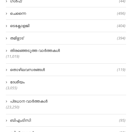
ഗൾഫ്
(44)
ചെന്നൈ
(496)
ടെക്നോളജി
(404)
തമിഴ്നാട്
(394)
തിരഞ്ഞെടുത്ത വാർത്തകൾ
(11,019)
തൊഴിലവസരങ്ങൾ
(119)
ദേശീയം
(3,055)
പ്രധാന വാർത്തകൾ
(23,250)
ബിഎംടിസി
(95)